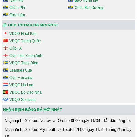
Nam Mỹ
Bắc-Trung Mỹ
Châu Phi
Châu Đại Dương
Giao hữu
LỊCH THI ĐẤU ĐÁ MỚI NHẤT
VĐQG Nhật Bản
VĐQG Trung Quốc
Cúp FA
Cúp Liên Đoàn Anh
VĐQG Thụy Điển
Leagues Cup
Cúp Emirates
VĐQG Hà Lan
VĐQG Bồ Đào Nha
VĐQG Scotland
NHẬN ĐỊNH BÓNG ĐÁ MỚI NHẤT
Nhận định, Soi kèo Norrby vs Orebro 0h00 ngày 11/08: Bắt đầu tăng tốc
Nhận định, Soi kèo Plymouth vs Exeter 2h00 ngày 11/8: Thắng đậm lấy
vé