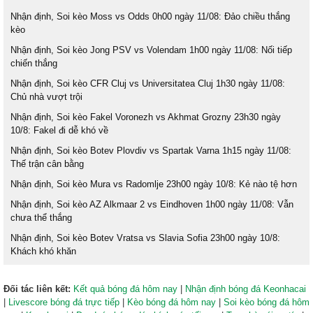
Nhận định, Soi kèo Moss vs Odds 0h00 ngày 11/08: Đảo chiều thắng
kèo
Nhận định, Soi kèo Jong PSV vs Volendam 1h00 ngày 11/08: Nối tiếp
chiến thắng
Nhận định, Soi kèo CFR Cluj vs Universitatea Cluj 1h30 ngày 11/08:
Chủ nhà vượt trội
Nhận định, Soi kèo Fakel Voronezh vs Akhmat Grozny 23h30 ngày
10/8: Fakel đi dễ khó về
Nhận định, Soi kèo Botev Plovdiv vs Spartak Varna 1h15 ngày 11/08:
Thế trận cân bằng
Nhận định, Soi kèo Mura vs Radomlje 23h00 ngày 10/8: Kẻ nào tệ hơn
Nhận định, Soi kèo AZ Alkmaar 2 vs Eindhoven 1h00 ngày 11/08: Vẫn
chưa thể thắng
Nhận định, Soi kèo Botev Vratsa vs Slavia Sofia 23h00 ngày 10/8:
Khách khó khăn
Đối tác liên kết:
Kết quả bóng đá hôm nay
|
Nhận định bóng đá Keonhacai
|
Livescore bóng đá trực tiếp
|
Kèo bóng đá hôm nay
|
Soi kèo bóng đá hôm