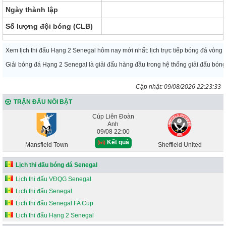
Ngày thành lập
Số lượng đội bóng (CLB)
Xem lịch thi đấu Hạng 2 Senegal hôm nay mới nhất: lịch trực tiếp bóng đá vòng
Giải bóng đá Hạng 2 Senegal là giải đấu hàng đầu trong hệ thống giải đấu bóng
Cập nhật:
09/08/2026 22:23:33
TRẬN ĐẤU NỔI BẬT
Cúp Liên Đoàn
Anh
09/08 22:00
Kết quả
Mansfield Town
Sheffield United
Lịch thi đấu bóng đá Senegal
Lịch thi đấu VĐQG Senegal
Lịch thi đấu Senegal
Lịch thi đấu Senegal FA Cup
Lịch thi đấu Hạng 2 Senegal