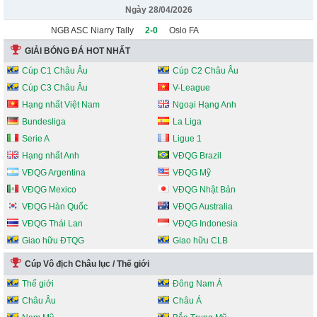
Ngày 28/04/2026
NGB ASC Niarry Tally
2-0
Oslo FA
GIẢI BÓNG ĐÁ HOT NHẤT
Cúp C1 Châu Âu
Cúp C2 Châu Âu
Cúp C3 Châu Âu
V-League
Hạng nhất Việt Nam
Ngoại Hạng Anh
Bundesliga
La Liga
Serie A
Ligue 1
Hạng nhất Anh
VĐQG Brazil
VĐQG Argentina
VĐQG Mỹ
VĐQG Mexico
VĐQG Nhật Bản
VĐQG Hàn Quốc
VĐQG Australia
VĐQG Thái Lan
VĐQG Indonesia
Giao hữu ĐTQG
Giao hữu CLB
Cúp Vô địch Châu lục / Thế giới
Thế giới
Đông Nam Á
Châu Âu
Châu Á