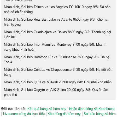
Nhận định, Soi kèo Toluca vs Los Angeles FC 10h10 ngày 9/8: Đá sân
nhà có chiến thắng
Nhận định, Soi kèo Real Salt Lake vs Atlante 9h00 ngày 9/8: Khó hạ
hiện tượng
Nhận định, Soi kèo Guadalajara vs Dallas 8h00 ngày 9/8: Thành-bại tại
luân lưu
Nhận định, Soi kèo Inter Miami vs Monterrey 7h00 ngày 9/8: Miami
vang khúc khải hoàn
Nhận định, Soi kèo Botafogo FR vs Fluminense 7h00 ngày 9/8: Đả bại
Top 4
Nhận định, Soi kèo Coritiba vs Chapecoense 6h30 ngày 9/8: Hạ đội bét
bảng
Nhận định, Soi kèo QPR vs Millwall 20h00 ngày 8/8: Chủ nhà khó nhằn
Nhận định, Soi kèo Orgryte vs AIK Solna 20h00 ngày 8/8: Quyết tâm
phục thù
Đối tác liên kết:
Kết quả bóng đá hôm nay
|
Nhận định bóng đá Keonhacai
|
Livescore bóng đá trực tiếp
|
Kèo bóng đá hôm nay
|
Soi kèo bóng đá hôm