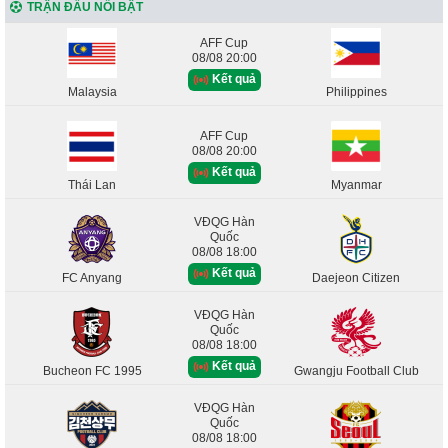
TRẬN ĐẤU NỔI BẬT
AFF Cup
08/08 20:00
Kết quả
Malaysia
Philippines
AFF Cup
08/08 20:00
Kết quả
Thái Lan
Myanmar
VĐQG Hàn
Quốc
08/08 18:00
Kết quả
FC Anyang
Daejeon Citizen
VĐQG Hàn
Quốc
08/08 18:00
Kết quả
Bucheon FC 1995
Gwangju Football Club
VĐQG Hàn
Quốc
08/08 18:00