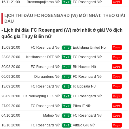
15/11 21:00
Brommapojkarna Nữ
FC Rosengard Nữ
Cược
?
-
?
LỊCH THI ĐẤU FC ROSENGARD (W) MỚI NHẤT: THEO GIẢI
ĐẤU
- Lịch thi đấu FC Rosengard (W) mới nhất ở giải Vô địch
quốc gia Thụy Điển nữ
15/08 20:00
FC Rosengard Nữ
Eskilstuna United Nữ
Cược
?
-
?
23/08 20:00
Kristianstads DFF Nữ
FC Rosengard Nữ
Cược
?
-
?
30/08 20:00
FC Rosengard Nữ
BK Hacken Nữ
Cược
?
-
?
06/09 20:00
Djurgardens Nữ
FC Rosengard Nữ
Cược
?
-
?
13/09 20:00
FC Rosengard Nữ
IK Uppsala Nữ
Cược
?
-
?
20/09 20:00
IFK Norrkoping DFK Nữ
FC Rosengard Nữ
Cược
?
-
?
27/09 20:00
FC Rosengard Nữ
Pitea IF Nữ
Cược
?
-
?
04/10 20:00
Malmo Nữ
FC Rosengard Nữ
Cược
?
-
?
18/10 20:00
FC Rosengard Nữ
Vittsjo GIK Nữ
Cược
?
-
?