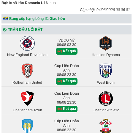
Bại:
là số trận
Romania U16
thua
Cập nhật:
04/06/2026 00:06:01
Bảng xếp hạng bóng đá Giao hữu
TRẬN ĐẤU NỔI BẬT
VĐQG Mỹ
09/08 03:30
Kết quả
New England Revolution
Houston Dynamo
Cúp Liên Đoàn
Anh
08/08 23:30
Kết quả
Rotherham United
West Brom
Cúp Liên Đoàn
Anh
08/08 23:30
Kết quả
Cheltenham Town
Charlton Athletic
Cúp Liên Đoàn
Anh
08/08 23:30