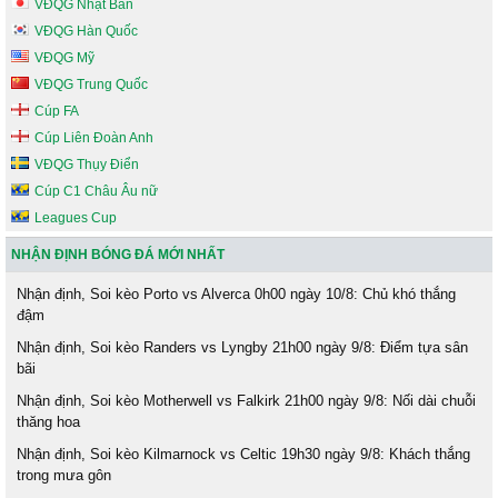
VĐQG Nhật Bản
VĐQG Hàn Quốc
VĐQG Mỹ
VĐQG Trung Quốc
Cúp FA
Cúp Liên Đoàn Anh
VĐQG Thụy Điển
Cúp C1 Châu Âu nữ
Leagues Cup
NHẬN ĐỊNH BÓNG ĐÁ MỚI NHẤT
Nhận định, Soi kèo Porto vs Alverca 0h00 ngày 10/8: Chủ khó thắng
đậm
Nhận định, Soi kèo Randers vs Lyngby 21h00 ngày 9/8: Điểm tựa sân
bãi
Nhận định, Soi kèo Motherwell vs Falkirk 21h00 ngày 9/8: Nối dài chuỗi
thăng hoa
Nhận định, Soi kèo Kilmarnock vs Celtic 19h30 ngày 9/8: Khách thắng
trong mưa gôn