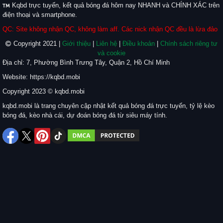
Kqbd trực tuyến, kết quả bóng đá hôm nay NHANH và CHÍNH XÁC trên
điện thoại và smartphone.
QC: Site không nhận QC, không làm aff. Các nick nhận QC đều là lừa đảo
Copyright 2021 |
Giới thiệu
|
Liên hệ
|
Điều khoản
|
Chính sách riêng tư
và cookie
Địa chỉ: 7, Phường Bình Trưng Tây, Quận 2, Hồ Chí Minh
Website: https://kqbd.mobi
Copyright 2023 © kqbd.mobi
kqbd.mobi là trang chuyên cập nhật kết quả bóng đá trực tuyến, tỷ lệ kèo
bóng đá, kèo nhà cái, dự đoán bóng đá từ siêu máy tính.