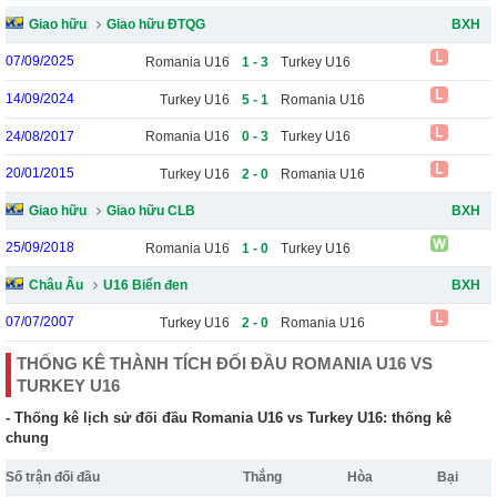
Giao hữu
Giao hữu ĐTQG
BXH
07/09/2025
Romania U16
1 - 3
Turkey U16
14/09/2024
Turkey U16
5 - 1
Romania U16
24/08/2017
Romania U16
0 - 3
Turkey U16
20/01/2015
Turkey U16
2 - 0
Romania U16
Giao hữu
Giao hữu CLB
BXH
25/09/2018
Romania U16
1 - 0
Turkey U16
Châu Âu
U16 Biển đen
BXH
07/07/2007
Turkey U16
2 - 0
Romania U16
THỐNG KÊ THÀNH TÍCH ĐỐI ĐẦU ROMANIA U16 VS
TURKEY U16
- Thống kê lịch sử đối đầu Romania U16 vs Turkey U16: thống kê
chung
Số trận đối đầu
Thắng
Hòa
Bại