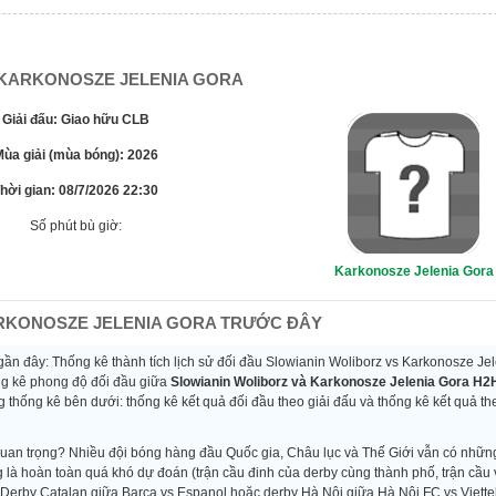
 KARKONOSZE JELENIA GORA
Giải đấu: Giao hữu CLB
ùa giải (mùa bóng): 2026
hời gian: 08/7/2026 22:30
Số phút bù giờ:
Karkonosze Jelenia Gora
ARKONOSZE JELENIA GORA TRƯỚC ĐÂY
ần đây: Thống kê thành tích lịch sử đối đầu Slowianin Woliborz vs Karkonosze Je
ng kê phong độ đối đầu giữa
Slowianin Woliborz và Karkonosze Jelenia Gora H2
 thống kê bên dưới: thống kê kết quả đối đầu theo giải đấu và thống kê kết quả th
i quan trọng? Nhiều đội bóng hàng đầu Quốc gia, Châu lục và Thế Giới vẫn có nhữn
ng là hoàn toàn quá khó dự đoán (trận cầu đinh của derby cùng thành phố, trận cầu
, Derby Catalan giữa Barca vs Espanol hoặc derby Hà Nội giữa Hà Nội FC vs Viette