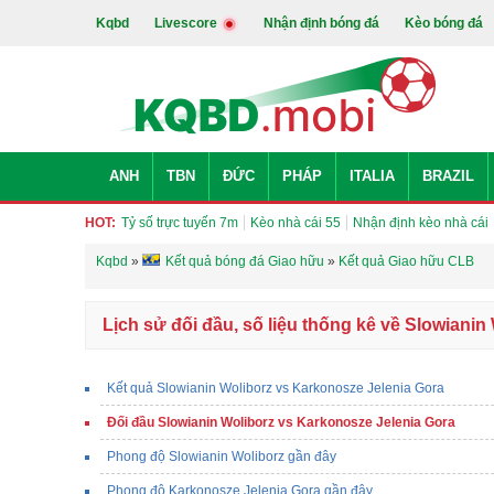
Kqbd
Livescore
Nhận định bóng đá
Kèo bóng đá
ANH
TBN
ĐỨC
PHÁP
ITALIA
BRAZIL
HOT:
Tỷ số trực tuyến 7m
Kèo nhà cái 55
Nhận định kèo nhà cái
Kqbd
»
Kết quả bóng đá Giao hữu
»
Kết quả Giao hữu CLB
Lịch sử đối đầu, số liệu thống kê về Slowiani
Kết quả Slowianin Woliborz vs Karkonosze Jelenia Gora
Đối đầu Slowianin Woliborz vs Karkonosze Jelenia Gora
Phong độ Slowianin Woliborz gần đây
Phong độ Karkonosze Jelenia Gora gần đây