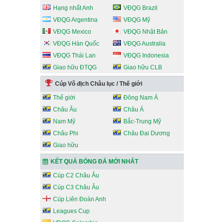
Hạng nhất Anh
VĐQG Brazil
VĐQG Argentina
VĐQG Mỹ
VĐQG Mexico
VĐQG Nhật Bản
VĐQG Hàn Quốc
VĐQG Australia
VĐQG Thái Lan
VĐQG Indonesia
Giao hữu ĐTQG
Giao hữu CLB
Cúp Vô địch Châu lục / Thế giới
Thế giới
Đông Nam Á
Châu Âu
Châu Á
Nam Mỹ
Bắc-Trung Mỹ
Châu Phi
Châu Đại Dương
Giao hữu
KẾT QUẢ BÓNG ĐÁ MỚI NHẤT
Cúp C2 Châu Âu
Cúp C3 Châu Âu
Cúp Liên Đoàn Anh
Leagues Cup