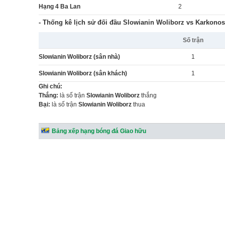
Hạng 4 Ba Lan
2
- Thống kê lịch sử đối đầu Slowianin Woliborz vs Karkonosz
Số trận
Slowianin Woliborz (sân nhà)
1
Slowianin Woliborz (sân khách)
1
Ghi chú:
Thắng:
là số trận
Slowianin Woliborz
thắng
Bại:
là số trận
Slowianin Woliborz
thua
Bảng xếp hạng bóng đá Giao hữu