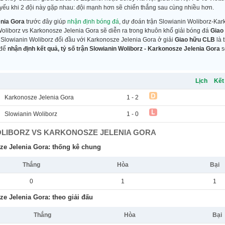
 yếu khi 2 đội này gặp nhau: đội mạnh hơn sẽ chiến thắng sau cùng nhiều hơn.
enia Gora
trước đây giúp
nhận định bóng đá
, dự đoán trận Slowianin Woliborz-Ka
oliborz vs Karkonosze Jelenia Gora sẽ diễn ra trong khuôn khổ giải bóng đá
Giao
ả Slowianin Woliborz đối đầu với Karkonosze Jelenia Gora ở giải
Giao hữu CLB
là 
 để
nhận định kết quả, tỷ số trận Slowianin Woliborz - Karkonosze Jelenia Gora
s
Lịch
Kết
Karkonosze Jelenia Gora
1 - 2
Slowianin Woliborz
1 - 0
OLIBORZ VS KARKONOSZE JELENIA GORA
ze Jelenia Gora: thống kê chung
Thắng
Hòa
Bại
0
1
1
e Jelenia Gora: theo giải đấu
Thắng
Hòa
Bại