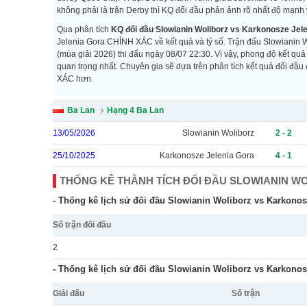
không phải là trận Derby thì KQ đối đầu phản ảnh rõ nhất độ mạnh
Qua phân tích
KQ đối đầu Slowianin Woliborz vs Karkonosze Jel
Jelenia Gora CHÍNH XÁC về kết quả và tỷ số. Trận đấu Slowianin W
(mùa giải 2026) thi đấu ngày 08/07 22:30. Vì vậy, phong độ kết qu
quan trọng nhất. Chuyên gia sẽ dựa trên phân tích kết quả đối đầu
XÁC hơn.
Ba Lan
Hạng 4 Ba Lan
13/05/2026
Slowianin Woliborz
2 - 2
25/10/2025
Karkonosze Jelenia Gora
4 - 1
THỐNG KÊ THÀNH TÍCH ĐỐI ĐẦU SLOWIANIN W
- Thống kê lịch sử đối đầu Slowianin Woliborz vs Karkonos
Số trận đối đầu
2
- Thống kê lịch sử đối đầu Slowianin Woliborz vs Karkonosz
Giải đấu
Số trận