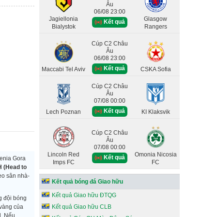
Âu
06/08 23:00
Jagiellonia
Glasgow
Kết quả
Bialystok
Rangers
Cúp C2 Châu
Âu
06/08 23:00
Kết quả
Maccabi Tel Aviv
CSKA Sofia
Cúp C2 Châu
Âu
07/08 00:00
Kết quả
Lech Poznan
KI Klaksvik
Cúp C2 Châu
Âu
07/08 00:00
Lincoln Red
Omonia Nicosia
Kết quả
lenia Gora
Imps FC
FC
H (Head to
eo sân nhà-
Kết quả bóng đá Giao hữu
Kết quả Giao hữu ĐTQG
g đội bóng
 vàng của
Kết quả Giao hữu CLB
l. Nếu