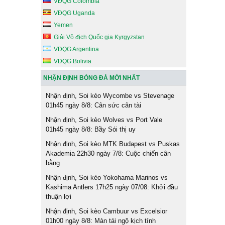
VĐQG Colombia
VĐQG Uganda
Yemen
Giải Vô địch Quốc gia Kyrgyzstan
VĐQG Argentina
VĐQG Bolivia
NHẬN ĐỊNH BÓNG ĐÁ MỚI NHẤT
Nhận định, Soi kèo Wycombe vs Stevenage
01h45 ngày 8/8: Cân sức cân tài
Nhận định, Soi kèo Wolves vs Port Vale
01h45 ngày 8/8: Bầy Sói thị uy
Nhận định, Soi kèo MTK Budapest vs Puskas
Akademia 22h30 ngày 7/8: Cuộc chiến cân
bằng
Nhận định, Soi kèo Yokohama Marinos vs
Kashima Antlers 17h25 ngày 07/08: Khởi đầu
thuận lợi
Nhận định, Soi kèo Cambuur vs Excelsior
01h00 ngày 8/8: Màn tái ngộ kịch tính