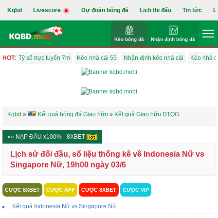
Kqbd
Livescore
Dự đoán bóng đá
Lịch thi đấu
Tin tức
L
Kèo bóng đá
Nhận định bóng đá
HOT:
Tỷ số trực tuyến 7m
Kèo nhà cái 55
Nhận định kèo nhà cái
Kèo nhà c
Kqbd
»
Kết quả bóng đá Giao hữu
»
Kết quả Giao hữu ĐTQG
»» NẠP ĐẦU x100% - 8XBET
Lịch sử đối đầu, số liệu thống kê về Indonesia Nữ vs
Singapore Nữ, 19h00 ngày 03/6
CƯỢC 8XBET
CƯỢC AFF
CƯỢC 8XBET
CƯỢC VIP
Kết quả Indonesia Nữ vs Singapore Nữ