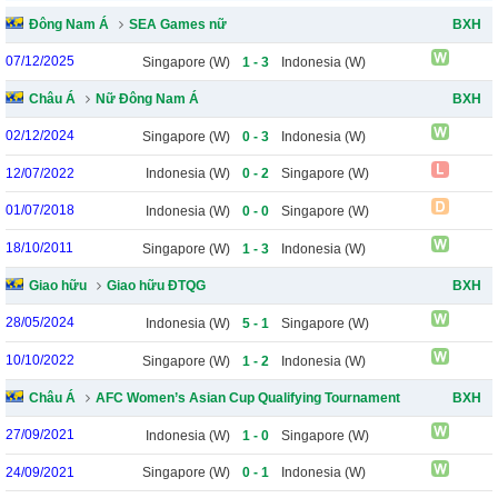
Đông Nam Á
SEA Games nữ
BXH
07/12/2025
Singapore (W)
1 - 3
Indonesia (W)
Châu Á
Nữ Đông Nam Á
BXH
02/12/2024
Singapore (W)
0 - 3
Indonesia (W)
12/07/2022
Indonesia (W)
0 - 2
Singapore (W)
01/07/2018
Indonesia (W)
0 - 0
Singapore (W)
18/10/2011
Singapore (W)
1 - 3
Indonesia (W)
Giao hữu
Giao hữu ĐTQG
BXH
28/05/2024
Indonesia (W)
5 - 1
Singapore (W)
10/10/2022
Singapore (W)
1 - 2
Indonesia (W)
Châu Á
AFC Women’s Asian Cup Qualifying Tournament
BXH
27/09/2021
Indonesia (W)
1 - 0
Singapore (W)
24/09/2021
Singapore (W)
0 - 1
Indonesia (W)