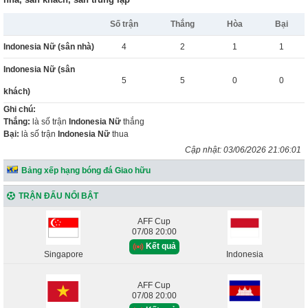
Số trận
Thắng
Hòa
Bại
Indonesia Nữ (sân nhà)
4
2
1
1
Indonesia Nữ (sân
5
5
0
0
khách)
Ghi chú:
Thắng:
là số trận
Indonesia Nữ
thắng
Bại:
là số trận
Indonesia Nữ
thua
Cập nhật:
03/06/2026 21:06:01
Bảng xếp hạng bóng đá Giao hữu
TRẬN ĐẤU NỔI BẬT
AFF Cup
07/08 20:00
Kết quả
Singapore
Indonesia
AFF Cup
07/08 20:00