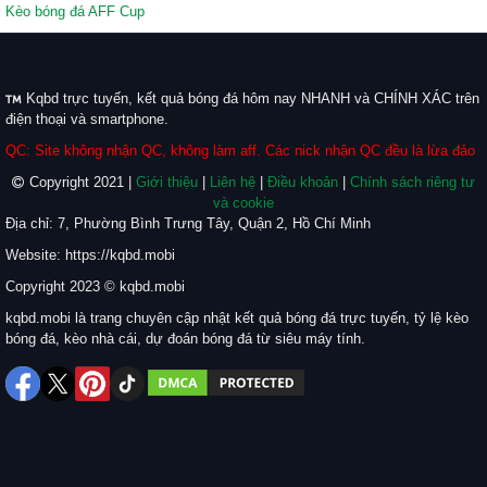
Kèo bóng đá AFF Cup
Kqbd trực tuyến, kết quả bóng đá hôm nay NHANH và CHÍNH XÁC trên
điện thoại và smartphone.
QC: Site không nhận QC, không làm aff. Các nick nhận QC đều là lừa đảo
Copyright 2021 |
Giới thiệu
|
Liên hệ
|
Điều khoản
|
Chính sách riêng tư
và cookie
Địa chỉ: 7, Phường Bình Trưng Tây, Quận 2, Hồ Chí Minh
Website: https://kqbd.mobi
Copyright 2023 © kqbd.mobi
kqbd.mobi là trang chuyên cập nhật kết quả bóng đá trực tuyến, tỷ lệ kèo
bóng đá, kèo nhà cái, dự đoán bóng đá từ siêu máy tính.