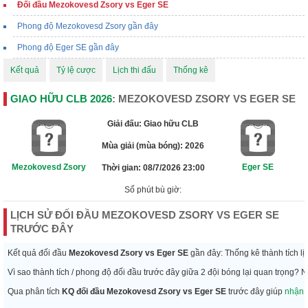
Đối đầu Mezokovesd Zsory vs Eger SE
Phong độ Mezokovesd Zsory gần đây
Phong độ Eger SE gần đây
Kết quả
Tỷ lệ cược
Lịch thi đấu
Thống kê
GIAO HỮU CLB 2026
: MEZOKOVESD ZSORY VS EGER SE
Giải đấu: Giao hữu CLB
Mùa giải (mùa bóng): 2026
Mezokovesd Zsory
Eger SE
Thời gian: 08/7/2026 23:00
Số phút bù giờ:
LỊCH SỬ ĐỐI ĐẦU MEZOKOVESD ZSORY VS EGER SE
TRƯỚC ĐÂY
Kết quả đối đầu
Mezokovesd Zsory vs Eger SE
gần đây: Thống kê thành tích l
Vì sao thành tích / phong độ đối đầu trước đây giữa 2 đội bóng lại quan trọng?
Qua phân tích
KQ đối đầu Mezokovesd Zsory vs Eger SE
trước đây giúp
nhận 