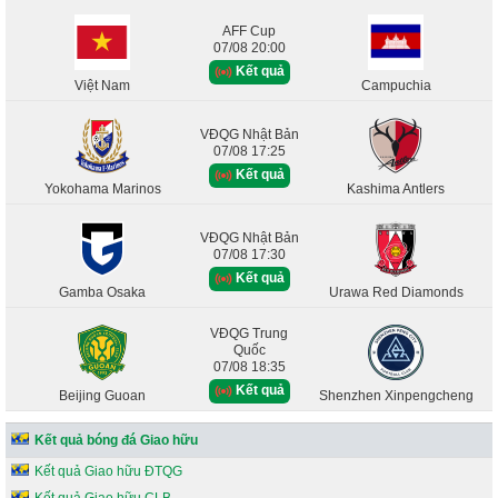
AFF Cup
07/08 20:00
Kết quả
Việt Nam
Campuchia
VĐQG Nhật Bản
07/08 17:25
Kết quả
Yokohama Marinos
Kashima Antlers
VĐQG Nhật Bản
07/08 17:30
Kết quả
Gamba Osaka
Urawa Red Diamonds
VĐQG Trung
Quốc
07/08 18:35
Kết quả
Beijing Guoan
Shenzhen Xinpengcheng
Kết quả bóng đá Giao hữu
Kết quả Giao hữu ĐTQG
Kết quả Giao hữu CLB