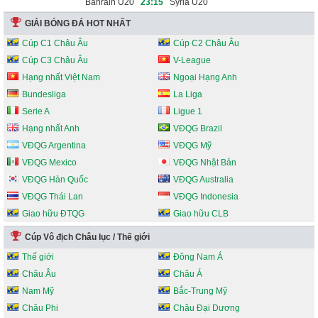
Bahrain U20
23:15
Syria U20
GIẢI BÓNG ĐÁ HOT NHẤT
Cúp C1 Châu Âu
Cúp C2 Châu Âu
Cúp C3 Châu Âu
V-League
Hạng nhất Việt Nam
Ngoại Hạng Anh
Bundesliga
La Liga
Serie A
Ligue 1
Hạng nhất Anh
VĐQG Brazil
VĐQG Argentina
VĐQG Mỹ
VĐQG Mexico
VĐQG Nhật Bản
VĐQG Hàn Quốc
VĐQG Australia
VĐQG Thái Lan
VĐQG Indonesia
Giao hữu ĐTQG
Giao hữu CLB
Cúp Vô địch Châu lục / Thế giới
Thế giới
Đông Nam Á
Châu Âu
Châu Á
Nam Mỹ
Bắc-Trung Mỹ
Châu Phi
Châu Đại Dương