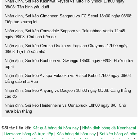
Nhận định, Soi kèo Kashiwa Reysol vs Mito Hollyhock 17h00 ngày
08/08: Tân binh yếu đuối
Nhận định, Soi kèo Gimcheon Sangmu vs FC Seoul 18h00 ngày 08/08:
Tiếp tục khựng lại
Nhận định, Soi kèo Consadole Sapporo vs Tokushima Vortis 12h45
ngày 08/08: Chủ nhà trên cơ
Nhận định, Soi kèo Cerezo Osaka vs Fagiano Okayama 17h00 ngày
08/08: Lợi thế sân nhà
Nhận định, Soi kèo Bucheon vs Gwangju 18h00 ngày 08/08: Hướng tới
top 6
Nhận định, Soi kèo Avispa Fukuoka vs Vissel Kobe 17h00 ngày 08/08:
Đẳng cấp nhà Vua
Nhận định, Soi kèo Anyang vs Daejeon 18h00 ngày 08/08: Căng thẳng
cao độ
Nhận định, Soi kèo Heidenheim vs Osnabruck 18h00 ngày 8/8: Chờ
mưa bàn thắng
Đối tác liên kết:
Kết quả bóng đá hôm nay
|
Nhận định bóng đá Keonhacai
|
Livescore bóng đá trực tiếp
|
Kèo bóng đá hôm nay
|
Soi kèo bóng đá hôm