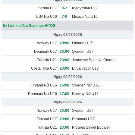
Serbia U17
0-2
Kyrgyzstan U17
USA Nữ U16
7-0
Mexico Nữ U16
Lịch thi đấu Giao hữu ĐTQG
Ngày 07/08/2026
Norway U17
20:00
Finland U17
Denmark U17
20:00
Sweden U17
Tunisia U21
23:00
Jeunesse Sportive Omrane
Costa Rica U17
23:00
El Salvador U17
Ngày 08/08/2026
Finland Nữ U16
16:00
Sweden Nữ U16
Denmark Nữ U16
17:00
Norway Nữ U16
Ngày 09/08/2026
Norway U17
20:00
Sweden U17
Finland U17
20:00
Denmark U17
Tunisia U21
23:00
Progres Sakiet Eddaier