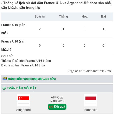
- Thống kê lịch sử đối đầu France U16 vs ArgentinaU16: theo sân nhà,
sân khách, sân trung lập
Số trận
Thắng
Hòa
Bại
France U16 (sân
2
1
0
1
nhà)
France U16 (sân
0
0
0
0
khách)
Ghi chú:
Thắng:
là số trận
France U16
thắng
Bại:
là số trận
France U16
thua
Cập nhật:
03/06/2026 13:06:01
Bảng xếp hạng bóng đá Giao hữu
TRẬN ĐẤU NỔI BẬT
AFF Cup
07/08 20:00
Kết quả
Singapore
Indonesia