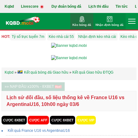
Kqbd
Livescore
Dự đoán bóng đá
Lịch thi đấu
Tin tức
L
Kèo bóng đá
Nhận định bóng đá
HOT:
Tỷ số trực tuyến 7m
Kèo nhà cái 55
Nhận định kèo nhà cái
Kèo nhà c
Kqbd
»
Kết quả bóng đá Giao hữu
»
Kết quả Giao hữu ĐTQG
»» NẠP ĐẦU x100% - 8XBET
Lịch sử đối đầu, số liệu thống kê về France U16 vs
ArgentinaU16, 10h00 ngày 03/6
CƯỢC 8XBET
CƯỢC AFF
CƯỢC 8XBET
CƯỢC VIP
Kết quả France U16 vs ArgentinaU16