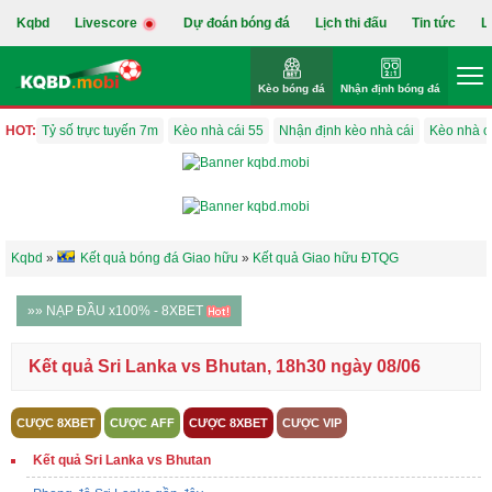
Kqbd
Livescore
Dự đoán bóng đá
Lịch thi đấu
Tin tức
L
Kèo bóng đá
Nhận định bóng đá
HOT:
Tỷ số trực tuyến 7m
Kèo nhà cái 55
Nhận định kèo nhà cái
Kèo nhà c
Kqbd
»
Kết quả bóng đá Giao hữu
»
Kết quả Giao hữu ĐTQG
»» NẠP ĐẦU x100% - 8XBET
Kết quả Sri Lanka vs Bhutan, 18h30 ngày 08/06
CƯỢC 8XBET
CƯỢC AFF
CƯỢC 8XBET
CƯỢC VIP
Kết quả Sri Lanka vs Bhutan