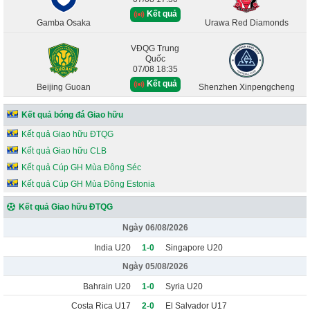
Kết quả
Gamba Osaka
Urawa Red Diamonds
VĐQG Trung
Quốc
07/08 18:35
Kết quả
Beijing Guoan
Shenzhen Xinpengcheng
Kết quả bóng đá Giao hữu
Kết quả Giao hữu ĐTQG
Kết quả Giao hữu CLB
Kết quả Cúp GH Mùa Đông Séc
Kết quả Cúp GH Mùa Đông Estonia
Kết quả Giao hữu ĐTQG
Ngày 06/08/2026
India U20
1-0
Singapore U20
Ngày 05/08/2026
Bahrain U20
1-0
Syria U20
Costa Rica U17
2-0
El Salvador U17