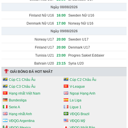
Ngày 08/08/2026
Finland Nữ U16
16:00
Sweden Nữ U16
Denmark Nữ U16
17:00
Norway Nữ U16
Ngày 09/08/2026
Norway U17
20:00
Sweden U17
Finland U17
20:00
Denmark U17
Tunisia U21
23:00
Progres Sakiet Eddaier
Bahrain U20
23:15
Syria U20
GIẢI BÓNG ĐÁ HOT NHẤT
Cúp C1 Châu Âu
Cúp C2 Châu Âu
Cúp C3 Châu Âu
V-League
Hạng nhất Việt Nam
Ngoại Hạng Anh
Bundesliga
La Liga
Serie A
Ligue 1
Hạng nhất Anh
VĐQG Brazil
VĐQG Argentina
VĐQG Mỹ
VĐQG Mexico
VĐQG Nhật Bản