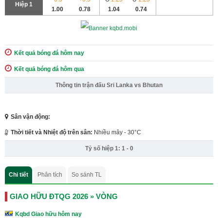
Hiệp 1
1.00
0.78
1.04
0.74
Kết quả bóng đá hôm nay
Kết quả bóng đá hôm qua
Thông tin trận đấu Sri Lanka vs Bhutan
Sân vận động:
Thời tiết và Nhiệt độ trên sân:
Nhiều mây - 30°C
Tỷ số hiệp 1:
1
-
0
Chi tiết
Phân tích
So sánh TL
GIAO HỮU ĐTQG 2026 » VÒNG
Kqbd Giao hữu hôm nay