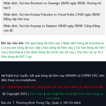
Nhận định, Soi kèo Bucheon vs Gwangju 18h00 ngày 08/08: Hướng tới
top 6
Nhận định, Soi kèo Avispa Fukuoka vs Vissel Kobe 17h00 ngày 08/08:
Đẳng cấp nhà Vua
Nhận định, Soi kèo Anyang vs Daejeon 18h00 ngày 08/08: Căng thẳng
cao độ
Đối tác liên kết:
Kết quả bóng đá hôm nay
|
Nhận định bóng đá Keonhacai
|
Livescore bóng đá trực tiếp
|
Kèo bóng đá hôm nay
|
Soi kèo bóng đá hôm
nay
|
Keonhacai
|
Dự đoán bóng đá chính xác tối nay
|
Top nhà cái uy tín
|
Kèo bóng đá AFF Cup
Kqbd trực tuyến, kết quả bóng đá hôm nay NHANH và CHÍNH XÁC trên
điện thoại và smartphone.
QC: Site không nhận QC, không làm aff. Các nick nhận QC đều là lừa đảo
Copyright 2021 |
Giới thiệu
|
Liên hệ
|
Điều khoản
|
Chính sách riêng tư
và cookie
Địa chỉ: 7, Phường Bình Trưng Tây, Quận 2, Hồ Chí Minh