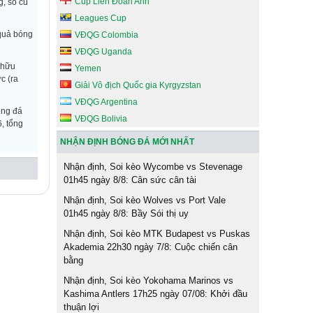
Cúp Liên Đoàn Anh
g, số cú
Leagues Cup
 quả bóng
VĐQG Colombia
VĐQG Uganda
 hữu
Yemen
c (ra
Giải Vô địch Quốc gia Kyrgyzstan
VĐQG Argentina
óng đá
VĐQG Bolivia
, tổng
NHẬN ĐỊNH BÓNG ĐÁ MỚI NHẤT
Nhận định, Soi kèo Wycombe vs Stevenage
01h45 ngày 8/8: Cân sức cân tài
Nhận định, Soi kèo Wolves vs Port Vale
01h45 ngày 8/8: Bầy Sói thị uy
Nhận định, Soi kèo MTK Budapest vs Puskas
Akademia 22h30 ngày 7/8: Cuộc chiến cân
bằng
Nhận định, Soi kèo Yokohama Marinos vs
Kashima Antlers 17h25 ngày 07/08: Khởi đầu
thuận lợi