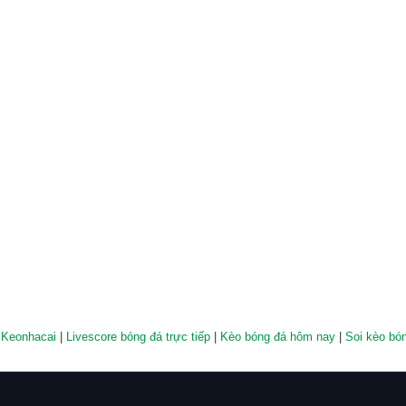
 Keonhacai
|
Livescore bóng đá trực tiếp
|
Kèo bóng đá hôm nay
|
Soi kèo bó