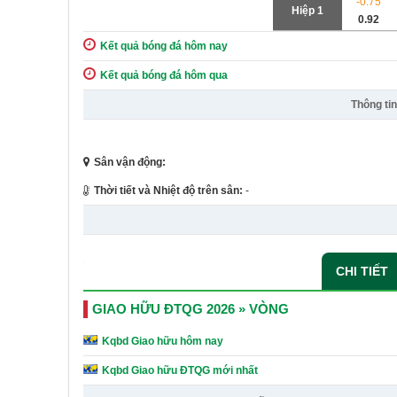
-
0.75
Hiệp 1
0.92
Kết quả bóng đá hôm nay
Kết quả bóng đá hôm qua
Thông ti
Sân vận động:
Thời tiết và Nhiệt độ trên sân:
-
CHI TIẾT
GIAO HỮU ĐTQG 2026 » VÒNG
Kqbd Giao hữu hôm nay
Kqbd Giao hữu ĐTQG mới nhất