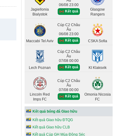
Âu
06/08 23:00
Jagiellonia
Glasgow
Kết quả
Bialystok
Rangers
Cúp C2 Châu
Âu
06/08 23:00
Kết quả
Maccabi Tel Aviv
CSKA Sofia
Cúp C2 Châu
Âu
07/08 00:00
Kết quả
Lech Poznan
KI Klaksvik
Cúp C2 Châu
Âu
07/08 00:00
Lincoln Red
Omonia Nicosia
Kết quả
Imps FC
FC
Kết quả bóng đá Giao hữu
Kết quả Giao hữu ĐTQG
Kết quả Giao hữu CLB
Kết quả Cúp GH Mùa Đông Séc