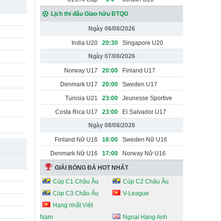
Lịch thi đấu Giao hữu ĐTQG
Ngày 06/08/2026
India U20
20:30
Singapore U20
Ngày 07/08/2026
Norway U17
20:00
Finland U17
Denmark U17
20:00
Sweden U17
Tunisia U21
23:00
Jeunesse Sportive
Omrane
Costa Rica U17
23:00
El Salvador U17
Ngày 08/08/2026
Finland Nữ U16
16:00
Sweden Nữ U16
Denmark Nữ U16
17:00
Norway Nữ U16
GIẢI BÓNG ĐÁ HOT NHẤT
Cúp C1 Châu Âu
Cúp C2 Châu Âu
Cúp C3 Châu Âu
V-League
Hạng nhất Việt
Nam
Ngoại Hạng Anh