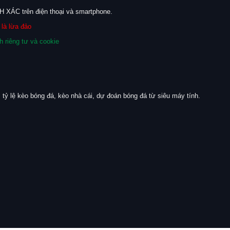
 XÁC trên điện thoại và smartphone.
là lừa đảo
h riêng tư và cookie
 tỷ lệ kèo bóng đá, kèo nhà cái, dự đoán bóng đá từ siêu máy tính.