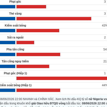
Phạt góc
3
Thẻ vàng
3
Kiểm soát bóng
43
Sút ra ngoài
2
Pha tấn công
54
Tấn công nguy hiểm
21
Phạt góc (Hiệp 1)
1
Kiểm soát bóng (Hiệp 1)
44
 08/06/2026 22:00 NHANH và CHÍNH XÁC. Xem lịch thi đấu-KQ tỷ số
nữ Nigeria vs
trận đấu trong khuôn khổ
giải Giao hữu ĐTQG vòng
bắt đầu lúc:
08/06/2026 22:00
s