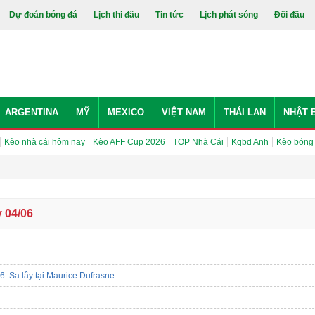
Dự đoán bóng đá
Lịch thi đấu
Tin tức
Lịch phát sóng
Đối đầu
ARGENTINA
MỸ
MEXICO
VIỆT NAM
THÁI LAN
NHẬT 
Kèo nhà cái hôm nay
Kèo AFF Cup 2026
TOP Nhà Cái
Kqbd Anh
Kèo bóng
 04/06
 Sa lầy tại Maurice Dufrasne