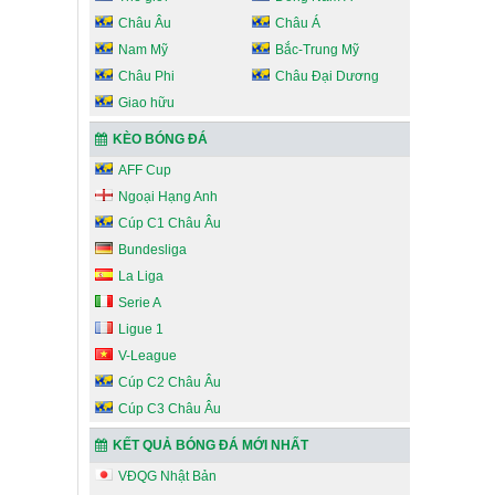
Châu Âu
Châu Á
Nam Mỹ
Bắc-Trung Mỹ
Châu Phi
Châu Đại Dương
Giao hữu
KÈO BÓNG ĐÁ
AFF Cup
Ngoại Hạng Anh
Cúp C1 Châu Âu
Bundesliga
La Liga
Serie A
Ligue 1
V-League
Cúp C2 Châu Âu
Cúp C3 Châu Âu
KẾT QUẢ BÓNG ĐÁ MỚI NHẤT
VĐQG Nhật Bản