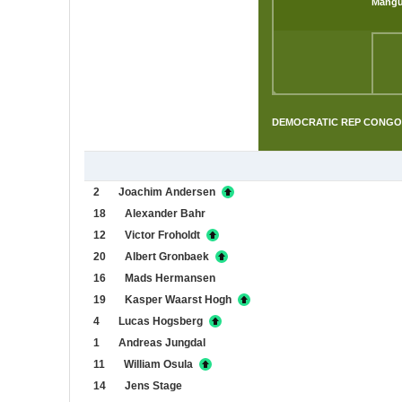
Mangu
DEMOCRATIC REP CONGO
2
Joachim Andersen
18
Alexander Bahr
12
Victor Froholdt
20
Albert Gronbaek
16
Mads Hermansen
19
Kasper Waarst Hogh
4
Lucas Hogsberg
1
Andreas Jungdal
11
William Osula
14
Jens Stage