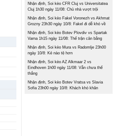
Nhận định, Soi kèo CFR Cluj vs Universitatea
Cluj 1h30 ngày 11/08: Chủ nhà vượt trội
Nhận định, Soi kèo Fakel Voronezh vs Akhmat
Grozny 23h30 ngày 10/8: Fakel đi dễ khó về
Nhận định, Soi kèo Botev Plovdiv vs Spartak
Varna 1h15 ngày 11/08: Thế trận cân bằng
Nhận định, Soi kèo Mura vs Radomlje 23h00
ngày 10/8: Kẻ nào tệ hơn
Nhận định, Soi kèo AZ Alkmaar 2 vs
Eindhoven 1h00 ngày 11/08: Vẫn chưa thể
thắng
Nhận định, Soi kèo Botev Vratsa vs Slavia
Sofia 23h00 ngày 10/8: Khách khó khăn