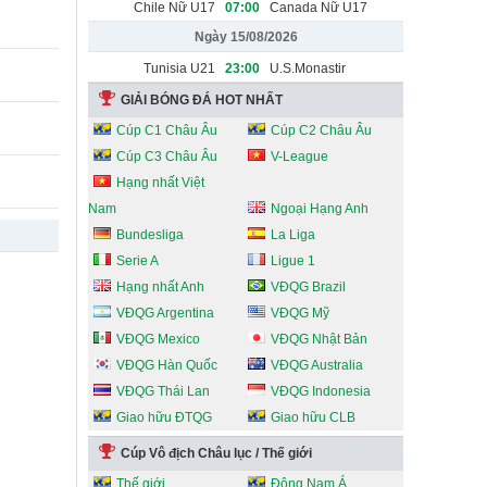
Chile Nữ U17
07:00
Canada Nữ U17
Ngày 15/08/2026
Tunisia U21
23:00
U.S.Monastir
GIẢI BÓNG ĐÁ HOT NHẤT
Cúp C1 Châu Âu
Cúp C2 Châu Âu
Cúp C3 Châu Âu
V-League
Hạng nhất Việt
Nam
Ngoại Hạng Anh
Bundesliga
La Liga
Serie A
Ligue 1
Hạng nhất Anh
VĐQG Brazil
VĐQG Argentina
VĐQG Mỹ
VĐQG Mexico
VĐQG Nhật Bản
VĐQG Hàn Quốc
VĐQG Australia
VĐQG Thái Lan
VĐQG Indonesia
Giao hữu ĐTQG
Giao hữu CLB
Cúp Vô địch Châu lục / Thế giới
Thế giới
Đông Nam Á