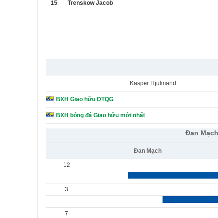
15
Trenskow Jacob
Kasper Hjulmand
BXH Giao hữu ĐTQG
BXH bóng đá Giao hữu mới nhất
Đan Mạch 
Đan Mạch
12
3
7