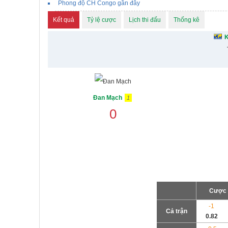
Phong độ CH Congo gần đây
Kết quả
Tỷ lệ cược
Lịch thi đấu
Thống kê
K
Đan Mạch
1
0
Cược 
-
1
Cả trận
0.82