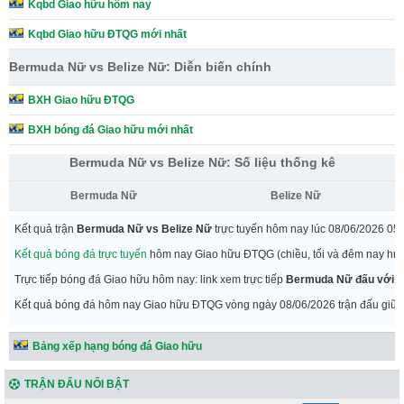
Kqbd Giao hữu hôm nay
Kqbd Giao hữu ĐTQG mới nhất
Bermuda Nữ vs Belize Nữ: Diễn biến chính
BXH Giao hữu ĐTQG
BXH bóng đá Giao hữu mới nhất
Bermuda Nữ vs Belize Nữ: Số liệu thống kê
Bermuda Nữ
Belize Nữ
Kết quả trận
Bermuda Nữ vs Belize Nữ
trực tuyến hôm nay lúc 08/06/2026 0
Kết quả bóng đá trực tuyến
hôm nay Giao hữu ĐTQG (chiều, tối và đêm nay hn)
Trực tiếp bóng đá Giao hữu hôm nay: link xem trực tiếp
Bermuda Nữ đấu với B
Kết quả bóng đá hôm nay Giao hữu ĐTQG vòng ngày 08/06/2026 trận đấu giữa B
Bảng xếp hạng bóng đá Giao hữu
TRẬN ĐẤU NỔI BẬT