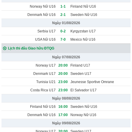
Norway Nữ U16
1-1
Finland Nữ U16
Denmark Nữ U16
2-1
Sweden Nữ U16
Ngày 01/08/2026
Serbia U17
0-2
Kyrgyzstan U17
USA Nữ U16
7-0
Mexico Nữ U16
Lịch thi đấu Giao hữu ĐTQG
Ngày 07/08/2026
Norway U17
20:00
Finland U17
Denmark U17
20:00
Sweden U17
Tunisia U21
23:00
Jeunesse Sportive Omrane
Costa Rica U17
23:00
El Salvador U17
Ngày 08/08/2026
Finland Nữ U16
16:00
Sweden Nữ U16
Denmark Nữ U16
17:00
Norway Nữ U16
Ngày 09/08/2026
Norway U17
20:00
Sweden U17