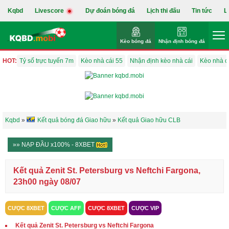
Kqbd
Livescore
Dự đoán bóng đá
Lịch thi đấu
Tin tức
L
Kèo bóng đá
Nhận định bóng đá
HOT:
Tỷ số trực tuyến 7m
Kèo nhà cái 55
Nhận định kèo nhà cái
Kèo nhà c
Kqbd
»
Kết quả bóng đá Giao hữu
»
Kết quả Giao hữu CLB
»» NẠP ĐẦU x100% - 8XBET
Kết quả Zenit St. Petersburg vs Neftchi Fargona,
23h00 ngày 08/07
CƯỢC 8XBET
CƯỢC AFF
CƯỢC 8XBET
CƯỢC VIP
Kết quả Zenit St. Petersburg vs Neftchi Fargona