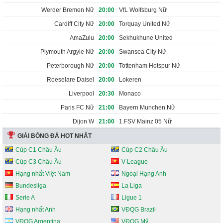
Werder Bremen Nữ
20:00
VfL Wolfsburg Nữ
Cardiff City Nữ
20:00
Torquay United Nữ
AmaZulu
20:00
Sekhukhune United
Plymouth Argyle Nữ
20:00
Swansea City Nữ
Peterborough Nữ
20:00
Tottenham Hotspur Nữ
Roeselare Daisel
20:00
Lokeren
Liverpool
20:30
Monaco
Paris FC Nữ
21:00
Bayern Munchen Nữ
Dijon W
21:00
1.FSV Mainz 05 Nữ
GIẢI BÓNG ĐÁ HOT NHẤT
Cúp C1 Châu Âu
Cúp C2 Châu Âu
Cúp C3 Châu Âu
V-League
Hạng nhất Việt Nam
Ngoại Hạng Anh
Bundesliga
La Liga
Serie A
Ligue 1
Hạng nhất Anh
VĐQG Brazil
VĐQG Argentina
VĐQG Mỹ