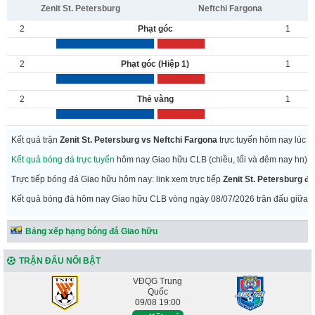
Zenit St. Petersburg
Neftchi Fargona
2
Phạt góc
1
2
Phạt góc (Hiệp 1)
1
2
Thẻ vàng
1
Kết quả trận
Zenit St. Petersburg vs Neftchi Fargona
trực tuyến hôm nay lúc 
Kết quả bóng đá trực tuyến
hôm nay Giao hữu CLB (chiều, tối và đêm nay hn): 
Trực tiếp bóng đá Giao hữu hôm nay: link xem trực tiếp
Zenit St. Petersburg đ
Kết quả bóng đá hôm nay Giao hữu CLB vòng ngày 08/07/2026 trận đấu giữa Zeni
Bảng xếp hạng bóng đá Giao hữu
TRẬN ĐẤU NỔI BẬT
VĐQG Trung
Quốc
09/08 19:00