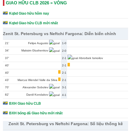
GIAO HỮU CLB 2026 » VÒNG
Kqbd Giao hữu hôm nay
Kqbd Giao hữu CLB mới nhất
Zenit St. Petersburg vs Neftchi Fargona: Diễn biến chính
21'
Felipe Augusto
1-0
34'
Maksim Glushenkov
2-0
37'
Abrorbek Ismoilov
2-1
40'
2-1
40'
2-1
43'
Marcus Wendel Valle da Silva
2-1
70'
Alexander Sobolev
3-1
82'
Daniil Kondakov
4-1
BXH Giao hữu CLB
BXH bóng đá Giao hữu mới nhất
Zenit St. Petersburg vs Neftchi Fargona: Số liệu thống kê