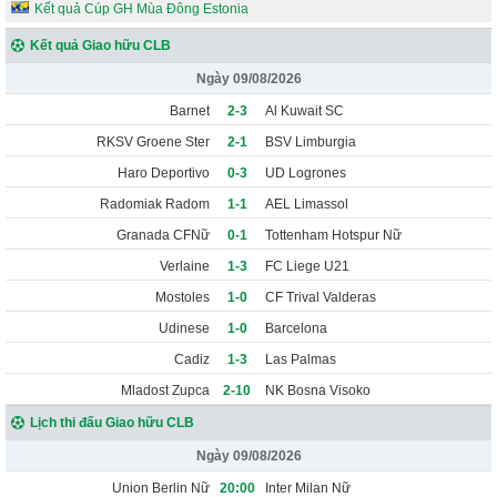
Kết quả Cúp GH Mùa Đông Estonia
Kết quả Giao hữu CLB
Ngày 09/08/2026
Barnet
2-3
Al Kuwait SC
RKSV Groene Ster
2-1
BSV Limburgia
Haro Deportivo
0-3
UD Logrones
Radomiak Radom
1-1
AEL Limassol
Granada CFNữ
0-1
Tottenham Hotspur Nữ
Verlaine
1-3
FC Liege U21
Mostoles
1-0
CF Trival Valderas
Udinese
1-0
Barcelona
Cadiz
1-3
Las Palmas
Mladost Zupca
2-10
NK Bosna Visoko
Lịch thi đấu Giao hữu CLB
Ngày 09/08/2026
Union Berlin Nữ
20:00
Inter Milan Nữ