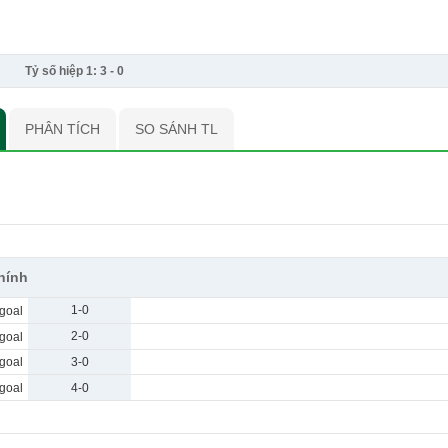
Tỷ số hiệp 1:
3
-
0
PHÂN TÍCH
SO SÁNH TL
chính
1-0
2-0
3-0
4-0