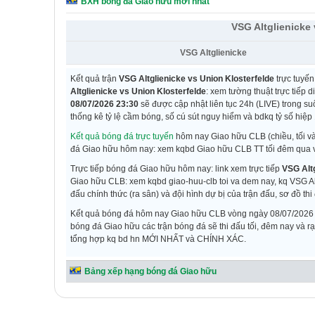
BXH bóng đá Giao hữu mới nhất
VSG Altglienicke 
VSG Altglienicke
Kết quả trận
VSG Altglienicke vs Union Klosterfelde
trực tuyế
Altglienicke vs Union Klosterfelde
: xem tường thuật trực tiếp 
08/07/2026 23:30
sẽ được cập nhật liên tục 24h (LIVE) trong suố
thống kê tỷ lệ cầm bóng, số cú sút nguy hiểm và bdkq tỷ số hiệp 1 
Kết quả bóng đá trực tuyến
hôm nay Giao hữu CLB (chiều, tối v
đá Giao hữu hôm nay: xem kqbd Giao hữu CLB TT tối đêm qua v
Trực tiếp bóng đá Giao hữu hôm nay: link xem trực tiếp
VSG Altg
Giao hữu CLB: xem kqbd giao-huu-clb toi va dem nay, kq VSG Al
đấu chính thức (ra sân) và đội hình dự bị của trận đấu, sơ đồ thi
Kết quả bóng đá hôm nay Giao hữu CLB vòng ngày 08/07/2026 trậ
bóng đá Giao hữu các trận bóng đá sẽ thi đấu tối, đêm nay và 
tổng hợp kq bd hn MỚI NHẤT và CHÍNH XÁC.
Bảng xếp hạng bóng đá Giao hữu