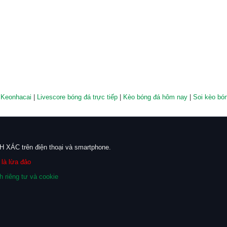
 Keonhacai
|
Livescore bóng đá trực tiếp
|
Kèo bóng đá hôm nay
|
Soi kèo bó
 XÁC trên điện thoại và smartphone.
là lừa đảo
h riêng tư và cookie