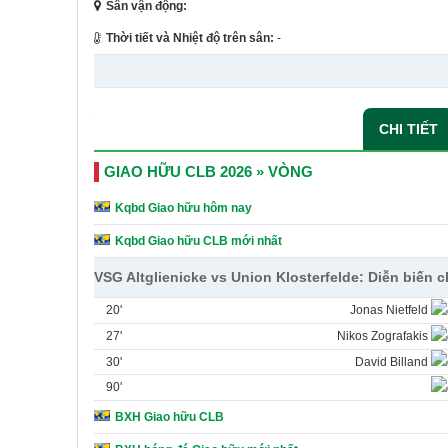
Sân vận động:
Thời tiết và Nhiệt độ trên sân:
-
CHI TIẾT
GIAO HỮU CLB 2026 » VÒNG
Kqbd Giao hữu hôm nay
Kqbd Giao hữu CLB mới nhất
VSG Altglienicke vs Union Klosterfelde: Diễn biến 
20'
Jonas Nietfeld
27'
Nikos Zografakis
30'
David Billand
90'
BXH Giao hữu CLB