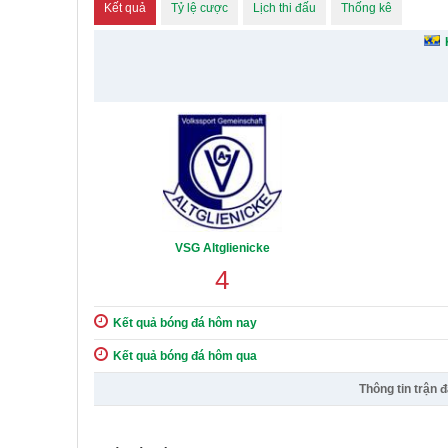
Kết quả
Tỷ lệ cược
Lịch thi đấu
Thống kê
VSG Altglienicke
4
Kết quả bóng đá hôm nay
Kết quả bóng đá hôm qua
Thông tin trận 