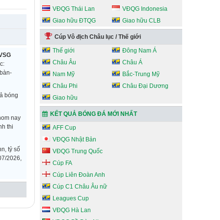
VĐQG Thái Lan
VĐQG Indonesia
Giao hữu ĐTQG
Giao hữu CLB
Cúp Vô địch Châu lục / Thế giới
Thế giới
Đông Nam Á
VSG
Châu Âu
Châu Á
c:
 bàn-
Nam Mỹ
Bắc-Trung Mỹ
Châu Phi
Châu Đại Dương
uả bóng
Giao hữu
KẾT QUẢ BÓNG ĐÁ MỚI NHẤT
 hom nay
h thi
AFF Cup
VĐQG Nhật Bản
n, tỷ số
VĐQG Trung Quốc
07/2026,
Cúp FA
Cúp Liên Đoàn Anh
Cúp C1 Châu Âu nữ
Leagues Cup
VĐQG Hà Lan