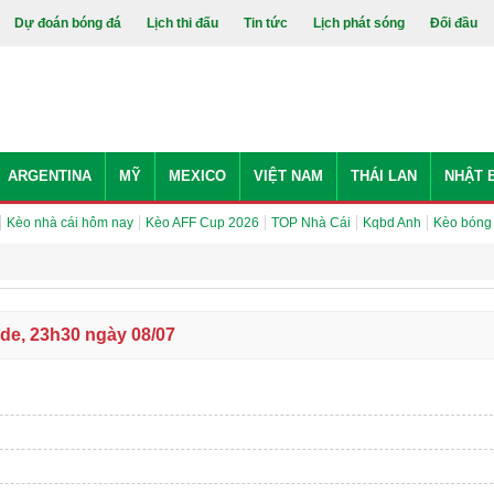
Dự đoán bóng đá
Lịch thi đấu
Tin tức
Lịch phát sóng
Đối đầu
ARGENTINA
MỸ
MEXICO
VIỆT NAM
THÁI LAN
NHẬT 
Kèo nhà cái hôm nay
Kèo AFF Cup 2026
TOP Nhà Cái
Kqbd Anh
Kèo bóng
lde, 23h30 ngày 08/07