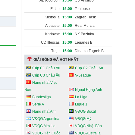
AD Alcorcon
15:00
CD Artistico
Navalcarnero
Elche
15:00
Toulouse
Kustosija
15:00
Zagreb Hask
Albacete
15:00
Real Murcia
Karlovac
15:00
NK Pazinka
CD Illescas
15:00
Leganes B
Trnje
15:00
Dinamo Zagreb B
GIẢI BÓNG ĐÁ HOT NHẤT
Cúp C1 Châu Âu
Cúp C2 Châu Âu
Cúp C3 Châu Âu
V-League
Hạng nhất Việt
Nam
Ngoại Hạng Anh
Bundesliga
La Liga
Serie A
Ligue 1
Hạng nhất Anh
VĐQG Brazil
VĐQG Argentina
VĐQG Mỹ
VĐQG Mexico
VĐQG Nhật Bản
VĐQG Hàn Quốc
VĐQG Australia