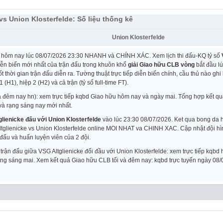
vs Union Klosterfelde: Số liệu thống kê
Union Klosterfelde
n hôm nay lúc 08/07/2026 23:30 NHANH và CHÍNH XÁC. Xem lịch thi đấu-KQ tỷ số
diễn biến mới nhất của trận đấu trong khuôn khổ
giải Giao hữu CLB vòng
bắt đầu lú
t thời gian trận đấu diễn ra. Tường thuật trực tiếp diễn biến chính, cầu thủ nào ghi
(H1), hiệp 2 (H2) và cả trận (tỷ số full-time FT).
à đêm nay hn): xem trực tiếp kqbd Giao hữu hôm nay và ngày mai. Tổng hợp kết q
à rạng sáng nay mới nhất.
lienicke đấu với Union Klosterfelde
vào lúc 23:30 08/07/2026. Ket qua bong da
tglienicke vs Union Klosterfelde online MOI NHAT va CHINH XAC. Cập nhật đội hìn
 đấu và huấn luyện viên của 2 đội.
n đấu giữa VSG Altglienicke đối đầu với Union Klosterfelde: xem trực tiếp kqbd h
rạng sáng mai. Xem kết quả Giao hữu CLB tối và đêm nay: kqbd trực tuyến ngày 08/