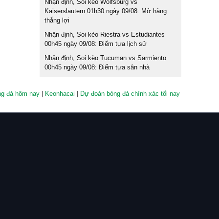
Nhận định, Soi kèo Wolfsburg vs
Kaiserslautern 01h30 ngày 09/08: Mở hàng
thắng lợi
Nhận định, Soi kèo Riestra vs Estudiantes
00h45 ngày 09/08: Điểm tựa lịch sử
Nhận định, Soi kèo Tucuman vs Sarmiento
00h45 ngày 09/08: Điểm tựa sân nhà
ng đá hôm nay
|
Keonhacai
|
Dự đoán bóng đá chính xác tối nay