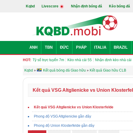
Kqbd
Livescore
Nhận định bóng đá
Kèo bóng đá
ANH
TBN
ĐỨC
PHÁP
ITALIA
BRAZIL
HOT:
Tỷ số trực tuyến 7m
Kèo nhà cái 55
Nhận định kèo nhà cái
Kqbd
»
Kết quả bóng đá Giao hữu
»
Kết quả Giao hữu CLB
Kết quả VSG Altglienicke vs Union Klosterfe
Kết quả VSG Altglienicke vs Union Klosterfelde
Phong độ VSG Altglienicke gần đây
Phong độ Union Klosterfelde gần đây