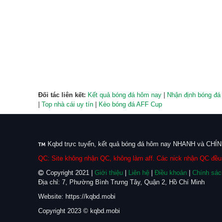
Đối tác liên kết:
Kết quả bóng đá hôm nay
|
Nhận định bóng đá
|
Top nhà cái uy tín
|
Kèo bóng đá AFF Cup
Kqbd trực tuyến, kết quả bóng đá hôm nay NHANH và CHÍNH
QC: Site không nhận QC, không làm aff. Các nick nhận QC đều 
Copyright 2021 |
Giới thiệu
|
Liên hệ
|
Điều khoản
|
Chính sác
Địa chỉ: 7, Phường Bình Trưng Tây, Quận 2, Hồ Chí Minh
Website: https://kqbd.mobi
Copyright 2023 © kqbd.mobi