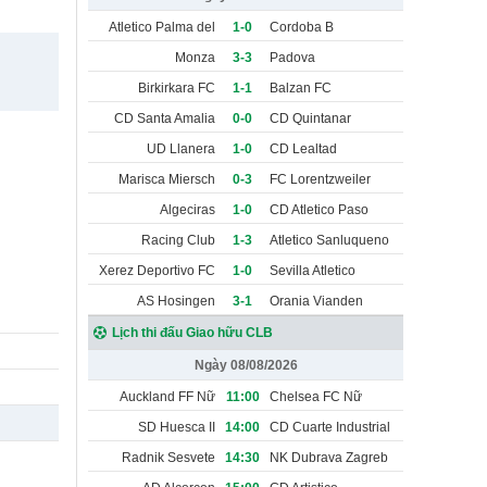
Atletico Palma del
1-0
Cordoba B
Rio
Monza
3-3
Padova
Birkirkara FC
1-1
Balzan FC
CD Santa Amalia
0-0
CD Quintanar
UD Llanera
1-0
CD Lealtad
Marisca Miersch
0-3
FC Lorentzweiler
Algeciras
1-0
CD Atletico Paso
Racing Club
1-3
Atletico Sanluqueno
Portuense
Xerez Deportivo FC
1-0
Sevilla Atletico
AS Hosingen
3-1
Orania Vianden
Lịch thi đấu Giao hữu CLB
Ngày 08/08/2026
Auckland FF Nữ
11:00
Chelsea FC Nữ
SD Huesca II
14:00
CD Cuarte Industrial
Radnik Sesvete
14:30
NK Dubrava Zagreb