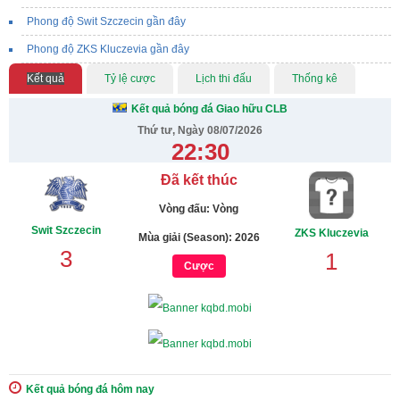
Phong độ Swit Szczecin gần đây
Phong độ ZKS Kluczevia gần đây
Kết quả
Tỷ lệ cược
Lịch thi đấu
Thống kê
Kết quả bóng đá Giao hữu CLB
Thứ tư, Ngày 08/07/2026
22:30
Đã kết thúc
Vòng đấu: Vòng
Swit Szczecin
ZKS Kluczevia
Mùa giải (Season): 2026
3
1
Cược
Kết quả bóng đá hôm nay