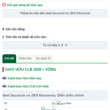
Kết quả bóng đá hôm qua
Thông tin trận đấu Swit Szczecin vs ZKS Kluczevia
Sân vận động:
Thời tiết và Nhiệt độ trên sân:
-
Tỷ số hiệp 1:
0
-
0
Chi tiết
Phân tích
So sánh TL
GIAO HỮU CLB 2026 » VÒNG
Kqbd Giao hữu hôm nay
Kqbd Giao hữu CLB mới nhất
Swit Szczecin vs ZKS Kluczevia: Diễn biến chính
50'
Rian
0-1
75'
1-1