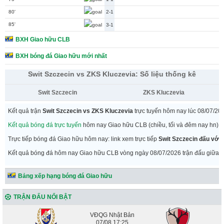
80'
2-1
85'
3-1
BXH Giao hữu CLB
BXH bóng đá Giao hữu mới nhất
Swit Szczecin vs ZKS Kluczevia: Số liệu thống kê
Swit Szczecin
ZKS Kluczevia
Kết quả trận
Swit Szczecin vs ZKS Kluczevia
trực tuyến hôm nay lúc 08/07/2
Kết quả bóng đá trực tuyến
hôm nay Giao hữu CLB (chiều, tối và đêm nay hn): 
Trực tiếp bóng đá Giao hữu hôm nay: link xem trực tiếp
Swit Szczecin đấu với
Kết quả bóng đá hôm nay Giao hữu CLB vòng ngày 08/07/2026 trận đấu giữa Swi
Bảng xếp hạng bóng đá Giao hữu
TRẬN ĐẤU NỔI BẬT
VĐQG Nhật Bản
07/08 17:25