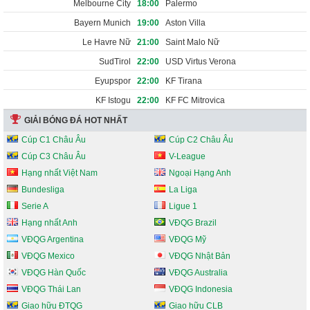
Melbourne City
18:00
Palermo
Bayern Munich
19:00
Aston Villa
Le Havre Nữ
21:00
Saint Malo Nữ
SudTirol
22:00
USD Virtus Verona
Eyupspor
22:00
KF Tirana
KF Istogu
22:00
KF FC Mitrovica
GIẢI BÓNG ĐÁ HOT NHẤT
Cúp C1 Châu Âu
Cúp C2 Châu Âu
Cúp C3 Châu Âu
V-League
Hạng nhất Việt Nam
Ngoại Hạng Anh
Bundesliga
La Liga
Serie A
Ligue 1
Hạng nhất Anh
VĐQG Brazil
VĐQG Argentina
VĐQG Mỹ
VĐQG Mexico
VĐQG Nhật Bản
VĐQG Hàn Quốc
VĐQG Australia
VĐQG Thái Lan
VĐQG Indonesia
Giao hữu ĐTQG
Giao hữu CLB