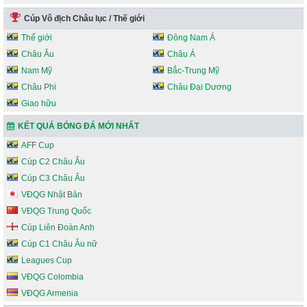
Cúp Vô địch Châu lục / Thế giới
Thế giới
Đông Nam Á
Châu Âu
Châu Á
Nam Mỹ
Bắc-Trung Mỹ
Châu Phi
Châu Đại Dương
Giao hữu
KẾT QUẢ BÓNG ĐÁ MỚI NHẤT
AFF Cup
Cúp C2 Châu Âu
Cúp C3 Châu Âu
VĐQG Nhật Bản
VĐQG Trung Quốc
Cúp Liên Đoàn Anh
Cúp C1 Châu Âu nữ
Leagues Cup
VĐQG Colombia
VĐQG Armenia