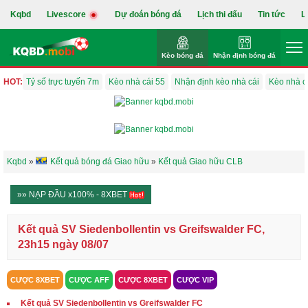
Kqbd
Livescore
Dự đoán bóng đá
Lịch thi đấu
Tin tức
L
Kèo bóng đá
Nhận định bóng đá
HOT:
Tỷ số trực tuyến 7m
Kèo nhà cái 55
Nhận định kèo nhà cái
Kèo nhà c
Kqbd
»
Kết quả bóng đá Giao hữu
»
Kết quả Giao hữu CLB
»» NẠP ĐẦU x100% - 8XBET
Kết quả SV Siedenbollentin vs Greifswalder FC,
23h15 ngày 08/07
CƯỢC 8XBET
CƯỢC AFF
CƯỢC 8XBET
CƯỢC VIP
Kết quả SV Siedenbollentin vs Greifswalder FC