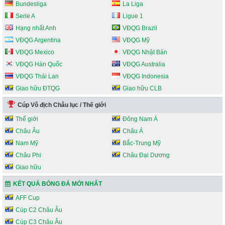
Bundesliga
La Liga
Serie A
Ligue 1
Hạng nhất Anh
VĐQG Brazil
VĐQG Argentina
VĐQG Mỹ
VĐQG Mexico
VĐQG Nhật Bản
VĐQG Hàn Quốc
VĐQG Australia
VĐQG Thái Lan
VĐQG Indonesia
Giao hữu ĐTQG
Giao hữu CLB
Cúp Vô địch Châu lục / Thế giới
Thế giới
Đông Nam Á
Châu Âu
Châu Á
Nam Mỹ
Bắc-Trung Mỹ
Châu Phi
Châu Đại Dương
Giao hữu
KẾT QUẢ BÓNG ĐÁ MỚI NHẤT
AFF Cup
Cúp C2 Châu Âu
Cúp C3 Châu Âu