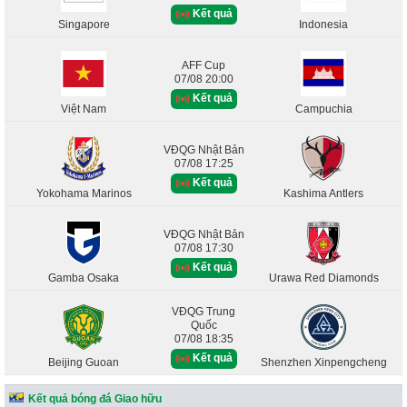
Kết quả
Singapore
Indonesia
AFF Cup
07/08 20:00
Kết quả
Việt Nam
Campuchia
VĐQG Nhật Bản
07/08 17:25
Kết quả
Yokohama Marinos
Kashima Antlers
VĐQG Nhật Bản
07/08 17:30
Kết quả
Gamba Osaka
Urawa Red Diamonds
VĐQG Trung
Quốc
07/08 18:35
Kết quả
Beijing Guoan
Shenzhen Xinpengcheng
Kết quả bóng đá Giao hữu