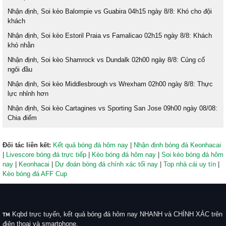
Nhận định, Soi kèo Balompie vs Guabira 04h15 ngày 8/8: Khó cho đội
khách
Nhận định, Soi kèo Estoril Praia vs Famalicao 02h15 ngày 8/8: Khách
khó nhằn
Nhận định, Soi kèo Shamrock vs Dundalk 02h00 ngày 8/8: Củng cố
ngôi đầu
Nhận định, Soi kèo Middlesbrough vs Wrexham 02h00 ngày 8/8: Thực
lực nhỉnh hơn
Nhận định, Soi kèo Cartagines vs Sporting San Jose 09h00 ngày 08/08:
Chia điểm
Đối tác liên kết:
Kết quả bóng đá hôm nay
|
Nhận định bóng đá Keonhacai
|
Livescore bóng đá trực tiếp
|
Kèo bóng đá hôm nay
|
Soi kèo bóng đá hôm
nay
|
Keonhacai
|
Dự đoán bóng đá chính xác tối nay
|
Top nhà cái uy tín
|
Kèo bóng đá AFF Cup
Kqbd trực tuyến, kết quả bóng đá hôm nay NHANH và CHÍNH XÁC trên
điện thoại và smartphone.