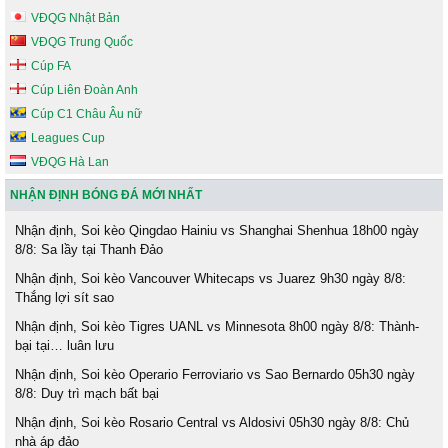
VĐQG Nhật Bản
VĐQG Trung Quốc
Cúp FA
Cúp Liên Đoàn Anh
Cúp C1 Châu Âu nữ
Leagues Cup
VĐQG Hà Lan
NHẬN ĐỊNH BÓNG ĐÁ MỚI NHẤT
Nhận định, Soi kèo Qingdao Hainiu vs Shanghai Shenhua 18h00 ngày
8/8: Sa lầy tại Thanh Đảo
Nhận định, Soi kèo Vancouver Whitecaps vs Juarez 9h30 ngày 8/8:
Thắng lợi sít sao
Nhận định, Soi kèo Tigres UANL vs Minnesota 8h00 ngày 8/8: Thành-
bại tại… luân lưu
Nhận định, Soi kèo Operario Ferroviario vs Sao Bernardo 05h30 ngày
8/8: Duy trì mạch bất bại
Nhận định, Soi kèo Rosario Central vs Aldosivi 05h30 ngày 8/8: Chủ
nhà áp đảo