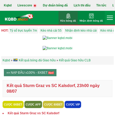
Kqbd
Livescore
Dự đoán bóng đá
Lịch thi đấu
Tin tức
L
Kèo bóng đá
Nhận định bóng đá
HOT:
Tỷ số trực tuyến 7m
Kèo nhà cái 55
Nhận định kèo nhà cái
Kèo nhà c
Kqbd
»
Kết quả bóng đá Giao hữu
»
Kết quả Giao hữu CLB
»» NẠP ĐẦU x100% - 8XBET
Kết quả Sturm Graz vs SC Kalsdorf, 23h00 ngày
08/07
CƯỢC 8XBET
CƯỢC AFF
CƯỢC 8XBET
CƯỢC VIP
Kết quả Sturm Graz vs SC Kalsdorf