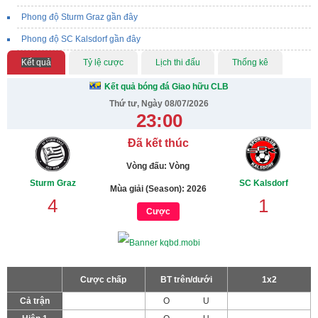
Phong độ Sturm Graz gần đây
Phong độ SC Kalsdorf gần đây
Kết quả
Tỷ lệ cược
Lịch thi đấu
Thống kê
Kết quả bóng đá Giao hữu CLB
Thứ tư, Ngày 08/07/2026
23:00
Đã kết thúc
Vòng đấu: Vòng
Sturm Graz
SC Kalsdorf
Mùa giải (Season): 2026
4
1
Cược
Cược chấp
BT trên/dưới
1x2
Cả trận
O
U