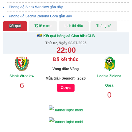
Phong độ Slask Wroclaw gần đây
Phong độ Lechia Zielona Gora gần đây
Kết quả
Tỷ lệ cược
Lịch thi đấu
Thống kê
Kết quả bóng đá Giao hữu CLB
Thứ tư, Ngày 08/07/2026
22:00
Đã kết thúc
Vòng đấu: Vòng
Slask Wroclaw
Lechia Zielona
Mùa giải (Season): 2026
6
Gora
Cược
0