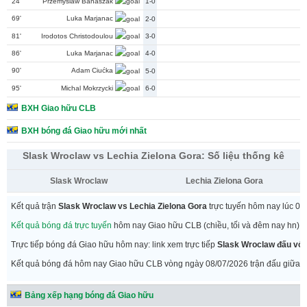
24'
Przemyslaw Banaszak
1-0
69'
Luka Marjanac
2-0
81'
Irodotos Christodoulou
3-0
86'
Luka Marjanac
4-0
90'
Adam Ciućka
5-0
95'
Michal Mokrzycki
6-0
BXH Giao hữu CLB
BXH bóng đá Giao hữu mới nhất
Slask Wroclaw vs Lechia Zielona Gora: Số liệu thống kê
Slask Wroclaw
Lechia Zielona Gora
Kết quả trận
Slask Wroclaw vs Lechia Zielona Gora
trực tuyến hôm nay lúc 0
Kết quả bóng đá trực tuyến
hôm nay Giao hữu CLB (chiều, tối và đêm nay hn): 
Trực tiếp bóng đá Giao hữu hôm nay: link xem trực tiếp
Slask Wroclaw đấu với
Kết quả bóng đá hôm nay Giao hữu CLB vòng ngày 08/07/2026 trận đấu giữa Sla
Bảng xếp hạng bóng đá Giao hữu