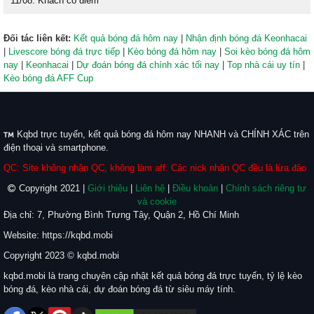
11/08: Khách có điểm
Đối tác liên kết:
Kết quả bóng đá hôm nay
|
Nhận định bóng đá Keonhacai
|
Livescore bóng đá trực tiếp
|
Kèo bóng đá hôm nay
|
Soi kèo bóng đá hôm
nay
|
Keonhacai
|
Dự đoán bóng đá chính xác tối nay
|
Top nhà cái uy tín
|
Kèo bóng đá AFF Cup
Kqbd trực tuyến, kết quả bóng đá hôm nay NHANH và CHÍNH XÁC trên
điện thoại và smartphone.
QC: Site không nhận QC, không làm aff. Các nick nhận QC đều là lừa đảo
Copyright 2021 |
Giới thiệu
|
Liên hệ
|
Điều khoản
|
Chính sách riêng tư
và cookie
Địa chỉ: 7, Phường Bình Trưng Tây, Quận 2, Hồ Chí Minh
Website: https://kqbd.mobi
Copyright 2023 © kqbd.mobi
kqbd.mobi là trang chuyên cập nhật kết quả bóng đá trực tuyến, tỷ lệ kèo
bóng đá, kèo nhà cái, dự đoán bóng đá từ siêu máy tính.