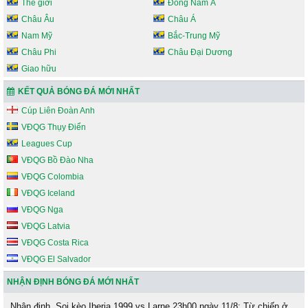
Thế giới
Đông Nam Á
Châu Âu
Châu Á
Nam Mỹ
Bắc-Trung Mỹ
Châu Phi
Châu Đại Dương
Giao hữu
KẾT QUẢ BÓNG ĐÁ MỚI NHẤT
Cúp Liên Đoàn Anh
VĐQG Thụy Điển
Leagues Cup
VĐQG Bồ Đào Nha
VĐQG Colombia
VĐQG Iceland
VĐQG Nga
VĐQG Latvia
VĐQG Costa Rica
VĐQG El Salvador
NHẬN ĐỊNH BÓNG ĐÁ MỚI NHẤT
Nhận định, Soi kèo Iberia 1999 vs Larne 23h00 ngày 11/8: Từ chiến ở