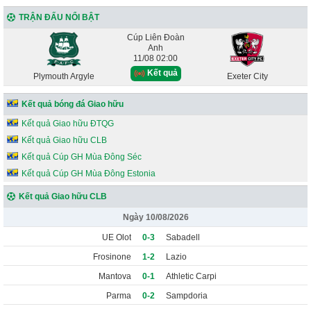
TRẬN ĐẤU NỔI BẬT
Cúp Liên Đoàn
Anh
11/08 02:00
Kết quả
Plymouth Argyle
Exeter City
Kết quả bóng đá Giao hữu
Kết quả Giao hữu ĐTQG
Kết quả Giao hữu CLB
Kết quả Cúp GH Mùa Đông Séc
Kết quả Cúp GH Mùa Đông Estonia
Kết quả Giao hữu CLB
Ngày 10/08/2026
UE Olot
0-3
Sabadell
Frosinone
1-2
Lazio
Mantova
0-1
Athletic Carpi
Parma
0-2
Sampdoria