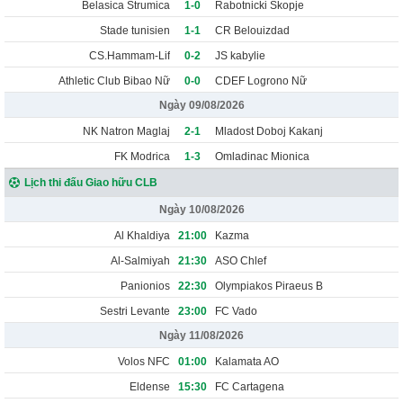
Belasica Strumica
1-0
Rabotnicki Skopje
Stade tunisien
1-1
CR Belouizdad
CS.Hammam-Lif
0-2
JS kabylie
Athletic Club Bibao Nữ
0-0
CDEF Logrono Nữ
Ngày 09/08/2026
NK Natron Maglaj
2-1
Mladost Doboj Kakanj
FK Modrica
1-3
Omladinac Mionica
Lịch thi đấu Giao hữu CLB
Ngày 10/08/2026
Al Khaldiya
21:00
Kazma
Al-Salmiyah
21:30
ASO Chlef
Panionios
22:30
Olympiakos Piraeus B
Sestri Levante
23:00
FC Vado
Ngày 11/08/2026
Volos NFC
01:00
Kalamata AO
Eldense
15:30
FC Cartagena