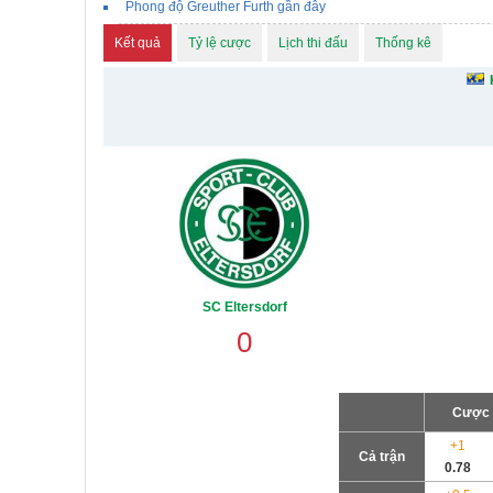
Phong độ Greuther Furth gần đây
Kết quả
Tỷ lệ cược
Lịch thi đấu
Thống kê
SC Eltersdorf
0
Cược 
+
1
Cả trận
0.78