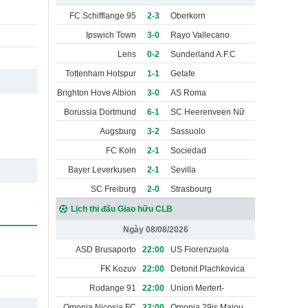
FC Schifflange 95
2-3
Oberkorn
Ipswich Town
3-0
Rayo Vallecano
Lens
0-2
Sunderland A.F.C
Tottenham Hotspur
1-1
Getafe
Brighton Hove Albion
3-0
AS Roma
Borussia Dortmund
6-1
SC Heerenveen Nữ
(W)
Augsburg
3-2
Sassuolo
FC Koln
2-1
Sociedad
Bayer Leverkusen
2-1
Sevilla
SC Freiburg
2-0
Strasbourg
Lịch thi đấu Giao hữu CLB
Ngày 08/08/2026
ASD Brusaporto
22:00
US Fiorenzuola
FK Kozuv
22:00
Detonit Plachkovica
Rodange 91
22:00
Union Mertert-
Wasserbillig
Omonia Nicosia FC
22:00
Omonia 29is Maiou