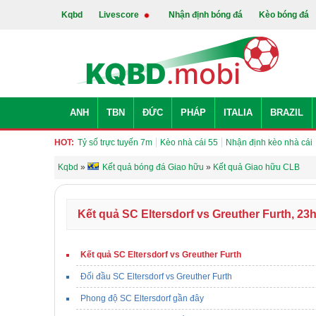
Kqbd
Livescore
Nhận định bóng đá
Kèo bóng đá
ANH
TBN
ĐỨC
PHÁP
ITALIA
BRAZIL
HOT:
Tỷ số trực tuyến 7m
Kèo nhà cái 55
Nhận định kèo nhà cái
Kqbd
»
Kết quả bóng đá Giao hữu
»
Kết quả Giao hữu CLB
Kết quả SC Eltersdorf vs Greuther Furth, 23
Kết quả SC Eltersdorf vs Greuther Furth
Đối đầu SC Eltersdorf vs Greuther Furth
Phong độ SC Eltersdorf gần đây