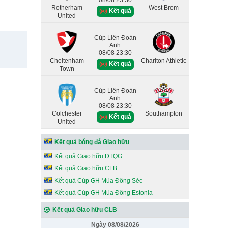
Rotherham
West Brom
Kết quả
United
Cúp Liên Đoàn
Anh
08/08 23:30
Cheltenham
Charlton Athletic
Kết quả
Town
Cúp Liên Đoàn
Anh
08/08 23:30
Colchester
Southampton
Kết quả
United
Kết quả bóng đá Giao hữu
Kết quả Giao hữu ĐTQG
Kết quả Giao hữu CLB
Kết quả Cúp GH Mùa Đông Séc
Kết quả Cúp GH Mùa Đông Estonia
Kết quả Giao hữu CLB
Ngày 08/08/2026