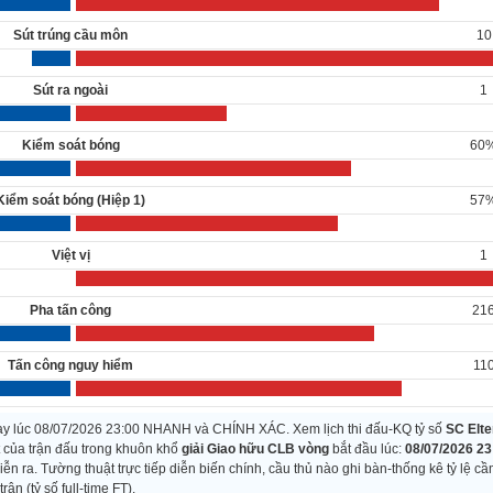
Sút trúng cầu môn
10
Sút ra ngoài
1
Kiểm soát bóng
60
Kiểm soát bóng (Hiệp 1)
57
Việt vị
1
Pha tấn công
21
Tấn công nguy hiểm
11
ay lúc 08/07/2026 23:00 NHANH và CHÍNH XÁC. Xem lịch thi đấu-KQ tỷ số
SC Elte
ất của trận đấu trong khuôn khổ
giải Giao hữu CLB vòng
bắt đầu lúc:
08/07/2026 23
diễn ra. Tường thuật trực tiếp diễn biến chính, cầu thủ nào ghi bàn-thống kê tỷ lệ c
ận (tỷ số full-time FT).