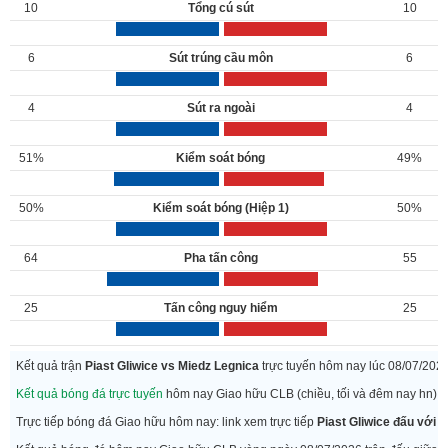
10
Tổng cú sút
10
6
Sút trúng cầu môn
6
4
Sút ra ngoài
4
51%
Kiểm soát bóng
49%
50%
Kiểm soát bóng (Hiệp 1)
50%
64
Pha tấn công
55
25
Tấn công nguy hiểm
25
Kết quả trận
Piast Gliwice vs Miedz Legnica
trực tuyến hôm nay lúc 08/07/20
Kết quả bóng đá trực tuyến
hôm nay Giao hữu CLB (chiều, tối và đêm nay hn): 
Trực tiếp bóng đá Giao hữu hôm nay: link xem trực tiếp
Piast Gliwice đấu với 