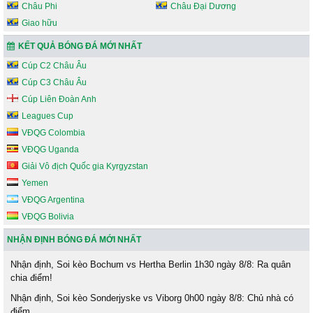
Châu Phi
Châu Đại Dương
Giao hữu
KẾT QUẢ BÓNG ĐÁ MỚI NHẤT
Cúp C2 Châu Âu
Cúp C3 Châu Âu
Cúp Liên Đoàn Anh
Leagues Cup
VĐQG Colombia
VĐQG Uganda
Giải Vô địch Quốc gia Kyrgyzstan
Yemen
VĐQG Argentina
VĐQG Bolivia
NHẬN ĐỊNH BÓNG ĐÁ MỚI NHẤT
Nhận định, Soi kèo Bochum vs Hertha Berlin 1h30 ngày 8/8: Ra quân
chia điểm!
Nhận định, Soi kèo Sonderjyske vs Viborg 0h00 ngày 8/8: Chủ nhà có
điểm