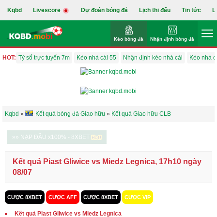
Kqbd
Livescore
Dự đoán bóng đá
Lịch thi đấu
Tin tức
L
Kèo bóng đá
Nhận định bóng đá
HOT:
Tỷ số trực tuyến 7m
Kèo nhà cái 55
Nhận định kèo nhà cái
Kèo nhà c
Kqbd
»
Kết quả bóng đá Giao hữu
»
Kết quả Giao hữu CLB
»» NẠP ĐẦU x100% - 8XBET
Kết quả Piast Gliwice vs Miedz Legnica, 17h10 ngày
08/07
CƯỢC 8XBET
CƯỢC AFF
CƯỢC 8XBET
CƯỢC VIP
Kết quả Piast Gliwice vs Miedz Legnica