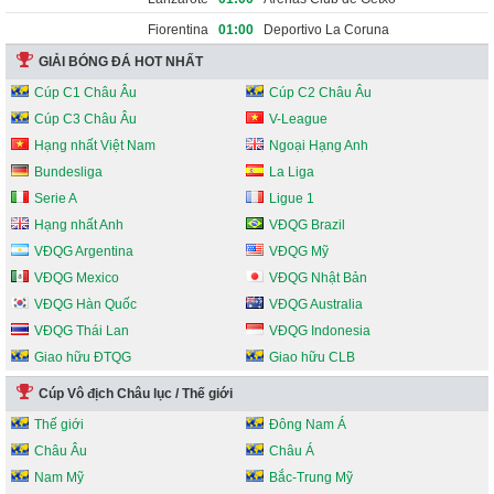
Fiorentina
01:00
Deportivo La Coruna
GIẢI BÓNG ĐÁ HOT NHẤT
Cúp C1 Châu Âu
Cúp C2 Châu Âu
Cúp C3 Châu Âu
V-League
Hạng nhất Việt Nam
Ngoại Hạng Anh
Bundesliga
La Liga
Serie A
Ligue 1
Hạng nhất Anh
VĐQG Brazil
VĐQG Argentina
VĐQG Mỹ
VĐQG Mexico
VĐQG Nhật Bản
VĐQG Hàn Quốc
VĐQG Australia
VĐQG Thái Lan
VĐQG Indonesia
Giao hữu ĐTQG
Giao hữu CLB
Cúp Vô địch Châu lục / Thế giới
Thế giới
Đông Nam Á
Châu Âu
Châu Á
Nam Mỹ
Bắc-Trung Mỹ