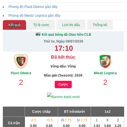
Phong độ Piast Gliwice gần đây
Phong độ Miedz Legnica gần đây
Kết quả
Tỷ lệ cược
Lịch thi đấu
Thống kê
Kết quả bóng đá Giao hữu CLB
Thứ tư, Ngày 08/07/2026
17:10
Đã kết thúc
Vòng đấu: Vòng
Piast Gliwice
Miedz Legnica
Mùa giải (Season): 2026
2
2
Cược
Cược chấp
BT trên/dưới
1x2
-
0.5
+
0.5
O
2.75
U
2.75
1
X
2
Cả trận
0.95
0.85
0.90
0.90
1.91
3.60
3.20