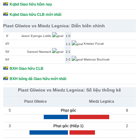
Kqbd Giao hữu hôm nay
Kqbd Giao hữu CLB mới nhất
Piast Gliwice vs Miedz Legnica: Diễn biến chính
6'
Jason Eyenga Lokilo
1-0
45'
Kristian Fucak
1-1
59'
Samuel Ntamack
2-1
64'
Mateusz Bochnak
2-2
BXH Giao hữu CLB
BXH bóng đá Giao hữu mới nhất
Piast Gliwice vs Miedz Legnica: Số liệu thống kê
Piast Gliwice
Miedz Legnica
5
Phạt góc
8
3
Phạt góc (Hiệp 1)
2