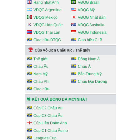
Hạng nhất Anh
VĐQG Brazil
VĐQG Argentina
VĐQG Mỹ
VĐQG Mexico
VĐQG Nhật Bản
VĐQG Hàn Quốc
VĐQG Australia
VĐQG Thái Lan
VĐQG Indonesia
Giao hữu ĐTQG
Giao hữu CLB
Cúp Vô địch Châu lục / Thế giới
Thế giới
Đông Nam Á
Châu Âu
Châu Á
Nam Mỹ
Bắc-Trung Mỹ
Châu Phi
Châu Đại Dương
Giao hữu
KẾT QUẢ BÓNG ĐÁ MỚI NHẤT
Cúp C2 Châu Âu
Cúp C3 Châu Âu
Cúp Liên Đoàn Anh
Cúp C1 Châu Âu nữ
Leagues Cup