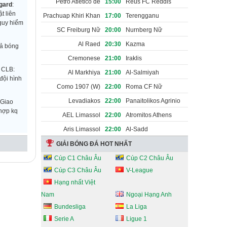
Petro Atletico de
15:00
Reus FC Reddis
gard
:
Luanda
t liên
Prachuap Khiri Khan
17:00
Terengganu
nguy hiểm
SC Freiburg Nữ
20:00
Nurnberg Nữ
Al Raed
20:30
Kazma
uả bóng
Cremonese
21:00
Iraklis
 CLB:
Al Markhiya
21:00
Al-Salmiyah
đội hình
Como 1907 (W)
22:00
Roma CF Nữ
Levadiakos
22:00
Panaitolikos Agrinio
 Giao
 hợp kq
AEL Limassol
22:00
Atromitos Athens
Aris Limassol
22:00
Al-Sadd
GIẢI BÓNG ĐÁ HOT NHẤT
Cúp C1 Châu Âu
Cúp C2 Châu Âu
Cúp C3 Châu Âu
V-League
Hạng nhất Việt
Nam
Ngoại Hạng Anh
Bundesliga
La Liga
Serie A
Ligue 1