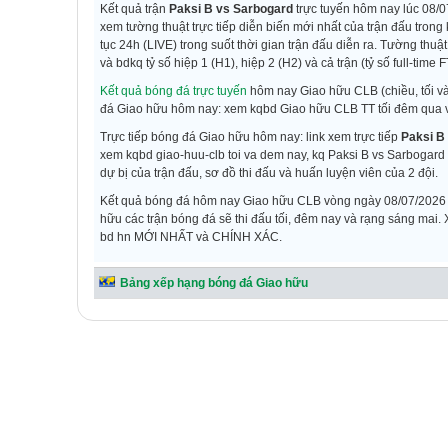
Kết quả trận
Paksi B vs Sarbogard
trực tuyến hôm nay lúc 08/
xem tường thuật trực tiếp diễn biến mới nhất của trận đấu tron
tục 24h (LIVE) trong suốt thời gian trận đấu diễn ra. Tường thuậ
và bdkq tỷ số hiệp 1 (H1), hiệp 2 (H2) và cả trận (tỷ số full-time F
Kết quả bóng đá trực tuyến
hôm nay Giao hữu CLB (chiều, tối v
đá Giao hữu hôm nay: xem kqbd Giao hữu CLB TT tối đêm qua v
Trực tiếp bóng đá Giao hữu hôm nay: link xem trực tiếp
Paksi B
xem kqbd giao-huu-clb toi va dem nay, kq Paksi B vs Sarbogard
dự bị của trận đấu, sơ đồ thi đấu và huấn luyện viên của 2 đội.
Kết quả bóng đá hôm nay Giao hữu CLB vòng ngày 08/07/2026 tr
hữu các trận bóng đá sẽ thi đấu tối, đêm nay và rạng sáng mai
bd hn MỚI NHẤT và CHÍNH XÁC.
Bảng xếp hạng bóng đá Giao hữu