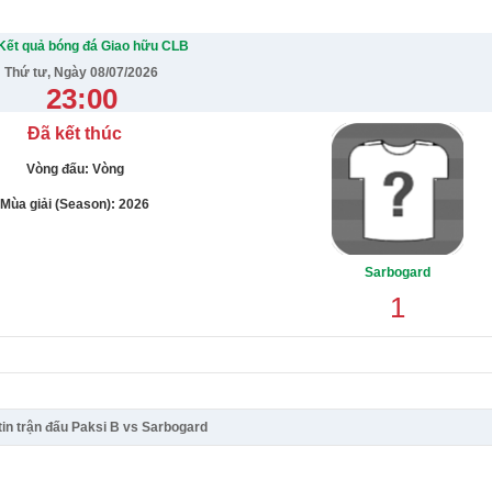
Kết quả bóng đá Giao hữu CLB
Thứ tư, Ngày 08/07/2026
23:00
Đã kết thúc
Vòng đấu: Vòng
Mùa giải (Season): 2026
Sarbogard
1
tin trận đấu Paksi B vs Sarbogard