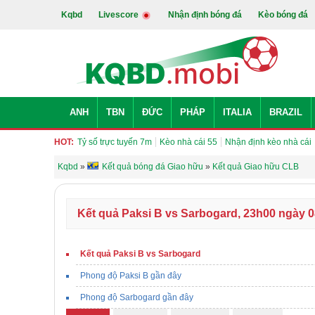
Kqbd
Livescore
Nhận định bóng đá
Kèo bóng đá
ANH
TBN
ĐỨC
PHÁP
ITALIA
BRAZIL
HOT:
Tỷ số trực tuyến 7m
Kèo nhà cái 55
Nhận định kèo nhà cái
Kqbd
»
Kết quả bóng đá Giao hữu
»
Kết quả Giao hữu CLB
Kết quả Paksi B vs Sarbogard, 23h00 ngày 0
Kết quả Paksi B vs Sarbogard
Phong độ Paksi B gần đây
Phong độ Sarbogard gần đây