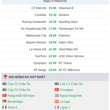
Ngày 07/08/2026
CF Intercity
15:00
Villarreal B
Cordoba
15:30
Almeria
Racing Santander
16:30
Sporting Gijon
De Graafschap (W)
17:00
Hamburger SV Nữ
Melbourne City
18:00
Palermo
Bayern Munich
19:00
Aston Villa
Le Havre Nữ
21:00
Saint Malo Nữ
SudTirol
22:00
USD Virtus Verona
Eyupspor
22:00
KF Tirana
KF Istogu
22:00
KF FC Mitrovica
GIẢI BÓNG ĐÁ HOT NHẤT
Cúp C1 Châu Âu
Cúp C2 Châu Âu
Cúp C3 Châu Âu
V-League
Hạng nhất Việt Nam
Ngoại Hạng Anh
Bundesliga
La Liga
Serie A
Ligue 1