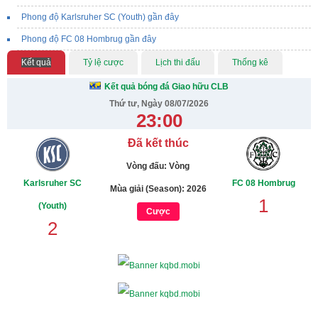
Phong độ Karlsruher SC (Youth) gần đây
Phong độ FC 08 Hombrug gần đây
Kết quả
Tỷ lệ cược
Lịch thi đấu
Thống kê
Kết quả bóng đá Giao hữu CLB
Thứ tư, Ngày 08/07/2026
23:00
Đã kết thúc
Vòng đấu: Vòng
Karlsruher SC
FC 08 Hombrug
Mùa giải (Season): 2026
1
(Youth)
Cược
2