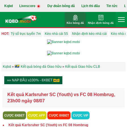
Kqbd
Livescore
Dự đoán bóng đá
Lịch thi đấu
Tin tức
L
Kèo bóng đá
Nhận định bóng đá
HOT:
Tỷ số trực tuyến 7m
Kèo nhà cái 55
Nhận định kèo nhà cái
Kèo nhà c
Kqbd
»
Kết quả bóng đá Giao hữu
»
Kết quả Giao hữu CLB
»» NẠP ĐẦU x100% - 8XBET
Kết quả Karlsruher SC (Youth) vs FC 08 Hombrug,
23h00 ngày 08/07
CƯỢC 8XBET
CƯỢC AFF
CƯỢC 8XBET
CƯỢC VIP
Kết quả Karlsruher SC (Youth) vs FC 08 Hombrug