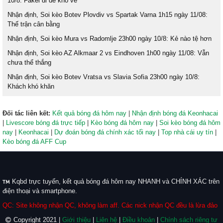
10/8: Fakel đi dễ khó về
Nhận định, Soi kèo Botev Plovdiv vs Spartak Varna 1h15 ngày 11/08:
Thế trận cân bằng
Nhận định, Soi kèo Mura vs Radomlje 23h00 ngày 10/8: Kẻ nào tệ hơn
Nhận định, Soi kèo AZ Alkmaar 2 vs Eindhoven 1h00 ngày 11/08: Vẫn
chưa thể thắng
Nhận định, Soi kèo Botev Vratsa vs Slavia Sofia 23h00 ngày 10/8:
Khách khó khăn
Đối tác liên kết:
Kết quả bóng đá hôm nay
|
Nhận định bóng đá Keonhacai
|
Livescore bóng đá trực tiếp
|
Kèo bóng đá hôm nay
|
Soi kèo bóng đá hôm
nay
|
Keonhacai
|
Dự đoán bóng đá chính xác tối nay
|
Top nhà cái uy tín
|
Kèo bóng đá AFF Cup
Kqbd trực tuyến, kết quả bóng đá hôm nay NHANH và CHÍNH XÁC trên
điện thoại và smartphone.
QC: Site không nhận QC, không làm aff. Các nick nhận QC đều là lừa đảo
Copyright 2021 |
Giới thiệu
|
Liên hệ
|
Điều khoản
|
Chính sách riêng tư