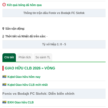
Kết quả bóng đá hôm qua
Thông tin trận đấu Fonix vs Bodajk FC Siofok
Sân vận động:
Thời tiết và Nhiệt độ trên sân:
-
Tỷ số hiệp 1:
0
-
5
Chi tiết
Phân tích
So sánh TL
GIAO HỮU CLB 2026 » VÒNG
Kqbd Giao hữu hôm nay
Kqbd Giao hữu CLB mới nhất
Fonix vs Bodajk FC Siofok: Diễn biến chính
BXH Giao hữu CLB