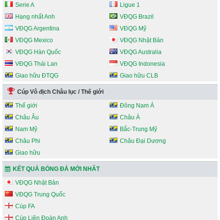
Serie A
Ligue 1
Hạng nhất Anh
VĐQG Brazil
VĐQG Argentina
VĐQG Mỹ
VĐQG Mexico
VĐQG Nhật Bản
VĐQG Hàn Quốc
VĐQG Australia
VĐQG Thái Lan
VĐQG Indonesia
Giao hữu ĐTQG
Giao hữu CLB
Cúp Vô địch Châu lục / Thế giới
Thế giới
Đông Nam Á
Châu Âu
Châu Á
Nam Mỹ
Bắc-Trung Mỹ
Châu Phi
Châu Đại Dương
Giao hữu
KẾT QUẢ BÓNG ĐÁ MỚI NHẤT
VĐQG Nhật Bản
VĐQG Trung Quốc
Cúp FA
Cúp Liên Đoàn Anh