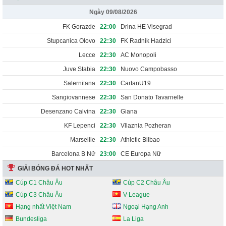
Ngày 09/08/2026
FK Gorazde
22:00
Drina HE Visegrad
Stupcanica Olovo
22:30
FK Radnik Hadzici
Lecce
22:30
AC Monopoli
Juve Stabia
22:30
Nuovo Campobasso
Salernitana
22:30
CartanU19
Sangiovannese
22:30
San Donato Tavarnelle
Desenzano Calvina
22:30
Giana
KF Lepenci
22:30
Vllaznia Pozheran
Marseille
22:30
Athletic Bilbao
Barcelona B Nữ
23:00
CE Europa Nữ
GIẢI BÓNG ĐÁ HOT NHẤT
Cúp C1 Châu Âu
Cúp C2 Châu Âu
Cúp C3 Châu Âu
V-League
Hạng nhất Việt Nam
Ngoại Hạng Anh
Bundesliga
La Liga