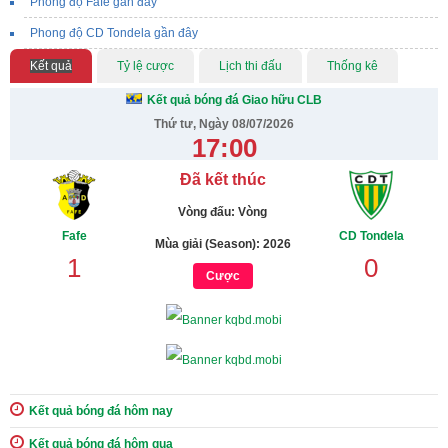
Phong độ Fafe gần đây
Phong độ CD Tondela gần đây
Kết quả
Tỷ lệ cược
Lịch thi đấu
Thống kê
Kết quả bóng đá Giao hữu CLB
Thứ tư, Ngày 08/07/2026
17:00
Đã kết thúc
Vòng đấu: Vòng
Fafe
CD Tondela
Mùa giải (Season): 2026
1
0
Cược
Kết quả bóng đá hôm nay
Kết quả bóng đá hôm qua