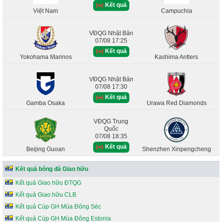
Kết quả
Việt Nam
Campuchia
VĐQG Nhật Bản
07/08 17:25
Kết quả
Yokohama Marinos
Kashima Antlers
VĐQG Nhật Bản
07/08 17:30
Kết quả
Gamba Osaka
Urawa Red Diamonds
VĐQG Trung
Quốc
07/08 18:35
Kết quả
Beijing Guoan
Shenzhen Xinpengcheng
Kết quả bóng đá Giao hữu
Kết quả Giao hữu ĐTQG
Kết quả Giao hữu CLB
Kết quả Cúp GH Mùa Đông Séc
Kết quả Cúp GH Mùa Đông Estonia