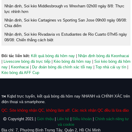
Nhận định, Soi kèo Middlesbrough vs Wrexham 02h00 ngày 8/8: Thực
lực nhỉnh hơn
Nhận định, Soi kèo Cartagines vs Sporting San Jose 09h00 ngày 08/08:
Chia điểm
Nhận định, Soi kèo Rivadavia vs Estudiantes de Rio Cuarto 07h45 ngày
08/08: Chiến thắng cách biệt
Đối tác liên kết:
Kết quả bóng đá hôm nay
|
Nhận định bóng đá Keonhacai
|
Livescore bóng đá trực tiếp
|
Kèo bóng đá hôm nay
|
Soi kèo bóng đá hôm
nay
|
Keonhacai
|
Dự đoán bóng đá chính xác tối nay
|
Top nhà cái uy tín
|
Kèo bóng đá AFF Cup
Kqbd trực tuyến, kết quả bóng đá hôm nay NHANH và CHÍNH XÁC trên
điện thoại và smartphone.
QC: Site không nhận QC, không làm aff. Các nick nhận QC đều là lừa đảo
Copyright 2021 |
Giới thiệu
|
Liên hệ
|
Điều khoản
|
Chính sách riêng tư
và cookie
Địa chỉ: 7, Phường Bình Trưng Tây, Quận 2, Hồ Chí Minh