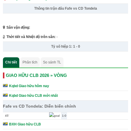
Thông tin trận đấu Fafe vs CD Tondela
Sân vận động:
Thời tiết và Nhiệt độ trên sân:
-
Tỷ số hiệp 1:
1
-
0
Chi tiết
Phân tích
So sánh TL
GIAO HỮU CLB 2026 » VÒNG
Kqbd Giao hữu hôm nay
Kqbd Giao hữu CLB mới nhất
Fafe vs CD Tondela: Diễn biến chính
45'
1-0
BXH Giao hữu CLB