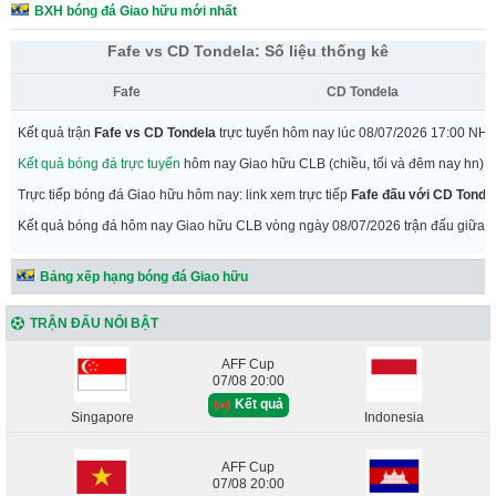
BXH bóng đá Giao hữu mới nhất
Fafe vs CD Tondela: Số liệu thống kê
Fafe
CD Tondela
Kết quả trận
Fafe vs CD Tondela
trực tuyến hôm nay lúc 08/07/2026 17:00 NH
Kết quả bóng đá trực tuyến
hôm nay Giao hữu CLB (chiều, tối và đêm nay hn): 
Trực tiếp bóng đá Giao hữu hôm nay: link xem trực tiếp
Fafe đấu với CD Tonde
Kết quả bóng đá hôm nay Giao hữu CLB vòng ngày 08/07/2026 trận đấu giữa Faf
Bảng xếp hạng bóng đá Giao hữu
TRẬN ĐẤU NỔI BẬT
AFF Cup
07/08 20:00
Kết quả
Singapore
Indonesia
AFF Cup
07/08 20:00