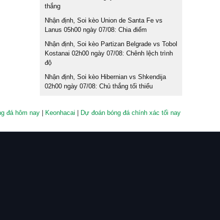
thắng
Nhận định, Soi kèo Union de Santa Fe vs
Lanus 05h00 ngày 07/08: Chia điểm
Nhận định, Soi kèo Partizan Belgrade vs Tobol
Kostanai 02h00 ngày 07/08: Chênh lệch trình
độ
Nhận định, Soi kèo Hibernian vs Shkendija
02h00 ngày 07/08: Chủ thắng tối thiểu
ng đá hôm nay
|
Keonhacai
|
Dự đoán bóng đá chính xác tối nay