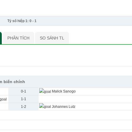
Tỷ số hiệp 1:
0
-
1
PHÂN TÍCH
SO SÁNH TL
n biến chính
Malick Sanogo
0-1
1-1
Johannes Lutz
1-2