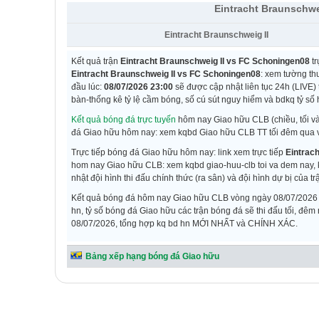
Eintracht Braunschwe
Eintracht Braunschweig II
Kết quả trận
Eintracht Braunschweig II vs FC Schoningen08
tr
Eintracht Braunschweig II vs FC Schoningen08
: xem tường th
đầu lúc:
08/07/2026 23:00
sẽ được cập nhật liên tục 24h (LIVE) t
bàn-thống kê tỷ lệ cầm bóng, số cú sút nguy hiểm và bdkq tỷ số hiệ
Kết quả bóng đá trực tuyến
hôm nay Giao hữu CLB (chiều, tối v
đá Giao hữu hôm nay: xem kqbd Giao hữu CLB TT tối đêm qua v
Trực tiếp bóng đá Giao hữu hôm nay: link xem trực tiếp
Eintrac
hom nay Giao hữu CLB: xem kqbd giao-huu-clb toi va dem nay,
nhật đội hình thi đấu chính thức (ra sân) và đội hình dự bị của t
Kết quả bóng đá hôm nay Giao hữu CLB vòng ngày 08/07/2026 tr
hn, tỷ số bóng đá Giao hữu các trận bóng đá sẽ thi đấu tối, đê
08/07/2026, tổng hợp kq bd hn MỚI NHẤT và CHÍNH XÁC.
Bảng xếp hạng bóng đá Giao hữu