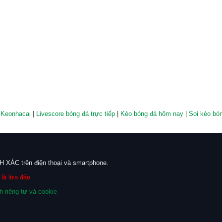
 Keonhacai
|
Livescore bóng đá trực tiếp
|
Kèo bóng đá hôm nay
|
Soi kèo bó
 XÁC trên điện thoại và smartphone.
là lừa đảo
h riêng tư và cookie