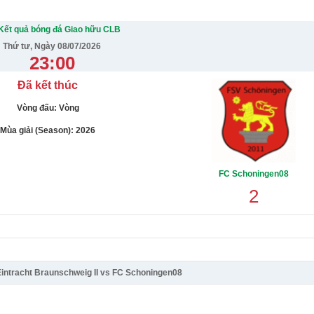
Kết quả bóng đá Giao hữu CLB
Thứ tư, Ngày 08/07/2026
23:00
Đã kết thúc
Vòng đấu: Vòng
Mùa giải (Season): 2026
FC Schoningen08
2
 Eintracht Braunschweig II vs FC Schoningen08