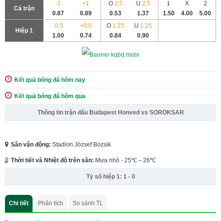
-
1
+
1
O
2.5
U
2.5
1
X
2
Cả trận
0.87
0.89
0.53
1.37
1.50
4.00
5.00
-
0.5
+
0.5
O
1.25
U
1.25
Hiệp 1
1.00
0.74
0.84
0.90
Kết quả bóng đá hôm nay
Kết quả bóng đá hôm qua
Thông tin trận đấu Budapest Honved vs SOROKSAR
Sân vận động:
Stadion József Bozsik
Thời tiết và Nhiệt độ trên sân:
Mưa nhỏ - 25℃～26℃
Tỷ số hiệp 1:
1
-
0
Chi tiết
Phân tích
So sánh TL