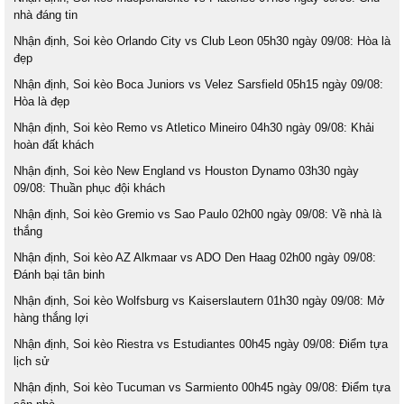
nhà đáng tin
Nhận định, Soi kèo Orlando City vs Club Leon 05h30 ngày 09/08: Hòa là
đẹp
Nhận định, Soi kèo Boca Juniors vs Velez Sarsfield 05h15 ngày 09/08:
Hòa là đẹp
Nhận định, Soi kèo Remo vs Atletico Mineiro 04h30 ngày 09/08: Khải
hoàn đất khách
Nhận định, Soi kèo New England vs Houston Dynamo 03h30 ngày
09/08: Thuần phục đội khách
Nhận định, Soi kèo Gremio vs Sao Paulo 02h00 ngày 09/08: Về nhà là
thắng
Nhận định, Soi kèo AZ Alkmaar vs ADO Den Haag 02h00 ngày 09/08:
Đánh bại tân binh
Nhận định, Soi kèo Wolfsburg vs Kaiserslautern 01h30 ngày 09/08: Mở
hàng thắng lợi
Nhận định, Soi kèo Riestra vs Estudiantes 00h45 ngày 09/08: Điểm tựa
lịch sử
Nhận định, Soi kèo Tucuman vs Sarmiento 00h45 ngày 09/08: Điểm tựa