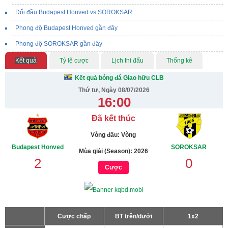
Đối đầu Budapest Honved vs SOROKSAR
Phong độ Budapest Honved gần đây
Phong độ SOROKSAR gần đây
Kết quả
Tỷ lệ cược
Lịch thi đấu
Thống kê
Kết quả bóng đá Giao hữu CLB
Thứ tư, Ngày 08/07/2026
16:00
Đã kết thúc
Vòng đấu: Vòng
Budapest Honved
SOROKSAR
Mùa giải (Season): 2026
2
0
Cược
Cược chấp
BT trên/dưới
1x2