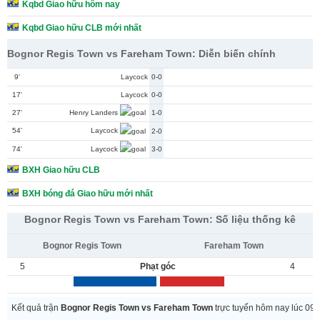
Kqbd Giao hữu hôm nay
Kqbd Giao hữu CLB mới nhất
Bognor Regis Town vs Fareham Town: Diễn biến chính
9'
Laycock
0-0
17'
Laycock
0-0
27'
Henry Landers
1-0
54'
Laycock
2-0
74'
Laycock
3-0
BXH Giao hữu CLB
BXH bóng đá Giao hữu mới nhất
Bognor Regis Town vs Fareham Town: Số liệu thống kê
Bognor Regis Town
Fareham Town
5
Phạt góc
4
Kết quả trận
Bognor Regis Town vs Fareham Town
trực tuyến hôm nay lúc 09