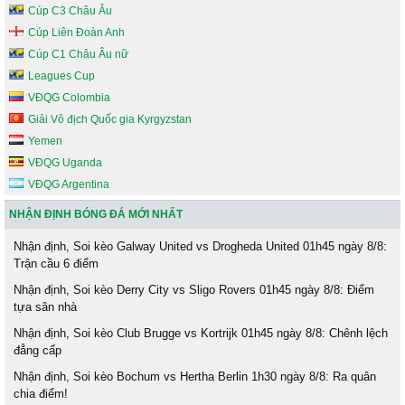
Cúp C3 Châu Âu
Cúp Liên Đoàn Anh
Cúp C1 Châu Âu nữ
Leagues Cup
VĐQG Colombia
Giải Vô địch Quốc gia Kyrgyzstan
Yemen
VĐQG Uganda
VĐQG Argentina
NHẬN ĐỊNH BÓNG ĐÁ MỚI NHẤT
Nhận định, Soi kèo Galway United vs Drogheda United 01h45 ngày 8/8:
Trận cầu 6 điểm
Nhận định, Soi kèo Derry City vs Sligo Rovers 01h45 ngày 8/8: Điểm
tựa sân nhà
Nhận định, Soi kèo Club Brugge vs Kortrijk 01h45 ngày 8/8: Chênh lệch
đẳng cấp
Nhận định, Soi kèo Bochum vs Hertha Berlin 1h30 ngày 8/8: Ra quân
chia điểm!