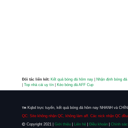
Đối tác liên kết:
Kết quả bóng đá hôm nay
|
Nhận định bóng đá
|
Top nhà cái uy tín
|
Kèo bóng đá AFF Cup
Kqbd trực tuyến, kết quả bóng đá hôm nay NHANH và CHÍNH
QC: Site không nhận QC, không làm aff. Các nick nhận QC đều 
Copyright 2021 |
Giới thiệu
|
Liên hệ
|
Điều khoản
|
Chính sác