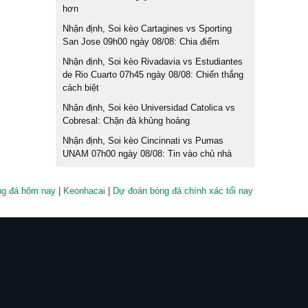
hơn
Nhận định, Soi kèo Cartagines vs Sporting
San Jose 09h00 ngày 08/08: Chia điểm
Nhận định, Soi kèo Rivadavia vs Estudiantes
de Rio Cuarto 07h45 ngày 08/08: Chiến thắng
cách biệt
Nhận định, Soi kèo Universidad Catolica vs
Cobresal: Chặn đà khủng hoảng
Nhận định, Soi kèo Cincinnati vs Pumas
UNAM 07h00 ngày 08/08: Tin vào chủ nhà
ng đá hôm nay
|
Keonhacai
|
Dự đoán bóng đá chính xác tối nay