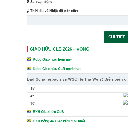
Sân vận động:
Thời tiết và Nhiệt độ trên sân:
-
CHI TIẾT
GIAO HỮU CLB 2026 » VÒNG
Kqbd Giao hữu hôm nay
Kqbd Giao hữu CLB mới nhất
Bad Schallerbach vs WSC Hertha Wels: Diễn biến c
45'
45'
90'
BXH Giao hữu CLB
BXH bóng đá Giao hữu mới nhất