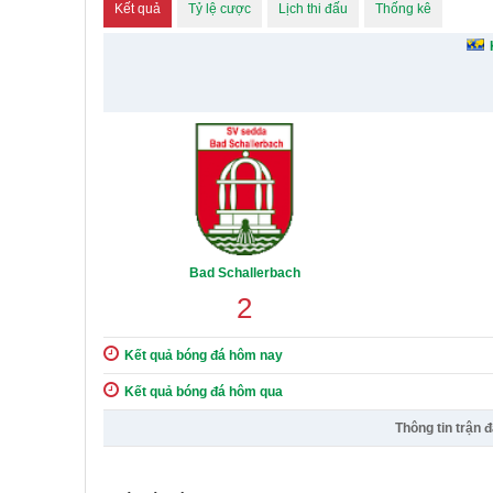
Kết quả
Tỷ lệ cược
Lịch thi đấu
Thống kê
Bad Schallerbach
2
Kết quả bóng đá hôm nay
Kết quả bóng đá hôm qua
Thông tin trận