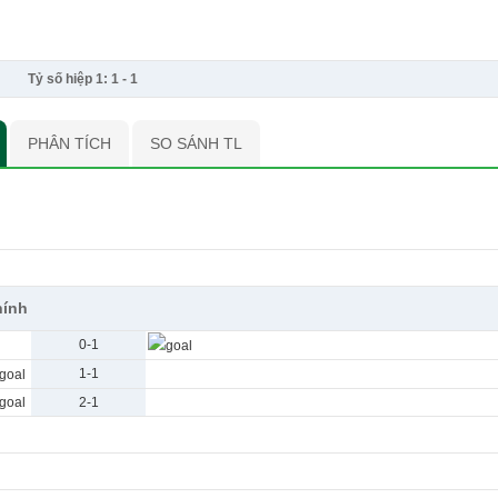
Tỷ số hiệp 1:
1
-
1
PHÂN TÍCH
SO SÁNH TL
hính
0-1
1-1
2-1