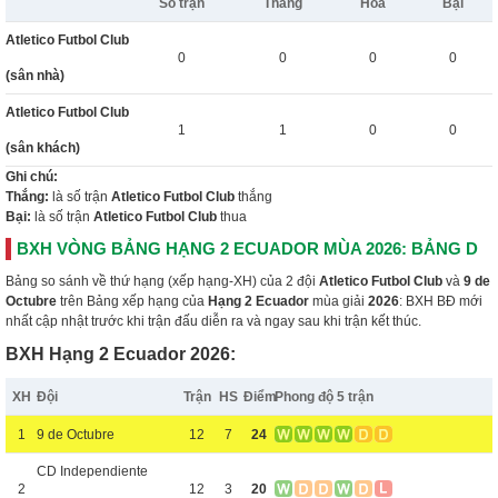
Số trận
Thắng
Hòa
Bại
Atletico Futbol Club
0
0
0
0
(sân nhà)
Atletico Futbol Club
1
1
0
0
(sân khách)
Ghi chú:
Thắng:
là số trận
Atletico Futbol Club
thắng
Bại:
là số trận
Atletico Futbol Club
thua
BXH VÒNG BẢNG HẠNG 2 ECUADOR MÙA 2026: BẢNG D
Bảng so sánh về thứ hạng (xếp hạng-XH) của 2 đội
Atletico Futbol Club
và
9 de
Octubre
trên Bảng xếp hạng của
Hạng 2 Ecuador
mùa giải
2026
: BXH BĐ mới
nhất cập nhật trước khi trận đấu diễn ra và ngay sau khi trận kết thúc.
BXH Hạng 2 Ecuador 2026:
XH
Đội
Trận
HS
Điểm
Phong độ 5 trận
1
9 de Octubre
12
7
24
CD Independiente
2
12
3
20