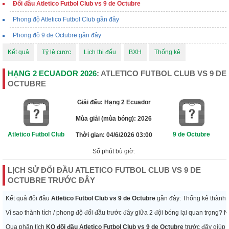
Đối đầu Atletico Futbol Club vs 9 de Octubre
Phong độ Atletico Futbol Club gần đây
Phong độ 9 de Octubre gần đây
Kết quả
Tỷ lệ cược
Lịch thi đấu
BXH
Thống kê
HẠNG 2 ECUADOR 2026
: ATLETICO FUTBOL CLUB VS 9 DE
OCTUBRE
Giải đấu: Hạng 2 Ecuador
Mùa giải (mùa bóng): 2026
Atletico Futbol Club
9 de Octubre
Thời gian: 04/6/2026 03:00
Số phút bù giờ:
LỊCH SỬ ĐỐI ĐẦU ATLETICO FUTBOL CLUB VS 9 DE
OCTUBRE TRƯỚC ĐÂY
Kết quả đối đầu
Atletico Futbol Club vs 9 de Octubre
gần đây: Thống kê thành t
Vì sao thành tích / phong độ đối đầu trước đây giữa 2 đội bóng lại quan trọng?
Qua phân tích
KQ đối đầu Atletico Futbol Club vs 9 de Octubre
trước đây giúp