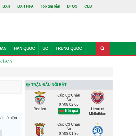
BXH
BXH FIFA
Top ghi bàn
ĐTQG
CLB
BẢN
HÀN QUỐC
ÚC
TRUNG QUỐC
 đá Anh
TRẬN ĐẤU NỔI BẬT
Cúp C2 Châu
Âu
07/08 02:00
Benfica
Heart of
Kết quả
Midlothian
ẽ thể hiện
Cúp C3 Châu
Âu
07/08 01:30