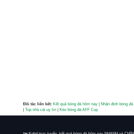
Đối tác liên kết:
Kết quả bóng đá hôm nay
|
Nhận định bóng đá
|
Top nhà cái uy tín
|
Kèo bóng đá AFF Cup
Kqbd trực tuyến, kết quả bóng đá hôm nay NHANH và CHÍNH