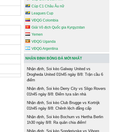
Cúp C1 Châu Âu nữ
Leagues Cup
VĐQG Colombia
Giải Vô địch Quốc gia Kyrgyzstan
Yemen
VĐQG Uganda
VĐQG Argentina
NHẬN ĐỊNH BÓNG ĐÁ MỚI NHẤT
Nhận định, Soi kèo Galway United vs
Drogheda United 01h45 ngày 8/8: Trận cầu 6
điểm
Nhận định, Soi kèo Derry City vs Sligo Rovers
01h45 ngày 8/8: Điểm tựa sân nhà
Nhận định, Soi kèo Club Brugge vs Kortrijk
01h45 ngày 8/8: Chênh lệch đẳng cấp
Nhận định, Soi kèo Bochum vs Hertha Berlin
1h30 ngày 8/8: Ra quân chia điểm!
Nhận định, Soi kèo Sonderjyske vs Viborg