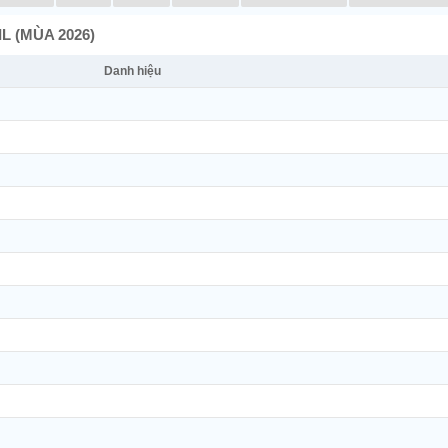
L (MÙA 2026)
Danh hiệu