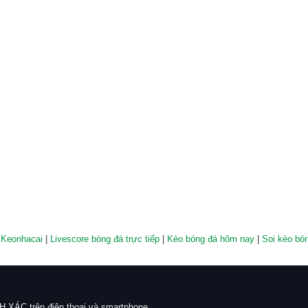
 Keonhacai
|
Livescore bóng đá trực tiếp
|
Kèo bóng đá hôm nay
|
Soi kèo bó
 XÁC trên điện thoại và smartphone.