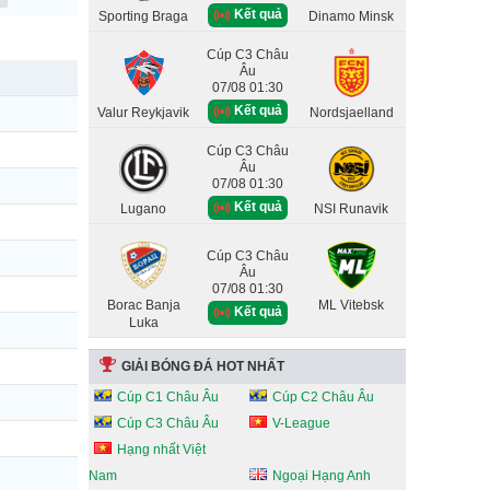
Kết quả
Sporting Braga
Dinamo Minsk
Cúp C3 Châu
Âu
07/08 01:30
Kết quả
Valur Reykjavik
Nordsjaelland
Cúp C3 Châu
Âu
07/08 01:30
Kết quả
Lugano
NSI Runavik
Cúp C3 Châu
Âu
07/08 01:30
Borac Banja
ML Vitebsk
Kết quả
Luka
GIẢI BÓNG ĐÁ HOT NHẤT
Cúp C1 Châu Âu
Cúp C2 Châu Âu
Cúp C3 Châu Âu
V-League
Hạng nhất Việt
Nam
Ngoại Hạng Anh