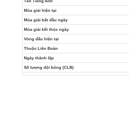
Tên Tiếng Anh
Mùa giải hiện tại
Mùa giải bắt đầu ngày
Mùa giải kết thúc ngày
Vòng đấu hiện tại
Thuộc Liên Đoàn
Ngày thành lập
Số lượng đội bóng (CLB)