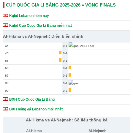
CÚP QUỐC GIA LI BĂNG 2025-2026 » VÒNG FINALS
Kqbd Lebanon hôm nay
Kqbd Cúp Quốc Gia Li Băng mới nhất
Al-Hikma vs Al-Nejmeh: Diễn biến chính
45'
Ali El Fadl
0-1
45'
0-1
65'
0-1
68'
0-1
87'
0-1
90'
0-2
90'
0-2
BXH Cúp Quốc Gia Li Băng
BXH bóng đá Lebanon mới nhất
Al-Hikma vs Al-Nejmeh: Số liệu thống kê
Al-Hikma
Al-Nejmeh