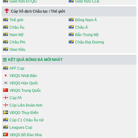
Giao hữu ĐTQG
Giao hữu CLB
Cúp Vô địch Châu lục / Thế giới
Thế giới
Đông Nam Á
Châu Âu
Châu Á
Nam Mỹ
Bắc-Trung Mỹ
Châu Phi
Châu Đại Dương
Giao hữu
KẾT QUẢ BÓNG ĐÁ MỚI NHẤT
AFF Cup
VĐQG Nhật Bản
VĐQG Hàn Quốc
VĐQG Trung Quốc
Cúp FA
Cúp Liên Đoàn Anh
VĐQG Thụy Điển
Cúp C1 Châu Âu nữ
Leagues Cup
VĐQG Bồ Đào Nha