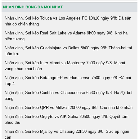
NHẬN ĐỊNH BÓNG ĐÁ MỚI NHẤT
Nhận định, Soi kèo Toluca vs Los Angeles FC 10h10 ngày 9/8: Đá sân
nhà có chiến thắng
Nhận định, Soi kèo Real Salt Lake vs Atlante 9h00 ngày 9/8: Khó hạ
hiện tượng
Nhận định, Soi kèo Guadalajara vs Dallas 8h00 ngày 9/8: Thành-bại tại
luân lưu
Nhận định, Soi kèo Inter Miami vs Monterrey 7h00 ngày 9/8: Miami
vang khúc khải hoàn
Nhận định, Soi kèo Botafogo FR vs Fluminense 7h00 ngày 9/8: Đả bại
Top 4
Nhận định, Soi kèo Coritiba vs Chapecoense 6h30 ngày 9/8: Hạ đội bét
bảng
Nhận định, Soi kèo QPR vs Millwall 20h00 ngày 8/8: Chủ nhà khó nhằn
Nhận định, Soi kèo Orgryte vs AIK Solna 20h00 ngày 8/8: Quyết tâm
phục thù
Nhận định, Soi kèo Mjallby vs Elfsborg 22h30 ngày 8/8: Sức ép ngàn
cân