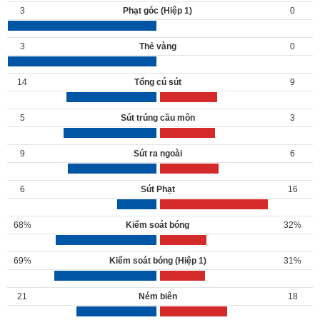
3
Phạt góc (Hiệp 1)
0
3
Thẻ vàng
0
14
Tổng cú sút
9
5
Sút trúng cầu môn
3
9
Sút ra ngoài
6
6
Sút Phạt
16
68%
Kiểm soát bóng
32%
69%
Kiểm soát bóng (Hiệp 1)
31%
21
Ném biên
18