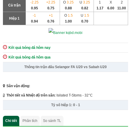
-
2.25
+
2.25
O
3.25
U
3.25
1
X
2
Cả trận
0.95
0.75
0.88
0.82
1.17
6.00
11.00
-
1
+
1
O
1.5
U
1.5
Hiệp 1
0.94
0.76
1.00
0.70
Kết quả bóng đá hôm nay
Kết quả bóng đá hôm qua
Thông tin trận đấu Selangor FA U20 vs Sabah U20
Sân vận động:
Thời tiết và Nhiệt độ trên sân:
Isilated T-Stoms - 32°C
Tỷ số hiệp 1:
0
-
1
Chi tiết
Phân tích
So sánh TL