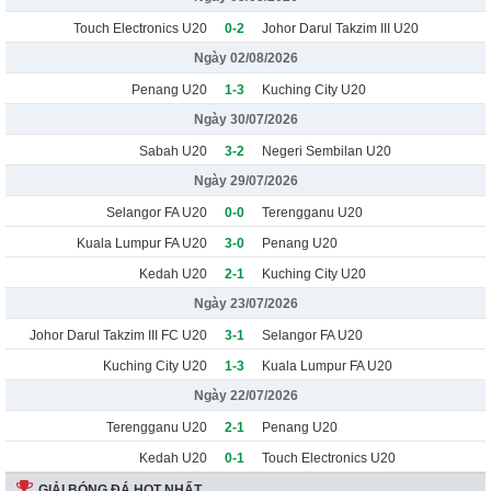
Touch Electronics U20
0-2
Johor Darul Takzim III U20
Ngày 02/08/2026
Penang U20
1-3
Kuching City U20
Ngày 30/07/2026
Sabah U20
3-2
Negeri Sembilan U20
Ngày 29/07/2026
Selangor FA U20
0-0
Terengganu U20
Kuala Lumpur FA U20
3-0
Penang U20
Kedah U20
2-1
Kuching City U20
Ngày 23/07/2026
Johor Darul Takzim III FC U20
3-1
Selangor FA U20
Kuching City U20
1-3
Kuala Lumpur FA U20
Ngày 22/07/2026
Terengganu U20
2-1
Penang U20
Kedah U20
0-1
Touch Electronics U20
GIẢI BÓNG ĐÁ HOT NHẤT