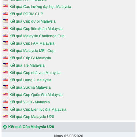
Kết quả Các trường đại học Malaysia
Kết quả PDRM CUP
Kết quả Cúp dự bị Malaysia
Kết quả Cúp liên đoàn Malaysia
Kết quả Malaysia Challenge Cup
Kết quả Cup FAM Malaysia
Kết quả Malaysia MFL Cup
Kết quả Cúp FA Malaysia
Kết quả Trẻ Malaysia
Kết quả Cúp nhà vua Malaysia
Kết quả Hạng 2 Malaysia
Kết quả Sukma Malaysia
Kết quả Cup Quốc Gia Malaysia
Kết quả VĐQG Malaysia
Kết quả Cúp Liên lục địa Malaysia
Kết quả Cúp Malaysia U20
Kết quả Cúp Malaysia U20
Ngày 05/08/2026