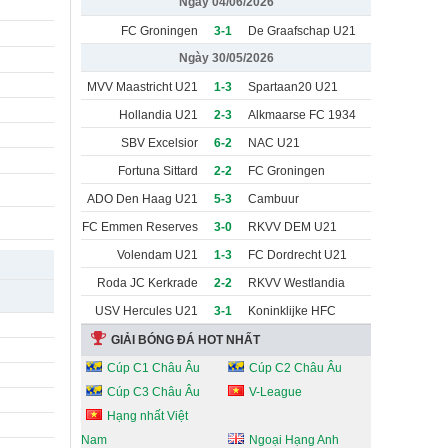
Ngày 04/06/2026
FC Groningen
3-1
De Graafschap U21
Reserves
Ngày 30/05/2026
MVV Maastricht U21
1-3
Spartaan20 U21
Hollandia U21
2-3
Alkmaarse FC 1934
U21
SBV Excelsior
6-2
NAC U21
Reserve
Fortuna Sittard
2-2
FC Groningen
Reserve
Reserves
ADO Den Haag U21
5-3
Cambuur
Leeuwarden U21
FC Emmen Reserves
3-0
RKVV DEM U21
Volendam U21
1-3
FC Dordrecht U21
Roda JC Kerkrade
2-2
RKVV Westlandia
Reserve
U21
USV Hercules U21
3-1
Koninklijke HFC
Haarlem U21
GIẢI BÓNG ĐÁ HOT NHẤT
Cúp C1 Châu Âu
Cúp C2 Châu Âu
Cúp C3 Châu Âu
V-League
Hạng nhất Việt
Nam
Ngoại Hạng Anh