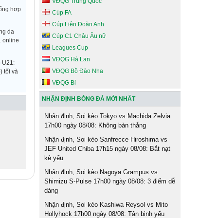
VĐQG Trung Quốc
Tổng hợp
Cúp FA
Cúp Liên Đoàn Anh
ong da
Cúp C1 Châu Âu nữ
 online
Leagues Cup
VĐQG Hà Lan
p U21:
VĐQG Bồ Đào Nha
 tối và
VĐQG Bỉ
NHẬN ĐỊNH BÓNG ĐÁ MỚI NHẤT
Nhận định, Soi kèo Tokyo vs Machida Zelvia
17h00 ngày 08/08: Không bàn thắng
Nhận định, Soi kèo Sanfrecce Hiroshima vs
JEF United Chiba 17h15 ngày 08/08: Bắt nạt
kẻ yếu
Nhận định, Soi kèo Nagoya Grampus vs
Shimizu S-Pulse 17h00 ngày 08/08: 3 điểm dễ
dàng
Nhận định, Soi kèo Kashiwa Reysol vs Mito
Hollyhock 17h00 ngày 08/08: Tân binh yếu