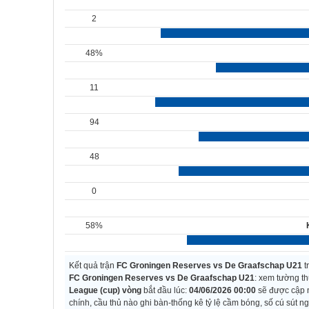
2
48%
11
94
48
0
58%
Kết quả trận
FC Groningen Reserves vs De Graafschap U21
t
FC Groningen Reserves vs De Graafschap U21
: xem tường th
League (cup) vòng
bắt đầu lúc:
04/06/2026 00:00
sẽ được cập nh
chính, cầu thủ nào ghi bàn-thống kê tỷ lệ cầm bóng, số cú sút nguy