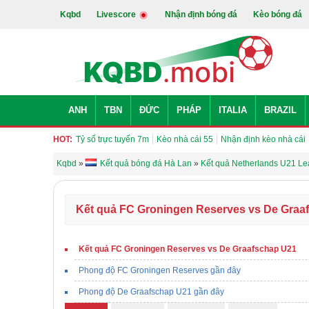
Kqbd
Livescore
Nhận định bóng đá
Kèo bóng đá
ANH
TBN
ĐỨC
PHÁP
ITALIA
BRAZIL
HOT:
Tỷ số trực tuyến 7m
Kèo nhà cái 55
Nhận định kèo nhà cái
Kqbd
»
Kết quả bóng đá Hà Lan
»
Kết quả Netherlands U21 Le
Kết quả FC Groningen Reserves vs De Graaf
Kết quả FC Groningen Reserves vs De Graafschap U21
Phong độ FC Groningen Reserves gần đây
Phong độ De Graafschap U21 gần đây