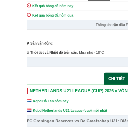
Kết quả bóng đá hôm nay
Kết quả bóng đá hôm qua
Thông tin trận đấu
Sân vận động:
Thời tiết và Nhiệt độ trên sân:
Mưa nhỏ - 18°C
CHI TIẾT
NETHERLANDS U21 LEAGUE (CUP) 2026 » VÒ
Kqbd Hà Lan hôm nay
Kqbd Netherlands U21 League (cup) mới nhất
FC Groningen Reserves vs De Graafschap U21: Diễn