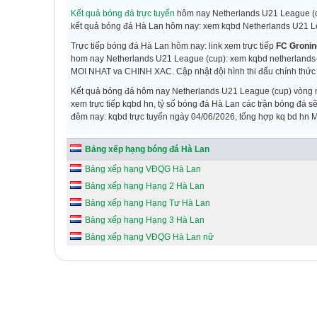
Kết quả bóng đá trực tuyến
hôm nay Netherlands U21 League (cu
kết quả bóng đá Hà Lan hôm nay: xem kqbd Netherlands U21 Le
Trực tiếp bóng đá Hà Lan hôm nay: link xem trực tiếp
FC Gronin
hom nay Netherlands U21 League (cup): xem kqbd netherlands-
MOI NHAT va CHINH XAC. Cập nhật đội hình thi đấu chính thức (ra
Kết quả bóng đá hôm nay Netherlands U21 League (cup) vòng 
xem trực tiếp kqbd hn, tỷ số bóng đá Hà Lan các trận bóng đá s
đêm nay: kqbd trực tuyến ngày 04/06/2026, tổng hợp kq bd h
Bảng xếp hạng bóng đá Hà Lan
Bảng xếp hạng VĐQG Hà Lan
Bảng xếp hạng Hạng 2 Hà Lan
Bảng xếp hạng Hạng Tư Hà Lan
Bảng xếp hạng Hạng 3 Hà Lan
Bảng xếp hạng VĐQG Hà Lan nữ