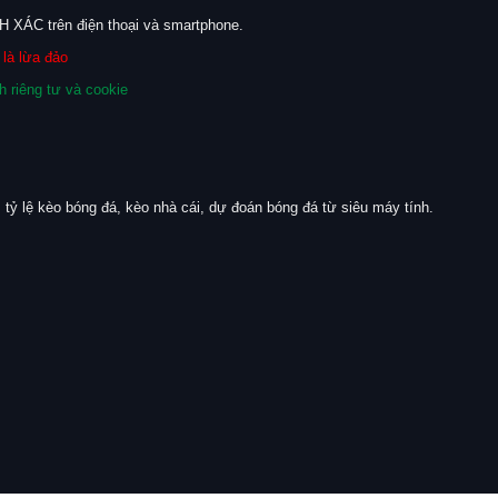
 XÁC trên điện thoại và smartphone.
là lừa đảo
h riêng tư và cookie
 tỷ lệ kèo bóng đá, kèo nhà cái, dự đoán bóng đá từ siêu máy tính.