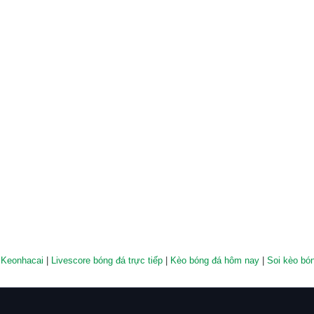
 Keonhacai
|
Livescore bóng đá trực tiếp
|
Kèo bóng đá hôm nay
|
Soi kèo bó