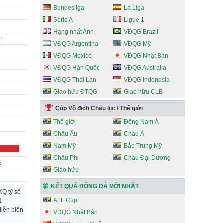
Bundesliga
La Liga
Serie A
Ligue 1
Hạng nhất Anh
VĐQG Brazil
%
VĐQG Argentina
VĐQG Mỹ
VĐQG Mexico
VĐQG Nhật Bản
VĐQG Hàn Quốc
VĐQG Australia
VĐQG Thái Lan
VĐQG Indonesia
Giao hữu ĐTQG
Giao hữu CLB
Cúp Vô địch Châu lục / Thế giới
Thế giới
Đông Nam Á
Châu Âu
Châu Á
Nam Mỹ
Bắc-Trung Mỹ
Châu Phi
Châu Đại Dương
%
Giao hữu
KẾT QUẢ BÓNG ĐÁ MỚI NHẤT
KQ tỷ số
AFF Cup
1
diễn biến
VĐQG Nhật Bản