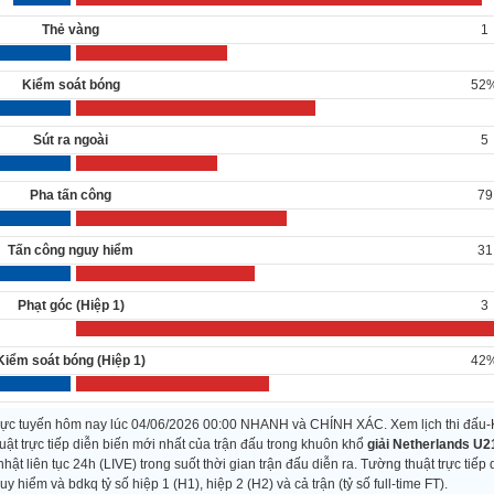
Thẻ vàng
1
Kiểm soát bóng
52
Sút ra ngoài
5
Pha tấn công
79
Tấn công nguy hiểm
31
Phạt góc (Hiệp 1)
3
Kiểm soát bóng (Hiệp 1)
42
rực tuyến hôm nay lúc 04/06/2026 00:00 NHANH và CHÍNH XÁC. Xem lịch thi đấu-
uật trực tiếp diễn biến mới nhất của trận đấu trong khuôn khổ
giải Netherlands U2
ật liên tục 24h (LIVE) trong suốt thời gian trận đấu diễn ra. Tường thuật trực tiếp 
 hiểm và bdkq tỷ số hiệp 1 (H1), hiệp 2 (H2) và cả trận (tỷ số full-time FT).