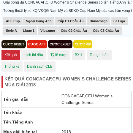
Giải bóng đá CONCACAF,CFU Women's Challenge Series có tên Tiếng Anh là CO
Tường thuật tỷ số KQ VĐQG Nam Mỹ và BĐKQ Cúp Nam Mỹ của các trận vòng tứ kết
AFF Cup
Ngoại Hạng Anh
Cúp C1 Châu Âu
Bundesliga
La Liga
Serie A
Ligue 1
V-League
Cúp C2 Châu Âu
Cúp C3 Châu Âu
CƯỢC 8XBET
CƯỢC AFF
CƯỢC 8XBET
CƯỢC VIP
Kết quả
Lịch thi đấu
Tỷ lệ cược
BXH
Top ghi bàn
Thống kê
Danh sách CLB
KẾT QUẢ CONCACAF,CFU WOMEN'S CHALLENGE SERIES
MÙA GIẢI 2018
CONCACAF,CFU Women's
Tên giải đấu
Challenge Series
Tên khác
Tên Tiếng Anh
Mùa giải hiện tại
2018