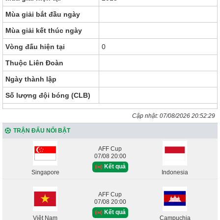
Mùa giải bắt đầu ngày
Mùa giải kết thúc ngày
Vòng đấu hiện tại
0
Thuộc Liên Đoàn
Ngày thành lập
Số lượng đội bóng (CLB)
Cập nhật:
07/08/2026 20:52:29
TRẬN ĐẤU NỔI BẬT
AFF Cup
07/08 20:00
Kết quả
Singapore
Indonesia
AFF Cup
07/08 20:00
Kết quả
Việt Nam
Campuchia