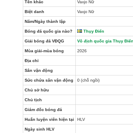
Tên khác
Vaxjo Nữ
Biệt danh
Vaxjo Nữ
Năm/Ngày thành lập
Bóng đá quốc gia nào?
Thụy Điển
Giải bóng đá VĐQG
Vô địch quốc gia Thụy Điể
Mùa giải-mùa bóng
2026
Địa chỉ
Sân vận động
Sức chứa sân vận động
0 (chỗ ngồi)
Chủ sở hữu
Chủ tịch
Giám đốc bóng đá
Huấn luyện viên hiện tại
HLV
Ngày sinh HLV