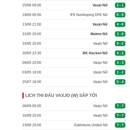
25/06 00:00
Vaxjo Nữ
2
-
1
19/06 00:00
IFK Norrkoping DFK Nữ
0
-
0
13/06 21:00
Vaxjo Nữ
4
-
0
31/05 20:00
Malmo Nữ
3
-
0
24/05 20:00
Vaxjo Nữ
0
-
2
20/05 23:30
BK Hacken Nữ
4
-
2
09/05 20:00
Vaxjo Nữ
3
-
3
03/05 18:00
Vaxjo Nữ
1
-
2
25/07 18:00
Vaxjo Nữ
0
-
4
LỊCH THI ĐẤU VAXJO (W) SẮP TỚI
08/08 00:00
Vaxjo Nữ
?
-
?
16/08 20:00
Vaxjo Nữ
?
-
?
23/08 20:00
Eskilstuna United Nữ
?
-
?