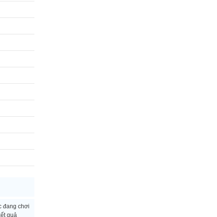
c đang chơi
kết quả