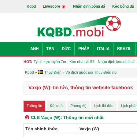
Kqbd
Livescore
Nhận định bóng đá
Kèo bóng đá
ANH
TBN
ĐỨC
PHÁP
ITALIA
BRAZIL
HOT:
Tỷ số trực tuyến 7m
Kèo nhà cái 55
Nhận định kèo nhà cái
Kqbd
»
Thụy Điển
»
Vô địch quốc gia Thụy Điển nữ
Vaxjo (W): tin tức, thông tin website facebook
Thông tin
Kết quả
Phong độ
Lịch thi đấu
Lịch phát
CLB Vaxjo (W): Thông tin mới nhất
Tên chính thức
Vaxjo (W)