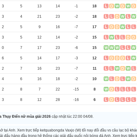
3
5
13
14
-1
18
3
4
21
23
-2
18
2
5
9
16
-7
17
3
5
12
14
-2
15
0
7
17
23
-6
15
6
5
14
17
-3
12
2
7
16
23
-7
11
4
6
16
18
-2
10
2
8
7
22
-15
8
3
8
12
28
-16
6
a Thụy Điển nữ mùa giải 2026
cập nhật lúc 22:00 04/08.
ở tại Anh. Xem trực tiếp ketquabongda Vaxjo (W) tối nay đối đầu vs câu lạc bộ khá
ải đấu hàng đầu trong hệ thống các giải đấu quốc nội bóng đá Anh. Xem trực tiếp 