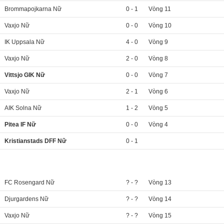
Brommapojkarna Nữ
0
-
1
Vòng 11
Vaxjo Nữ
0
-
0
Vòng 10
IK Uppsala Nữ
4
-
0
Vòng 9
Vaxjo Nữ
2
-
0
Vòng 8
Vittsjo GIK Nữ
0
-
0
Vòng 7
Vaxjo Nữ
2
-
1
Vòng 6
AIK Solna Nữ
1
-
2
Vòng 5
Pitea IF Nữ
0
-
0
Vòng 4
Kristianstads DFF Nữ
0
-
1
FC Rosengard Nữ
?
-
?
Vòng 13
Djurgardens Nữ
?
-
?
Vòng 14
Vaxjo Nữ
?
-
?
Vòng 15