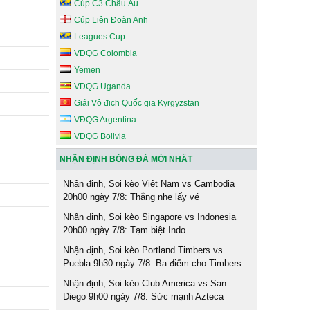
Cúp C3 Châu Âu
Cúp Liên Đoàn Anh
Leagues Cup
VĐQG Colombia
Yemen
VĐQG Uganda
Giải Vô địch Quốc gia Kyrgyzstan
VĐQG Argentina
VĐQG Bolivia
NHẬN ĐỊNH BÓNG ĐÁ MỚI NHẤT
Nhận định, Soi kèo Việt Nam vs Cambodia
20h00 ngày 7/8: Thắng nhẹ lấy vé
Nhận định, Soi kèo Singapore vs Indonesia
20h00 ngày 7/8: Tạm biệt Indo
Nhận định, Soi kèo Portland Timbers vs
Puebla 9h30 ngày 7/8: Ba điểm cho Timbers
Nhận định, Soi kèo Club America vs San
Diego 9h00 ngày 7/8: Sức mạnh Azteca