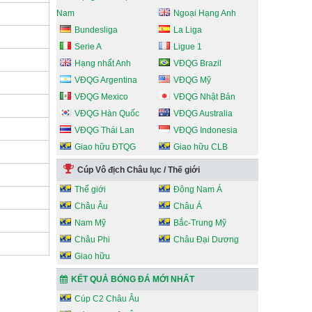
Nam
Ngoại Hạng Anh
Bundesliga
La Liga
Serie A
Ligue 1
Hạng nhất Anh
VĐQG Brazil
VĐQG Argentina
VĐQG Mỹ
VĐQG Mexico
VĐQG Nhật Bản
VĐQG Hàn Quốc
VĐQG Australia
VĐQG Thái Lan
VĐQG Indonesia
Giao hữu ĐTQG
Giao hữu CLB
Cúp Vô địch Châu lục / Thế giới
Thế giới
Đông Nam Á
Châu Âu
Châu Á
Nam Mỹ
Bắc-Trung Mỹ
Châu Phi
Châu Đại Dương
Giao hữu
KẾT QUẢ BÓNG ĐÁ MỚI NHẤT
Cúp C2 Châu Âu