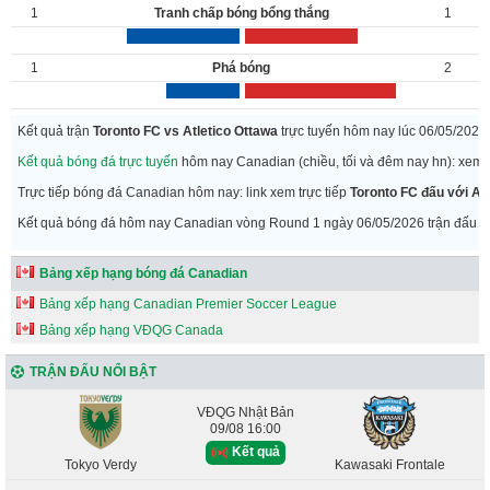
1
Tranh chấp bóng bổng thắng
1
1
Phá bóng
2
Kết quả trận
Toronto FC vs Atletico Ottawa
trực tuyến hôm nay lúc 06/05/202
Kết quả bóng đá trực tuyến
hôm nay Canadian (chiều, tối và đêm nay hn): xem 
Trực tiếp bóng đá Canadian hôm nay: link xem trực tiếp
Toronto FC đấu với At
Kết quả bóng đá hôm nay Canadian vòng Round 1 ngày 06/05/2026 trận đấu giữa
Bảng xếp hạng bóng đá Canadian
Bảng xếp hạng Canadian Premier Soccer League
Bảng xếp hạng VĐQG Canada
TRẬN ĐẤU NỔI BẬT
VĐQG Nhật Bản
09/08 16:00
Kết quả
Tokyo Verdy
Kawasaki Frontale