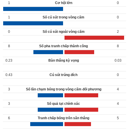
1
Cơ hội lớn
0
1
Số cú sút trong vòng cấm
0
0
Số cú sút ngoài vòng cấm
2
8
Số pha tranh chấp thành công
8
0.23
Bàn thắng kỳ vọng
0.03
0.43
Cú sút trúng đích
0
3
Số lần chạm bóng trong vòng cấm đối phương
4
3
Số quả tạt chính xác
4
6
Tranh chấp bóng trên sân thắng
5