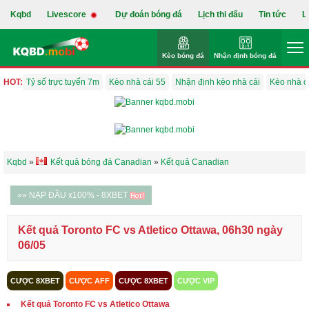
Kqbd
Livescore
Dự đoán bóng đá
Lịch thi đấu
Tin tức
L
Kèo bóng đá
Nhận định bóng đá
HOT:
Tỷ số trực tuyến 7m
Kèo nhà cái 55
Nhận định kèo nhà cái
Kèo nhà c
Kqbd
»
Kết quả bóng đá Canadian
»
Kết quả Canadian
»» NẠP ĐẦU x100% - 8XBET
Kết quả Toronto FC vs Atletico Ottawa, 06h30 ngày
06/05
CƯỢC 8XBET
CƯỢC AFF
CƯỢC 8XBET
CƯỢC VIP
Kết quả Toronto FC vs Atletico Ottawa