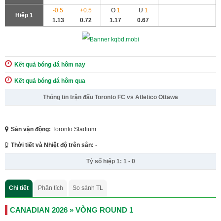
-
0.5
+
0.5
O
1
U
1
Hiệp 1
1.13
0.72
1.17
0.67
Kết quả bóng đá hôm nay
Kết quả bóng đá hôm qua
Thông tin trận đấu Toronto FC vs Atletico Ottawa
Sân vận động:
Toronto Stadium
Thời tiết và Nhiệt độ trên sân:
-
Tỷ số hiệp 1:
1
-
0
Chi tiết
Phân tích
So sánh TL
CANADIAN 2026 » VÒNG ROUND 1