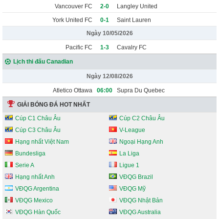
Vancouver FC
2-0
Langley United
York United FC
0-1
Saint Lauren
Ngày 10/05/2026
Pacific FC
1-3
Cavalry FC
Lịch thi đấu Canadian
Ngày 12/08/2026
Atletico Ottawa
06:00
Supra Du Quebec
GIẢI BÓNG ĐÁ HOT NHẤT
Cúp C1 Châu Âu
Cúp C2 Châu Âu
Cúp C3 Châu Âu
V-League
Hạng nhất Việt Nam
Ngoại Hạng Anh
Bundesliga
La Liga
Serie A
Ligue 1
Hạng nhất Anh
VĐQG Brazil
VĐQG Argentina
VĐQG Mỹ
VĐQG Mexico
VĐQG Nhật Bản
VĐQG Hàn Quốc
VĐQG Australia