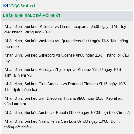
VĐQG Scotland
NHẬN ĐỊNH BÓNG ĐÁ MỚI NHẤT
Nhận định, Soi kèo IK Sirius vs Brommapojkarna 0h00 ngày 11/8: Hủy
diệt khách, vững ngôi đầu
Nhận định, Soi kèo Vasteras vs Djurgardens 0h00 ngày 11/8: Nợ chồng
thêm nợ
Nhận định, Soi kèo Silkeborg vs Odense 0h00 ngày 11/8: Thắng lợi đầu
tay
Nhận định, Soi kèo Polissya Zhytomyr vs Kharkiv 19h30 ngày 10/8:
Tìm lại niềm vui
Nhận định, Soi kèo Club America vs Portland Timbers 9h15 ngày 10/8:
11m định thành-bại
Nhận định, Soi kèo San Diego vs Tijuana 9h00 ngày 10/8: Kéo nhau
vào luân lưu
Nhận định, Soi kèo Austin vs Puebla 08h00 ngày 10/08: Lợi thế sân nhà
Nhận định, Soi kèo Nashville vs San Luis 07h00 ngày 10/08: Dở ít
thắng dở nhiều