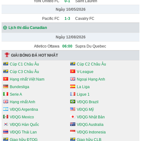
York United FC
0-1
Saint Lauren
Ngày 10/05/2026
Pacific FC
1-3
Cavalry FC
Lịch thi đấu Canadian
Ngày 12/08/2026
Atletico Ottawa
06:00
Supra Du Quebec
GIẢI BÓNG ĐÁ HOT NHẤT
Cúp C1 Châu Âu
Cúp C2 Châu Âu
Cúp C3 Châu Âu
V-League
Hạng nhất Việt Nam
Ngoại Hạng Anh
Bundesliga
La Liga
Serie A
Ligue 1
Hạng nhất Anh
VĐQG Brazil
VĐQG Argentina
VĐQG Mỹ
VĐQG Mexico
VĐQG Nhật Bản
VĐQG Hàn Quốc
VĐQG Australia
VĐQG Thái Lan
VĐQG Indonesia
Giao hữu ĐTQG
Giao hữu CLB