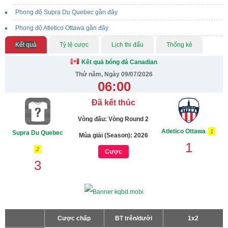
Phong độ Supra Du Quebec gần đây
Phong độ Atletico Ottawa gần đây
Kết quả
Tỷ lệ cược
Lịch thi đấu
Thống kê
Kết quả bóng đá Canadian
Thứ năm, Ngày 09/07/2026
06:00
Đã kết thúc
Vòng đấu: Vòng Round 2
Atletico Ottawa
1
Supra Du Quebec
Mùa giải (Season): 2026
1
2
Cược
3
Cược chấp
BT trên/dưới
1x2