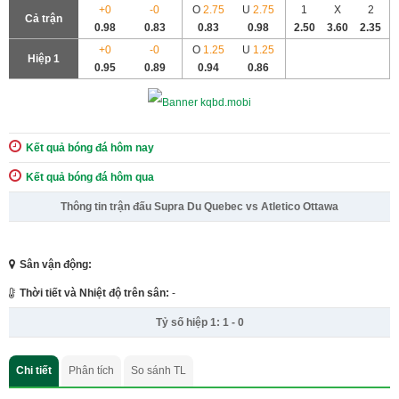
+
0
-
0
O
2.75
U
2.75
1
X
2
Cả trận
0.98
0.83
0.83
0.98
2.50
3.60
2.35
+
0
-
0
O
1.25
U
1.25
Hiệp 1
0.95
0.89
0.94
0.86
Kết quả bóng đá hôm nay
Kết quả bóng đá hôm qua
Thông tin trận đấu Supra Du Quebec vs Atletico Ottawa
Sân vận động:
Thời tiết và Nhiệt độ trên sân:
-
Tỷ số hiệp 1:
1
-
0
Chi tiết
Phân tích
So sánh TL