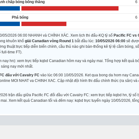
anh chấp bóng bổng thắng
6
Phá bóng
6
10/05/2026 06:00 NHANH và CHÍNH XÁC. Xem lịch thi đấu-KQ tỷ số
Pacific FC vs 
trong khuôn khổ
giải Canadian vòng Round 1
bắt đầu lúc:
10/05/2026 06:00
sẽ đượ
ường thuật trực tiếp diễn biến chính, cầu thủ nào ghi bàn-thống kê tỷ lệ cầm bóng, số
full-time FT).
m nay hn): xem trực tiếp kqbd Canadian hôm nay và ngày mai. Tổng hợp kết quả b
 sáng nay mới nhất.
 FC đấu với Cavalry FC
vào lúc 06:00 10/05/2026. Ket qua bong da hom nay Cana
 online MOI NHAT va CHINH XAC. Cập nhật đội hình thi đấu chính thức (ra sân) và 
 trận đấu giữa Pacific FC đối đầu với Cavalry FC: xem trực tiếp kqbd hn, tỷ số
g mai. Xem kết quả Canadian tối và đêm nay: kqbd trực tuyến ngày 10/05/2026, tổn