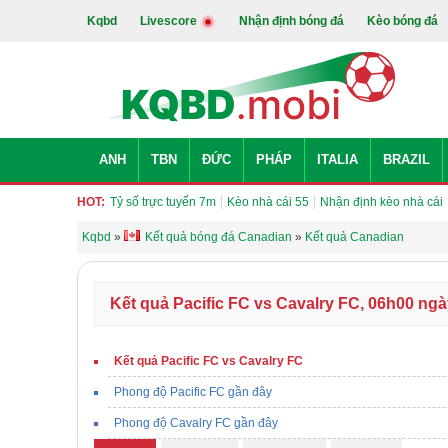
Kqbd
Livescore
Nhận định bóng đá
Kèo bóng đá
ANH
TBN
ĐỨC
PHÁP
ITALIA
BRAZIL
HOT:
Tỷ số trực tuyến 7m
Kèo nhà cái 55
Nhận định kèo nhà cái
Kqbd
»
Kết quả bóng đá Canadian
»
Kết quả Canadian
Kết quả Pacific FC vs Cavalry FC, 06h00 ngà
Kết quả Pacific FC vs Cavalry FC
Phong độ Pacific FC gần đây
Phong độ Cavalry FC gần đây