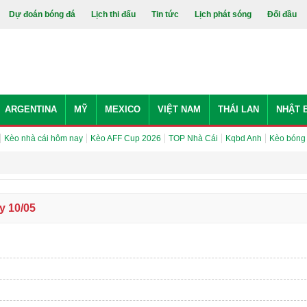
Dự đoán bóng đá
Lịch thi đấu
Tin tức
Lịch phát sóng
Đối đầu
ARGENTINA
MỸ
MEXICO
VIỆT NAM
THÁI LAN
NHẬT 
Kèo nhà cái hôm nay
Kèo AFF Cup 2026
TOP Nhà Cái
Kqbd Anh
Kèo bóng
y 10/05