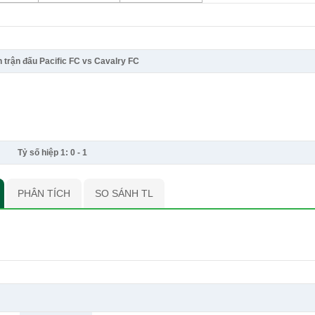
n trận đấu Pacific FC vs Cavalry FC
Tỷ số hiệp 1:
0
-
1
PHÂN TÍCH
SO SÁNH TL