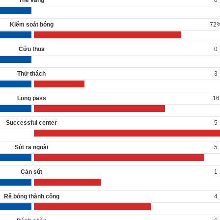
Kiểm soát bóng
72
Cứu thua
0
Thử thách
3
Long pass
16
Successful center
5
Sút ra ngoài
5
Cản sút
1
Rê bóng thành công
4