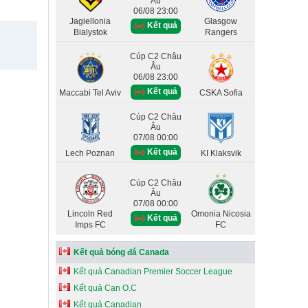
Âu
06/08 23:00
Jagiellonia
Glasgow
Kết quả
Bialystok
Rangers
Cúp C2 Châu
Âu
06/08 23:00
Kết quả
Maccabi Tel Aviv
CSKA Sofia
Cúp C2 Châu
Âu
07/08 00:00
Kết quả
Lech Poznan
KI Klaksvik
Cúp C2 Châu
Âu
07/08 00:00
Lincoln Red
Omonia Nicosia
Kết quả
Imps FC
FC
Kết quả bóng đá Canada
Kết quả Canadian Premier Soccer League
Kết quả Can O.C
Kết quả Canadian