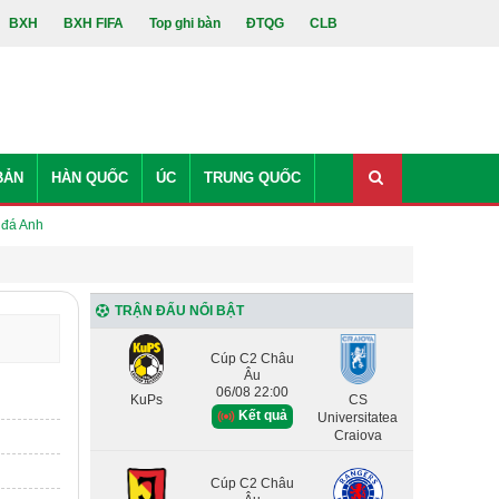
BXH
BXH FIFA
Top ghi bàn
ĐTQG
CLB
BẢN
HÀN QUỐC
ÚC
TRUNG QUỐC
 đá Anh
TRẬN ĐẤU NỔI BẬT
Cúp C2 Châu
Âu
06/08 22:00
KuPs
CS
Kết quả
Universitatea
Craiova
Cúp C2 Châu