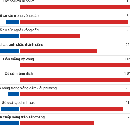
Cơ hội lớn bị bỏ lỡ
1
ố cú sút trong vòng cấm
8
ố cú sút ngoài vòng cấm
2
pha tranh chấp thành công
25
Bàn thắng kỳ vọng
1.0
Cú sút trúng đích
1.8
m bóng trong vòng cấm đối phương
21
Số quả tạt chính xác
11
h chấp bóng trên sân thắng
19