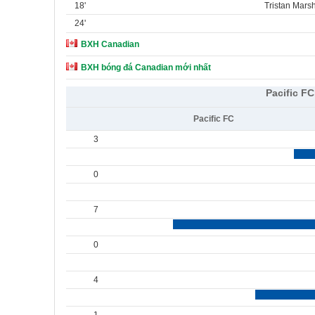
18'
Tristan Mars
24'
BXH Canadian
BXH bóng đá Canadian mới nhất
Pacific FC
Pacific FC
3
0
7
0
4
1