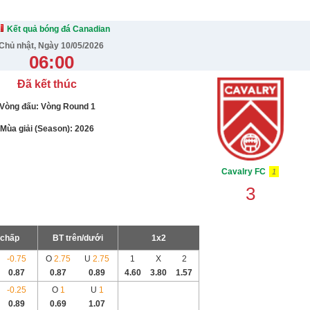
Kết quả bóng đá Canadian
Chủ nhật, Ngày 10/05/2026
06:00
Đã kết thúc
Vòng đấu: Vòng Round 1
Mùa giải (Season): 2026
Cavalry FC
1
3
chấp
BT trên/dưới
1x2
-
0.75
O
2.75
U
2.75
1
X
2
0.87
0.87
0.89
4.60
3.80
1.57
-
0.25
O
1
U
1
0.89
0.69
1.07