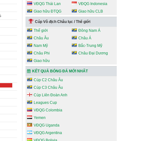
VĐQG Thái Lan
VĐQG Indonesia
Giao hữu ĐTQG
Giao hữu CLB
%
Cúp Vô địch Châu lục / Thế giới
Thế giới
Đông Nam Á
Châu Âu
Châu Á
Nam Mỹ
Bắc-Trung Mỹ
Châu Phi
Châu Đại Dương
Giao hữu
KẾT QUẢ BÓNG ĐÁ MỚI NHẤT
Cúp C2 Châu Âu
Cúp C3 Châu Âu
Cúp Liên Đoàn Anh
Leagues Cup
VĐQG Colombia
Yemen
VĐQG Uganda
VĐQG Argentina
VĐQG Bolivia