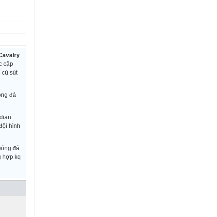
Cavalry
c cập
 cú sút
óng đá
dian:
đội hình
 bóng đá
g hợp kq