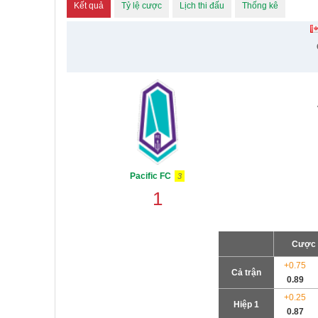
Kết quả
Tỷ lệ cược
Lịch thi đấu
Thống kê
Pacific FC
3
1
Cược 
+
0.75
Cả trận
0.89
+
0.25
Hiệp 1
0.87