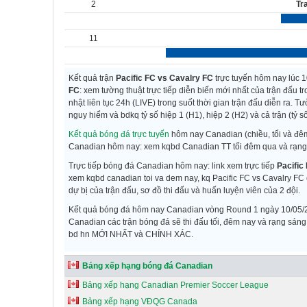
2
Tr
11
Kết quả trận
Pacific FC vs Cavalry FC
trực tuyến hôm nay lúc 
FC
: xem tường thuật trực tiếp diễn biến mới nhất của trận đấu 
nhật liên tục 24h (LIVE) trong suốt thời gian trận đấu diễn ra. T
nguy hiểm và bdkq tỷ số hiệp 1 (H1), hiệp 2 (H2) và cả trận (tỷ số 
Kết quả bóng đá trực tuyến
hôm nay Canadian (chiều, tối và đê
Canadian hôm nay: xem kqbd Canadian TT tối đêm qua và rạng
Trực tiếp bóng đá Canadian hôm nay: link xem trực tiếp
Pacific
xem kqbd canadian toi va dem nay, kq Pacific FC vs Cavalry FC
dự bị của trận đấu, sơ đồ thi đấu và huấn luyện viên của 2 đội.
Kết quả bóng đá hôm nay Canadian vòng Round 1 ngày 10/05/2026
Canadian các trận bóng đá sẽ thi đấu tối, đêm nay và rạng sán
bd hn MỚI NHẤT và CHÍNH XÁC.
Bảng xếp hạng bóng đá Canadian
Bảng xếp hạng Canadian Premier Soccer League
Bảng xếp hạng VĐQG Canada