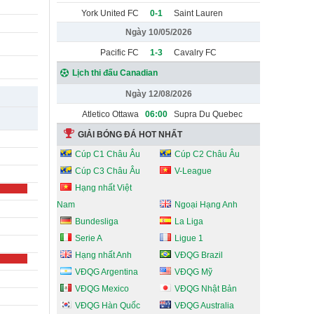
York United FC
0-1
Saint Lauren
Ngày 10/05/2026
Pacific FC
1-3
Cavalry FC
Lịch thi đấu Canadian
Ngày 12/08/2026
Atletico Ottawa
06:00
Supra Du Quebec
GIẢI BÓNG ĐÁ HOT NHẤT
Cúp C1 Châu Âu
Cúp C2 Châu Âu
Cúp C3 Châu Âu
V-League
Hạng nhất Việt
Nam
Ngoại Hạng Anh
Bundesliga
La Liga
Serie A
Ligue 1
Hạng nhất Anh
VĐQG Brazil
VĐQG Argentina
VĐQG Mỹ
VĐQG Mexico
VĐQG Nhật Bản
VĐQG Hàn Quốc
VĐQG Australia