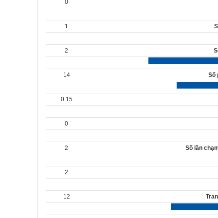
0
1
S
2
S
14
Số 
0.15
0
2
Số lần chạ
2
12
Tran