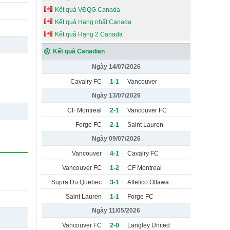
Kết quả VĐQG Canada
Kết quả Hạng nhất Canada
Kết quả Hạng 2 Canada
Kết quả Canadian
Ngày 14/07/2026
Cavalry FC
1-1
Vancouver
Whitecaps
Ngày 13/07/2026
CF Montreal
2-1
Vancouver FC
Forge FC
2-1
Saint Lauren
Ngày 09/07/2026
Vancouver
4-1
Cavalry FC
Whitecaps
Vancouver FC
1-2
CF Montreal
Supra Du Quebec
3-1
Atletico Ottawa
Saint Lauren
1-1
Forge FC
Ngày 11/05/2026
Vancouver FC
2-0
Langley United