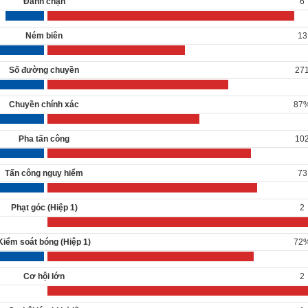
Đánh chặn
6
Ném biên
13
Số đường chuyền
27
Chuyền chính xác
87
Pha tấn công
10
Tấn công nguy hiểm
73
Phạt góc (Hiệp 1)
2
Kiểm soát bóng (Hiệp 1)
72
Cơ hội lớn
2