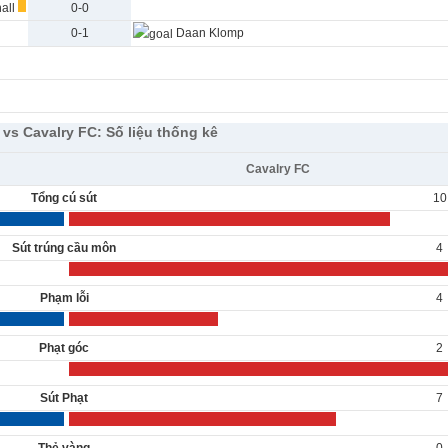
hall
0-0
Daan Klomp
0-1
 vs Cavalry FC: Số liệu thống kê
Cavalry FC
Tổng cú sút
10
Sút trúng cầu môn
4
Phạm lỗi
4
Phạt góc
2
Sút Phạt
7
Thẻ vàng
0