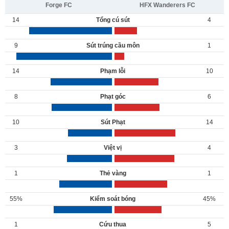
Forge FC
HFX Wanderers FC
14
Tổng cú sút
4
9
Sút trúng cầu môn
1
14
Phạm lỗi
10
8
Phạt góc
6
10
Sút Phạt
14
3
Việt vị
4
1
Thẻ vàng
1
55%
Kiểm soát bóng
45%
1
Cứu thua
5