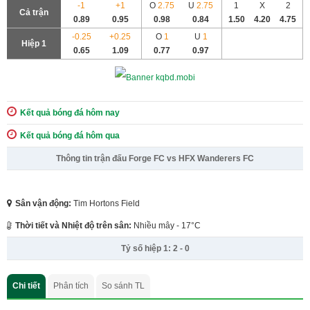
-
1
+
1
O
2.75
U
2.75
1
X
2
Cả trận
0.89
0.95
0.98
0.84
1.50
4.20
4.75
-
0.25
+
0.25
O
1
U
1
Hiệp 1
0.65
1.09
0.77
0.97
Kết quả bóng đá hôm nay
Kết quả bóng đá hôm qua
Thông tin trận đấu Forge FC vs HFX Wanderers FC
Sân vận động:
Tim Hortons Field
Thời tiết và Nhiệt độ trên sân:
Nhiều mây - 17°C
Tỷ số hiệp 1:
2
-
0
Chi tiết
Phân tích
So sánh TL