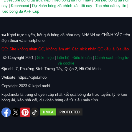
|
Livescore bóng đá trực tiếp
|
Kèo bóng đá hôm nay
|
Soi kèo bóng đá hôm
nay
|
Keonhacai
|
Dự đoán bóng đá chính xác tối nay
|
Top nhà cái uy tín
|
Kèo bóng đá AFF Cup
Kqbd trực tuyến, kết quả bóng đá hôm nay NHANH và CHÍNH XÁC trên
điện thoại và smartphone.
QC: Site không nhận QC, không làm aff. Các nick nhận QC đều là lừa đảo
Copyright 2021 |
Giới thiệu
|
Liên hệ
|
Điều khoản
|
Chính sách riêng tư
và cookie
Địa chỉ: 7, Phường Bình Trưng Tây, Quận 2, Hồ Chí Minh
Website: https://kqbd.mobi
Copyright 2023 © kqbd.mobi
kqbd.mobi là trang chuyên cập nhật kết quả bóng đá trực tuyến, tỷ lệ kèo
bóng đá, kèo nhà cái, dự đoán bóng đá từ siêu máy tính.