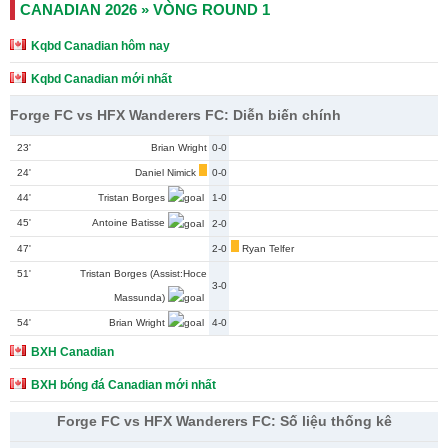
CANADIAN 2026 » VÒNG ROUND 1
Kqbd Canadian hôm nay
Kqbd Canadian mới nhất
Forge FC vs HFX Wanderers FC: Diễn biến chính
23'
Brian Wright
0-0
24'
Daniel Nimick
0-0
44'
Tristan Borges
1-0
45'
Antoine Batisse
2-0
47'
2-0
Ryan Telfer
51'
Tristan Borges (Assist:Hoce
3-0
Massunda)
54'
Brian Wright
4-0
BXH Canadian
BXH bóng đá Canadian mới nhất
Forge FC vs HFX Wanderers FC: Số liệu thống kê