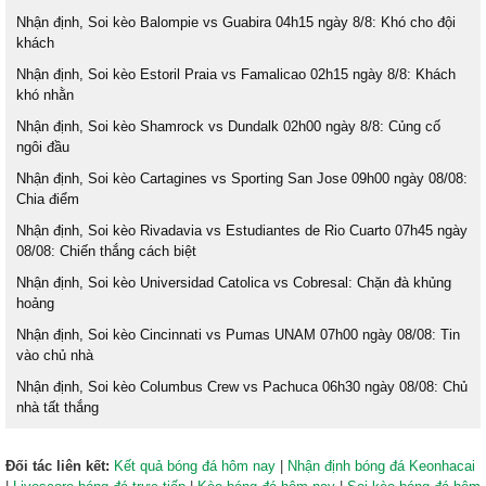
Nhận định, Soi kèo Balompie vs Guabira 04h15 ngày 8/8: Khó cho đội
khách
Nhận định, Soi kèo Estoril Praia vs Famalicao 02h15 ngày 8/8: Khách
khó nhằn
Nhận định, Soi kèo Shamrock vs Dundalk 02h00 ngày 8/8: Củng cố
ngôi đầu
Nhận định, Soi kèo Cartagines vs Sporting San Jose 09h00 ngày 08/08:
Chia điểm
Nhận định, Soi kèo Rivadavia vs Estudiantes de Rio Cuarto 07h45 ngày
08/08: Chiến thắng cách biệt
Nhận định, Soi kèo Universidad Catolica vs Cobresal: Chặn đà khủng
hoảng
Nhận định, Soi kèo Cincinnati vs Pumas UNAM 07h00 ngày 08/08: Tin
vào chủ nhà
Nhận định, Soi kèo Columbus Crew vs Pachuca 06h30 ngày 08/08: Chủ
nhà tất thắng
Đối tác liên kết:
Kết quả bóng đá hôm nay
|
Nhận định bóng đá Keonhacai