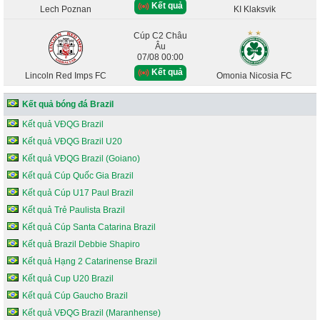
Kết quả
Lech Poznan
KI Klaksvik
Cúp C2 Châu
Âu
07/08 00:00
Kết quả
Lincoln Red Imps FC
Omonia Nicosia FC
Kết quả bóng đá Brazil
Kết quả VĐQG Brazil
Kết quả VĐQG Brazil U20
Kết quả VĐQG Brazil (Goiano)
Kết quả Cúp Quốc Gia Brazil
Kết quả Cúp U17 Paul Brazil
Kết quả Trẻ Paulista Brazil
Kết quả Cúp Santa Catarina Brazil
Kết quả Brazil Debbie Shapiro
Kết quả Hạng 2 Catarinense Brazil
Kết quả Cup U20 Brazil
Kết quả Cúp Gaucho Brazil
Kết quả VĐQG Brazil (Maranhense)