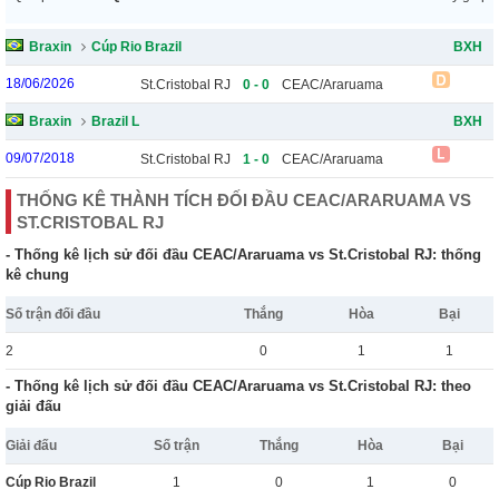
Braxin
Cúp Rio Brazil
BXH
18/06/2026
St.Cristobal RJ
0 - 0
CEAC/Araruama
Braxin
Brazil L
BXH
09/07/2018
St.Cristobal RJ
1 - 0
CEAC/Araruama
THỐNG KÊ THÀNH TÍCH ĐỐI ĐẦU CEAC/ARARUAMA VS
ST.CRISTOBAL RJ
- Thống kê lịch sử đối đầu CEAC/Araruama vs St.Cristobal RJ: thống
kê chung
Số trận đối đầu
Thắng
Hòa
Bại
2
0
1
1
- Thống kê lịch sử đối đầu CEAC/Araruama vs St.Cristobal RJ: theo
giải đấu
Giải đấu
Số trận
Thắng
Hòa
Bại
Cúp Rio Brazil
1
0
1
0