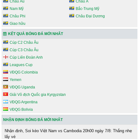
Châu Âu
Châu Á
Nam Mỹ
Bắc-Trung Mỹ
Châu Phi
Châu Đại Dương
Giao hữu
KẾT QUẢ BÓNG ĐÁ MỚI NHẤT
Cúp C2 Châu Âu
Cúp C3 Châu Âu
Cúp Liên Đoàn Anh
Leagues Cup
VĐQG Colombia
Yemen
VĐQG Uganda
Giải Vô địch Quốc gia Kyrgyzstan
VĐQG Argentina
VĐQG Bolivia
NHẬN ĐỊNH BÓNG ĐÁ MỚI NHẤT
Nhận định, Soi kèo Việt Nam vs Cambodia 20h00 ngày 7/8: Thắng nhẹ
lấy vé