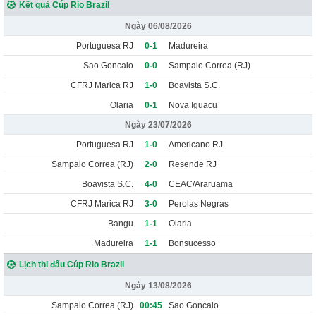
Kết quả Cúp Rio Brazil
Ngày 06/08/2026
Portuguesa RJ
0-1
Madureira
Sao Goncalo
0-0
Sampaio Correa (RJ)
CFRJ Marica RJ
1-0
Boavista S.C.
Olaria
0-1
Nova Iguacu
Ngày 23/07/2026
Portuguesa RJ
1-0
Americano RJ
Sampaio Correa (RJ)
2-0
Resende RJ
Boavista S.C.
4-0
CEAC/Araruama
CFRJ Marica RJ
3-0
Perolas Negras
Bangu
1-1
Olaria
Madureira
1-1
Bonsucesso
Lịch thi đấu Cúp Rio Brazil
Ngày 13/08/2026
Sampaio Correa (RJ)
00:45
Sao Goncalo