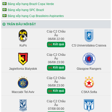
Bảng xếp hạng Brazil Copa Verde
Bảng xếp hạng SPC Brazil
Bảng xếp hạng Cup Brasileiro Aspirantes
TRẬN ĐẤU NỔI BẬT
Cúp C2 Châu
Âu
06/08 22:00
Kết quả
KuPs
CS Universitatea Craiova
Cúp C2 Châu
Âu
06/08 23:00
Kết quả
Jagiellonia Bialystok
Glasgow Rangers
Cúp C2 Châu
Âu
06/08 23:00
Kết quả
Maccabi Tel Aviv
CSKA Sofia
Cúp C2 Châu
Âu
07/08 00:00