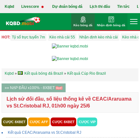
Kqbd
Livescore
Dự đoán bóng đá
Lịch thi đấu
Tin tức
L
Kèo bóng đá
Nhận định bóng đá
HOT:
Tỷ số trực tuyến 7m
Kèo nhà cái 55
Nhận định kèo nhà cái
Kèo nhà c
Kqbd
»
Kết quả bóng đá Brazil
»
Kết quả Cúp Rio Brazil
»» NẠP ĐẦU x100% - 8XBET
Lịch sử đối đầu, số liệu thống kê về CEAC/Araruama
vs St.Cristobal RJ, 01h00 ngày 25/6
CƯỢC 8XBET
CƯỢC AFF
CƯỢC 8XBET
CƯỢC VIP
Kết quả CEAC/Araruama vs St.Cristobal RJ