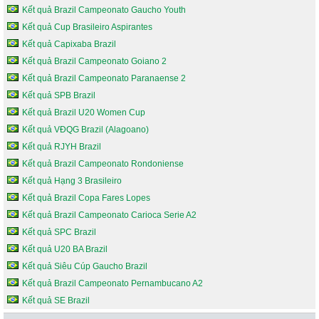
Kết quả Brazil Campeonato Gaucho Youth
Kết quả Cup Brasileiro Aspirantes
Kết quả Capixaba Brazil
Kết quả Brazil Campeonato Goiano 2
Kết quả Brazil Campeonato Paranaense 2
Kết quả SPB Brazil
Kết quả Brazil U20 Women Cup
Kết quả VĐQG Brazil (Alagoano)
Kết quả RJYH Brazil
Kết quả Brazil Campeonato Rondoniense
Kết quả Hạng 3 Brasileiro
Kết quả Brazil Copa Fares Lopes
Kết quả Brazil Campeonato Carioca Serie A2
Kết quả SPC Brazil
Kết quả U20 BA Brazil
Kết quả Siêu Cúp Gaucho Brazil
Kết quả Brazil Campeonato Pernambucano A2
Kết quả SE Brazil