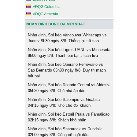
VĐQG Colombia
VĐQG Armenia
NHẬN ĐỊNH BÓNG ĐÁ MỚI NHẤT
Nhận định, Soi kèo Vancouver Whitecaps vs
Juarez 9h30 ngày 8/8: Thắng lợi sít sao
Nhận định, Soi kèo Tigres UANL vs Minnesota
8h00 ngày 8/8: Thành-bại tại… luân lưu
Nhận định, Soi kèo Operario Ferroviario vs
Sao Bernardo 05h30 ngày 8/8: Duy trì mạch
bất bại
Nhận định, Soi kèo Rosario Central vs Aldosivi
05h30 ngày 8/8: Chủ nhà áp đảo
Nhận định, Soi kèo Balompie vs Guabira
04h15 ngày 8/8: Khó cho đội khách
Nhận định, Soi kèo Estoril Praia vs Famalicao
02h15 ngày 8/8: Khách khó nhằn
Nhận định, Soi kèo Shamrock vs Dundalk
02h00 ngày 8/8: Củng cố ngôi đầu