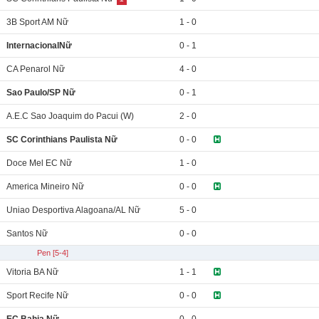
3B Sport AM Nữ
1
-
0
InternacionalNữ
0
-
1
CA Penarol Nữ
4
-
0
Sao Paulo/SP Nữ
0
-
1
A.E.C Sao Joaquim do Pacui (W)
2
-
0
SC Corinthians Paulista Nữ
0
-
0
Doce Mel EC Nữ
1
-
0
America Mineiro Nữ
0
-
0
Uniao Desportiva Alagoana/AL Nữ
5
-
0
Santos Nữ
0
-
0
Pen [5-4]
Vitoria BA Nữ
1
-
1
Sport Recife Nữ
0
-
0