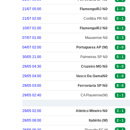
21/07 05:00
Flamengo/RJ Nữ
1
-
0
21/07 02:00
Coritiba PR Nữ
0
-
1
10/07 01:00
Flamengo/RJ Nữ
4
-
1
07/07 01:00
Mauaense Nữ
0
-
3
04/07 02:00
Portuguesa AP (W)
2
-
0
30/05 21:00
Palmeiras SP Nữ
0
-
1
29/05 04:30
Cruzeiro MG Nữ
5
-
0
29/05 04:00
Vasco Da GamaNữ
1
-
0
29/05 03:00
Ferroviaria SP Nữ
8
-
0
29/05 02:40
CA Piauiense(W)
1
-
1
29/05 02:00
Atletico Mineiro Nữ
3
-
1
28/05 06:00
Itabirito (W)
2
-
1