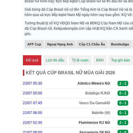
Brasil nữ hom nay: trực tiếp kqbd Cúp Brasil nữ sẽ thi đấu tối và đê
Giải bóng đá Cúp Brasil nữ có tên Tiếng Anh là Cúp Brasil nữ và 
hôm qua và trực tiếp kqbd Nam Mỹ ngày hôm nay bao gồm: KQ Vô 
Tường thuật tỷ số KQ VĐQG Nam Mỹ và BĐKQ Cúp Nam Mỹ của các trậ
đá Cúp Brasil nữ, Ketquabongda còn cập nhật KQ trận CK tranh siêu
góc.
AFF Cup
Ngoại Hạng Anh
Cúp C1 Châu Âu
Bundesliga
Kết quả
Lịch thi đấu
Tỷ lệ cược
BXH
Top ghi bàn
KẾT QUẢ CÚP BRASIL NỮ MÙA GIẢI 2026
23/07 05:30
Atletico Mineiro Nữ
2
-
1
23/07 05:00
Botafogo RJNữ
0
-
2
22/07 07:45
Vasco Da GamaNữ
0
-
1
22/07 06:00
Itabirito (W)
0
-
1
22/07 02:30
Fluminense RJ Nữ
2
-
1
21/07 06:00
Ferroviaria SP Nữ
1
-
0