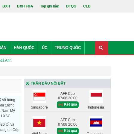
BXH
BXH FIFA
Top ghi bàn
ĐTQG
CLB
BẢN
HÀN QUỐC
ÚC
TRUNG QUỐC
 đá Anh
TRẬN ĐẤU NỔI BẬT
AFF Cup
07/08 20:00
ỷ số bóng
Kết quả
xem tường
Singapore
Indonesia
 đá Nam Mỹ
NH XÁC.
AFF Cup
26 tối và
07/08 20:00
 bong da Cúp
Kết quả
Việt Nam
Campuchia