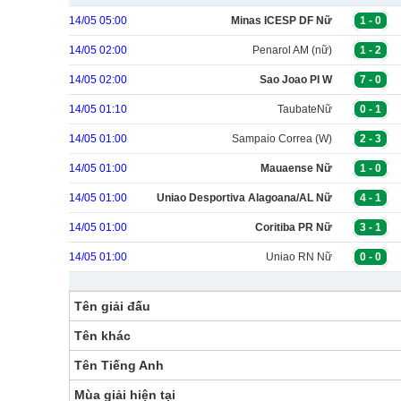
14/05 05:00
Minas ICESP DF Nữ
1
-
0
14/05 02:00
Penarol AM (nữ)
1
-
2
14/05 02:00
Sao Joao PI W
7
-
0
14/05 01:10
TaubateNữ
0
-
1
14/05 01:00
Sampaio Correa (W)
2
-
3
14/05 01:00
Mauaense Nữ
1
-
0
14/05 01:00
Uniao Desportiva Alagoana/AL Nữ
4
-
1
14/05 01:00
Coritiba PR Nữ
3
-
1
14/05 01:00
Uniao RN Nữ
0
-
0
Tên giải đấu
Tên khác
Tên Tiếng Anh
Mùa giải hiện tại