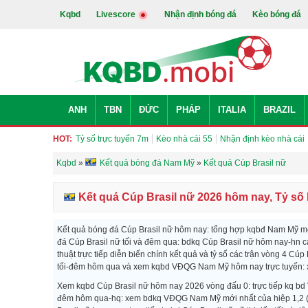
Kqbd
Livescore
Nhận định bóng đá
Kèo bóng đá
ANH
TBN
ĐỨC
PHÁP
ITALIA
BRAZIL
HOT:
Tỷ số trực tuyến 7m
Kèo nhà cái 55
Nhận định kèo nhà cái
Kqbd
»
Kết quả bóng đá Nam Mỹ
»
Kết quả Cúp Brasil nữ
Kết quả Cúp Brasil nữ 2026 hôm nay, Tỷ số
Kết quả bóng đá Cúp Brasil nữ hôm nay: tổng hợp kqbđ Nam Mỹ mớ
đá Cúp Brasil nữ tối và đêm qua: bdkq Cúp Brasil nữ hôm nay-hn c
thuật trực tiếp diễn biến chính kết quả và tỷ số các trận vòng 4 C
tối-đêm hôm qua và xem kqbd VĐQG Nam Mỹ hôm nay trực tuyến: x
Xem kqbd Cúp Brasil nữ hôm nay 2026 vòng đấu 0: trực tiếp kq bd 
đêm hôm qua-hq: xem bdkq VĐQG Nam Mỹ mới nhất của hiệp 1,2 (H