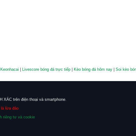
 Keonhacai
|
Livescore bóng đá trực tiếp
|
Kèo bóng đá hôm nay
|
Soi kèo bó
 XÁC trên điện thoại và smartphone.
là lừa đảo
h riêng tư và cookie