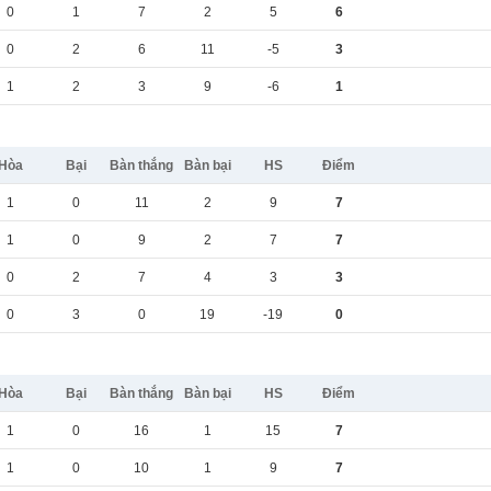
0
1
7
2
5
6
0
2
6
11
-5
3
1
2
3
9
-6
1
Hòa
Bại
Bàn thắng
Bàn bại
HS
Điểm
1
0
11
2
9
7
1
0
9
2
7
7
0
2
7
4
3
3
0
3
0
19
-19
0
Hòa
Bại
Bàn thắng
Bàn bại
HS
Điểm
1
0
16
1
15
7
1
0
10
1
9
7