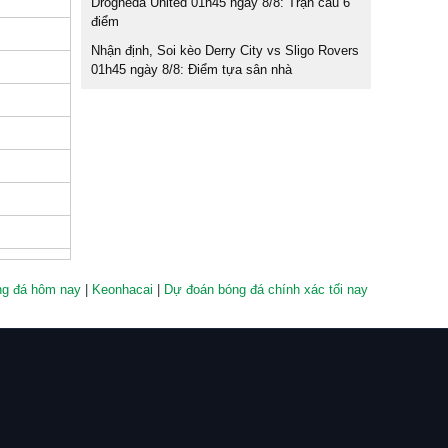
Drogheda United 01h45 ngày 8/8: Trận cầu 6
điểm
Nhận định, Soi kèo Derry City vs Sligo Rovers
01h45 ngày 8/8: Điểm tựa sân nhà
ng đá hôm nay
|
Keonhacai
|
Dự đoán bóng đá chính xác tối nay