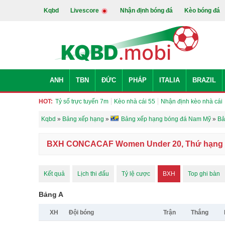
Kqbd
Livescore
Nhận định bóng đá
Kèo bóng đá
ANH
TBN
ĐỨC
PHÁP
ITALIA
BRAZIL
HOT:
Tỷ số trực tuyến 7m
Kèo nhà cái 55
Nhận định kèo nhà cái
Kqbd
»
Bảng xếp hạng
»
Bảng xếp hạng bóng đá Nam Mỹ
»
Bả
BXH CONCACAF Women Under 20, Thứ hạng 
Kết quả
Lịch thi đấu
Tỷ lệ cược
BXH
Top ghi bàn
Bảng A
XH
Đội bóng
Trận
Thắng