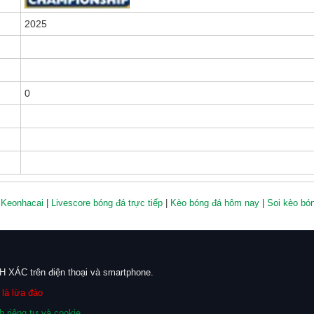
2025
0
 Keonhacai
|
Livescore bóng đá trực tiếp
|
Kèo bóng đá hôm nay
|
Soi kèo bó
 XÁC trên điện thoại và smartphone.
là lừa đảo
h riêng tư và cookie