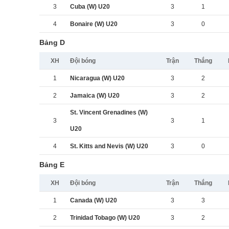
3
Cuba (W) U20
3
1
4
Bonaire (W) U20
3
0
Bảng D
XH
Đội bóng
Trận
Thắng
1
Nicaragua (W) U20
3
2
2
Jamaica (W) U20
3
2
St. Vincent Grenadines (W)
3
3
1
U20
4
St. Kitts and Nevis (W) U20
3
0
Bảng E
XH
Đội bóng
Trận
Thắng
1
Canada (W) U20
3
3
2
Trinidad Tobago (W) U20
3
2