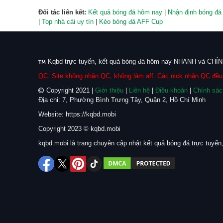
Đối tác liên kết:
Kết quả bóng đá hôm nay
|
Nhận định bóng đá
|
Top nhà cái uy tín
|
Kèo bóng đá AFF Cup
Kqbd trực tuyến, kết quả bóng đá hôm nay NHANH và CHÍNH
QC: Site không nhận QC, không làm aff. Các nick nhận QC đều 
Copyright 2021 |
Giới thiệu
|
Liên hệ
|
Điều khoản
|
Chính sác
Địa chỉ: 7, Phường Bình Trưng Tây, Quận 2, Hồ Chí Minh
Website: https://kqbd.mobi
Copyright 2023 © kqbd.mobi
kqbd.mobi là trang chuyên cập nhật kết quả bóng đá trực tuyến,