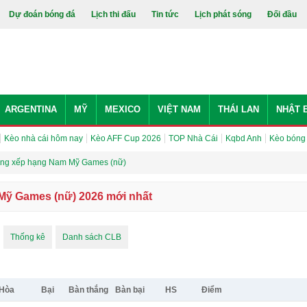
Dự đoán bóng đá
Lịch thi đấu
Tin tức
Lịch phát sóng
Đối đầu
ARGENTINA
MỸ
MEXICO
VIỆT NAM
THÁI LAN
NHẬT 
Kèo nhà cái hôm nay
Kèo AFF Cup 2026
TOP Nhà Cái
Kqbd Anh
Kèo bóng
ng xếp hạng Nam Mỹ Games (nữ)
ỹ Games (nữ) 2026 mới nhất
Thống kê
Danh sách CLB
Hòa
Bại
Bàn thắng
Bàn bại
HS
Điểm