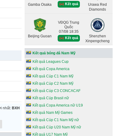
Kết quả
Gamba Osaka
Urawa Red
Diamonds
VĐQG Trung
Quốc
07/08 18:35
Beijing Guoan
Shenzhen
Kết quả
Xinpengcheng
Kết quả bóng đá Nam Mỹ
Kết quả Leagues Cup
Kết quả Copa America
Kết quả Cúp C1 Nam Mỹ
Kết quả Cúp C2 Nam Mỹ
Kết quả Cúp C3 CONCACAF
Kết quả Cúp Brasil nữ
Kết quả Copa America nữ U19
i nhất:
BXH
Kết quả Nam Mỹ Games
Kết quả Cúp C1 Nam Mỹ nữ
Kết quả Cúp U20 Nam Mỹ nữ
Kết quả U17 Nam Mỹ