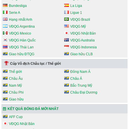
Bundesliga
La Liga
Serie A
Ligue 1
Hạng nhất Anh
VĐQG Brazil
VĐQG Argentina
VĐQG Mỹ
VĐQG Mexico
VĐQG Nhật Bản
VĐQG Hàn Quốc
VĐQG Australia
VĐQG Thái Lan
VĐQG Indonesia
Giao hữu ĐTQG
Giao hữu CLB
Cúp Vô địch Châu lục / Thế giới
Thế giới
Đông Nam Á
Châu Âu
Châu Á
Nam Mỹ
Bắc-Trung Mỹ
Châu Phi
Châu Đại Dương
Giao hữu
KẾT QUẢ BÓNG ĐÁ MỚI NHẤT
AFF Cup
VĐQG Nhật Bản