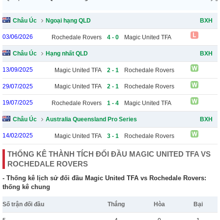
Châu Úc
Ngoại hạng QLD
BXH
03/06/2026
Rochedale Rovers
4 - 0
Magic United TFA
Châu Úc
Hạng nhất QLD
BXH
13/09/2025
Magic United TFA
2 - 1
Rochedale Rovers
29/07/2025
Magic United TFA
2 - 1
Rochedale Rovers
19/07/2025
Rochedale Rovers
1 - 4
Magic United TFA
Châu Úc
Australia Queensland Pro Series
BXH
14/02/2025
Magic United TFA
3 - 1
Rochedale Rovers
THỐNG KÊ THÀNH TÍCH ĐỐI ĐẦU MAGIC UNITED TFA VS
ROCHEDALE ROVERS
- Thống kê lịch sử đối đầu Magic United TFA vs Rochedale Rovers:
thống kê chung
Số trận đối đầu
Thắng
Hòa
Bại