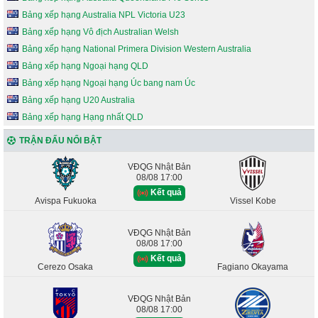
Bảng xếp hạng Australia NPL Victoria U23
Bảng xếp hạng Vô địch Australian Welsh
Bảng xếp hạng National Primera Division Western Australia
Bảng xếp hạng Ngoại hạng QLD
Bảng xếp hạng Ngoại hạng Úc bang nam Úc
Bảng xếp hạng U20 Australia
Bảng xếp hạng Hạng nhất QLD
TRẬN ĐẤU NỔI BẬT
VĐQG Nhật Bản
08/08 17:00
Kết quả
Avispa Fukuoka
Vissel Kobe
VĐQG Nhật Bản
08/08 17:00
Kết quả
Cerezo Osaka
Fagiano Okayama
VĐQG Nhật Bản
08/08 17:00