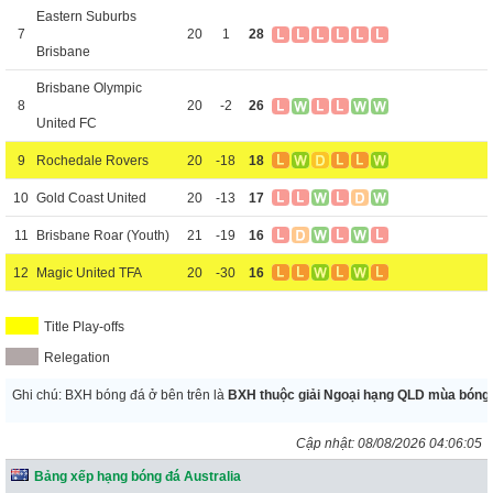
Eastern Suburbs
7
20
1
28
Brisbane
Brisbane Olympic
8
20
-2
26
United FC
9
Rochedale Rovers
20
-18
18
10
Gold Coast United
20
-13
17
11
Brisbane Roar (Youth)
21
-19
16
12
Magic United TFA
20
-30
16
Title Play-offs
Relegation
Ghi chú: BXH bóng đá ở bên trên là
BXH thuộc giải Ngoại hạng QLD mùa bóng
Cập nhật:
08/08/2026 04:06:05
Bảng xếp hạng bóng đá Australia