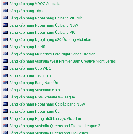
Bảng xếp hạng VĐQG Australia
Bảng xếp hạng Tây Úc
Bảng xếp hạng Ngoại hạng Úc bang VIC Nữ
Bảng xếp hạng Ngoại hạng Úc bang NSW
Bảng xếp hạng Ngoại hạng Úc bang VIC
Bảng xếp hạng Ngoại hạng u20 Úc bang Victorian
Bảng xếp hạng Úc Nữ
Bảng xếp hạng McInerney Ford Night Series Division
Bảng xếp hạng Australia West Premier Bam Creative Night Series
Bảng xếp hạng Cup WD1
Bảng xếp hạng Tasmania
Bảng xếp hạng Bang Nam Úc
Bảng xếp hạng Australian cloth
Bảng xếp hạng NSW Premier W-League
Bảng xếp hạng Ngoại hạng Úc bắc bang NSW
Bảng xếp hạng Ngoại hạng Úc
Bảng xếp hạng Hạng nhất khu vực Victorian
Bảng xếp hạng Australia Queensland Premier League 2
Bảng xếp hạng Australia Queensland Pro Series