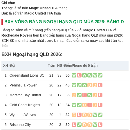
Ghi chú:
Thắng:
là số trận
Magic United TFA
thắng
Bại:
là số trận
Magic United TFA
thua
BXH VÒNG BẢNG NGOẠI HẠNG QLD MÙA 2026: BẢNG D
Bảng so sánh về thứ hạng (xếp hạng-XH) của 2 đội
Magic United TFA
và
Rochedale Rovers
trên Bảng xếp hạng của
Ngoại hạng QLD
mùa giải
2026
:
BXH BĐ mới nhất cập nhật trước khi trận đấu diễn ra và ngay sau khi trận kết
thúc.
BXH Ngoại hạng QLD 2026:
XH
Đội
Trận
HS
Điểm
Phong độ 5 trận
1
Queensland Lions SC
21
33
50
2
Peninsula Power
20
22
43
3
Moreton Bay United
20
17
36
4
Gold Coast Knights
20
13
34
5
Wynnum Wolves
20
-1
32
6
Brisbane City
20
-3
30