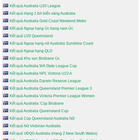
Kết quả Australia U20 League
Kết quả Hạng 1 bờ biển vàng Australia
Kết quả Australia Gold Coast Weekend Metro
Kết quả Ngoại hạng Úc bang nam Úc
Kết quả U20 Queensland
Kết quả Ngoại hạng nữ Australia Sunshine Coast
Kết quả Ngoại hạng QLD
Kết quả Khu vực Brisbane Úc
Kết quả Australia WA State League Cup
Kết quả Australia NPL Victoria U23 A
Kết quả Australia Darwin Reserve League
Kết quả Australia Queensland Premier League 3
Kết quả Australia Victoria Premier League Women
Kết quả Australia: Cúp Brisbane
Kết quả Australia Queensland Cup
Kết quả Cúp Queensland Australia Nữ
Kết quả Nữ Victorian Australia
Kết quả VĐQG Australia (Hạng 2 New South Wales)