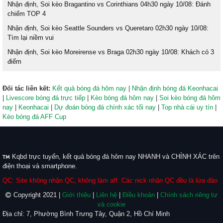
Nhận định, Soi kèo Bragantino vs Corinthians 04h30 ngày 10/08: Đánh
chiếm TOP 4
Nhận định, Soi kèo Seattle Sounders vs Queretaro 02h30 ngày 10/08:
Tìm lại niềm vui
Nhận định, Soi kèo Moreirense vs Braga 02h30 ngày 10/08: Khách có 3
điểm
Đối tác liên kết:
Kết quả bóng đá hôm nay
|
Nhận định bóng đá Keonhacai
|
Livescore bóng đá trực tiếp
|
Kèo bóng đá hôm nay
|
Soi kèo bóng đá hôm
nay
|
Keonhacai
|
Dự đoán bóng đá chính xác tối nay
|
Top nhà cái uy tín
|
Kèo bóng đá AFF Cup
Kqbd trực tuyến, kết quả bóng đá hôm nay NHANH và CHÍNH XÁC trên
điện thoại và smartphone.
QC: Site không nhận QC, không làm aff. Các nick nhận QC đều là lừa đảo
Copyright 2021 |
Giới thiệu
|
Liên hệ
|
Điều khoản
|
Chính sách riêng tư
và cookie
Địa chỉ: 7, Phường Bình Trưng Tây, Quận 2, Hồ Chí Minh