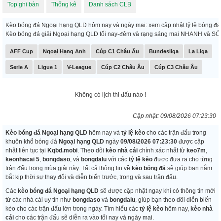
Top ghi bàn
Thống kê
Danh sách CLB
Kèo bóng đá Ngoại hạng QLD hôm nay và ngày mai: xem cập nhật tỷ lệ bóng đá Ng
Kèo bóng đá giải Ngoại hạng QLD tối nay-đêm và rạng sáng mai NHANH và SỚM n
AFF Cup
Ngoại Hạng Anh
Cúp C1 Châu Âu
Bundesliga
La Liga
Serie A
Ligue 1
V-League
Cúp C2 Châu Âu
Cúp C3 Châu Âu
Không có lịch thi đấu nào !
Cập nhật:
09/08/2026 07:23:30
Kèo bóng đá
Ngoại hạng QLD
hôm nay và
tỷ lệ kèo
cho các trận đấu trong
khuôn khổ bóng đá
Ngoại hạng QLD
ngày
09/08/2026 07:23:30
được cập
nhật liên tục tại
Kqbd.mobi
. Theo dõi
kèo nhà cái
chính xác nhất từ
keo7m
,
keonhacai 5
,
bongdaso
, và
bongdalu
với các
tỷ lệ kèo
được đưa ra cho từng
trận đấu trong mùa giải này. Tất cả thông tin về
kèo bóng đá
sẽ giúp bạn nắm
bắt kịp thời sự thay đổi và diễn biến trước, trong và sau trận đấu.
Các
kèo bóng đá
Ngoại hạng QLD
sẽ được cập nhật ngay khi có thông tin mới
từ các nhà cái uy tín như
bongdaso
và
bongdalu
, giúp bạn theo dõi diễn biến
kèo cho các trận đấu lớn trong ngày. Tìm hiểu các
tỷ lệ kèo
hôm nay,
kèo nhà
cái
cho các trận đấu sẽ diễn ra vào tối nay và ngày mai.