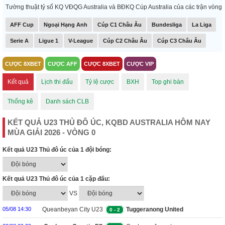
Tường thuật tỷ số KQ VĐQG Australia và BĐKQ Cúp Australia của các trận vòng tứ 
AFF Cup
Ngoại Hạng Anh
Cúp C1 Châu Âu
Bundesliga
La Liga
Serie A
Ligue 1
V-League
Cúp C2 Châu Âu
Cúp C3 Châu Âu
CƯỢC 8XBET
CƯỢC AFF
CƯỢC 8XBET
CƯỢC VIP
Kết quả
Lịch thi đấu
Tỷ lệ cược
BXH
Top ghi bàn
Thống kê
Danh sách CLB
KẾT QUẢ U23 THỦ ĐÔ ÚC, KQBD AUSTRALIA HÔM NAY
MÙA GIẢI 2026 - VÒNG 0
Kết quả U23 Thủ đô úc của 1 đội bóng:
Kết quả U23 Thủ đô úc của 1 cặp đấu:
VS
Queanbeyan City U23
Tuggeranong United
05/08 14:30
0
-
2