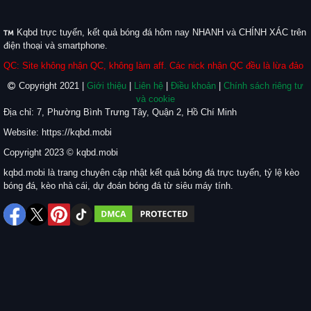
Kqbd trực tuyến, kết quả bóng đá hôm nay NHANH và CHÍNH XÁC trên
điện thoại và smartphone.
QC: Site không nhận QC, không làm aff. Các nick nhận QC đều là lừa đảo
Copyright 2021 |
Giới thiệu
|
Liên hệ
|
Điều khoản
|
Chính sách riêng tư
và cookie
Địa chỉ: 7, Phường Bình Trưng Tây, Quận 2, Hồ Chí Minh
Website: https://kqbd.mobi
Copyright 2023 © kqbd.mobi
kqbd.mobi là trang chuyên cập nhật kết quả bóng đá trực tuyến, tỷ lệ kèo
bóng đá, kèo nhà cái, dự đoán bóng đá từ siêu máy tính.