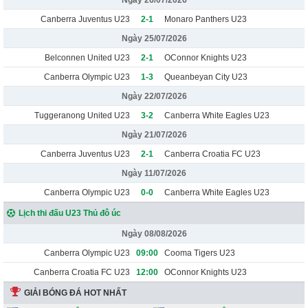
Canberra Juventus U23
2-1
Monaro Panthers U23
Ngày 25/07/2026
Belconnen United U23
2-1
OConnor Knights U23
Canberra Olympic U23
1-3
Queanbeyan City U23
Ngày 22/07/2026
Tuggeranong United U23
3-2
Canberra White Eagles U23
Ngày 21/07/2026
Canberra Juventus U23
2-1
Canberra Croatia FC U23
Ngày 11/07/2026
Canberra Olympic U23
0-0
Canberra White Eagles U23
Lịch thi đấu U23 Thủ đô úc
Ngày 08/08/2026
Canberra Olympic U23
09:00
Cooma Tigers U23
Canberra Croatia FC U23
12:00
OConnor Knights U23
GIẢI BÓNG ĐÁ HOT NHẤT