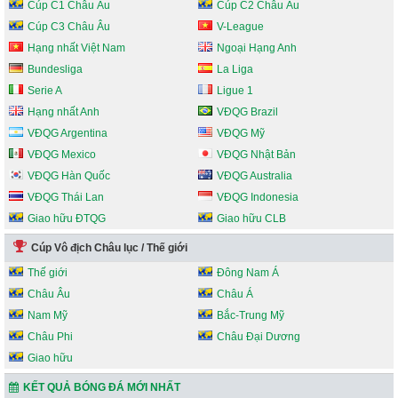
Cúp C1 Châu Âu
Cúp C2 Châu Âu
Cúp C3 Châu Âu
V-League
Hạng nhất Việt Nam
Ngoại Hạng Anh
Bundesliga
La Liga
Serie A
Ligue 1
Hạng nhất Anh
VĐQG Brazil
VĐQG Argentina
VĐQG Mỹ
VĐQG Mexico
VĐQG Nhật Bản
VĐQG Hàn Quốc
VĐQG Australia
VĐQG Thái Lan
VĐQG Indonesia
Giao hữu ĐTQG
Giao hữu CLB
Cúp Vô địch Châu lục / Thế giới
Thế giới
Đông Nam Á
Châu Âu
Châu Á
Nam Mỹ
Bắc-Trung Mỹ
Châu Phi
Châu Đại Dương
Giao hữu
KẾT QUẢ BÓNG ĐÁ MỚI NHẤT