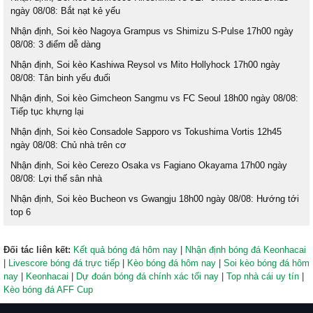
ngày 08/08: Bắt nạt kẻ yếu
Nhận định, Soi kèo Nagoya Grampus vs Shimizu S-Pulse 17h00 ngày
08/08: 3 điểm dễ dàng
Nhận định, Soi kèo Kashiwa Reysol vs Mito Hollyhock 17h00 ngày
08/08: Tân binh yếu đuối
Nhận định, Soi kèo Gimcheon Sangmu vs FC Seoul 18h00 ngày 08/08:
Tiếp tục khựng lại
Nhận định, Soi kèo Consadole Sapporo vs Tokushima Vortis 12h45
ngày 08/08: Chủ nhà trên cơ
Nhận định, Soi kèo Cerezo Osaka vs Fagiano Okayama 17h00 ngày
08/08: Lợi thế sân nhà
Nhận định, Soi kèo Bucheon vs Gwangju 18h00 ngày 08/08: Hướng tới
top 6
Đối tác liên kết:
Kết quả bóng đá hôm nay
|
Nhận định bóng đá Keonhacai
|
Livescore bóng đá trực tiếp
|
Kèo bóng đá hôm nay
|
Soi kèo bóng đá hôm
nay
|
Keonhacai
|
Dự đoán bóng đá chính xác tối nay
|
Top nhà cái uy tín
|
Kèo bóng đá AFF Cup