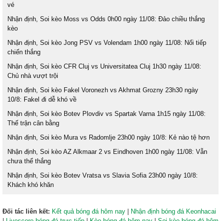
vé
Nhận định, Soi kèo Moss vs Odds 0h00 ngày 11/08: Đảo chiều thắng
kèo
Nhận định, Soi kèo Jong PSV vs Volendam 1h00 ngày 11/08: Nối tiếp
chiến thắng
Nhận định, Soi kèo CFR Cluj vs Universitatea Cluj 1h30 ngày 11/08:
Chủ nhà vượt trội
Nhận định, Soi kèo Fakel Voronezh vs Akhmat Grozny 23h30 ngày
10/8: Fakel đi dễ khó về
Nhận định, Soi kèo Botev Plovdiv vs Spartak Varna 1h15 ngày 11/08:
Thế trận cân bằng
Nhận định, Soi kèo Mura vs Radomlje 23h00 ngày 10/8: Kẻ nào tệ hơn
Nhận định, Soi kèo AZ Alkmaar 2 vs Eindhoven 1h00 ngày 11/08: Vẫn
chưa thể thắng
Nhận định, Soi kèo Botev Vratsa vs Slavia Sofia 23h00 ngày 10/8:
Khách khó khăn
Đối tác liên kết:
Kết quả bóng đá hôm nay
|
Nhận định bóng đá Keonhacai
|
Livescore bóng đá trực tiếp
|
Kèo bóng đá hôm nay
|
Soi kèo bóng đá hôm