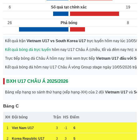
6
Số quả tạt chính xác
19
26
Phá bóng
8
Kết quả trận
Vietnam U17 vs South Korea U17
trực tuyến hôm nay lúc 10/05/
Kết quả bóng đá trực tuyến
hôm nay U17 Châu Á (chiều, tối và đêm nay hn): xe
Trực tiếp bóng đá Châu Á hôm nay: link xem trực tiếp
Vietnam U17 đấu với So
Kết quả bóng đá hôm nay U17 Châu Á vòng Group stage ngày 10/05/2026 trận đấ
BXH U17 CHÂU Á 2025/2026
Bảng xếp hạng so sánh thứ hạng (xếp hạng-XH) của 2 đội
Vietnam U17
và
Sou
Bảng C
XH
Đội bóng
Trận
HS
Điểm
1
Viet Nam U17
3
-1
6
2
Korea Republic U17
3
3
5