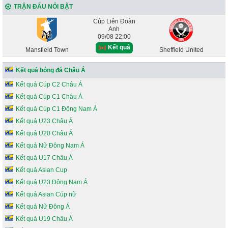
TRẬN ĐẤU NỔI BẬT
Cúp Liên Đoàn
Anh
09/08 22:00
Kết quả
Mansfield Town
Sheffield United
Kết quả bóng đá Châu Á
Kết quả Cúp C2 Châu Á
Kết quả Cúp C1 Châu Á
Kết quả Cúp C1 Đông Nam Á
Kết quả U23 Châu Á
Kết quả U20 Châu Á
Kết quả Nữ Đông Nam Á
Kết quả U17 Châu Á
Kết quả Asian Cup
Kết quả U23 Đông Nam Á
Kết quả Asian Cúp nữ
Kết quả Nữ Đông Á
Kết quả U19 Châu Á