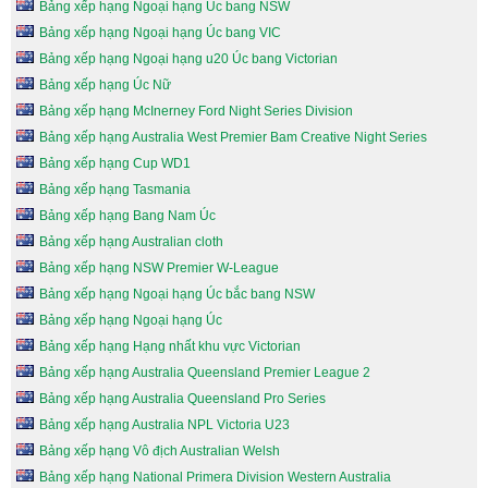
Bảng xếp hạng Ngoại hạng Úc bang NSW
Bảng xếp hạng Ngoại hạng Úc bang VIC
Bảng xếp hạng Ngoại hạng u20 Úc bang Victorian
Bảng xếp hạng Úc Nữ
Bảng xếp hạng McInerney Ford Night Series Division
Bảng xếp hạng Australia West Premier Bam Creative Night Series
Bảng xếp hạng Cup WD1
Bảng xếp hạng Tasmania
Bảng xếp hạng Bang Nam Úc
Bảng xếp hạng Australian cloth
Bảng xếp hạng NSW Premier W-League
Bảng xếp hạng Ngoại hạng Úc bắc bang NSW
Bảng xếp hạng Ngoại hạng Úc
Bảng xếp hạng Hạng nhất khu vực Victorian
Bảng xếp hạng Australia Queensland Premier League 2
Bảng xếp hạng Australia Queensland Pro Series
Bảng xếp hạng Australia NPL Victoria U23
Bảng xếp hạng Vô địch Australian Welsh
Bảng xếp hạng National Primera Division Western Australia