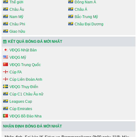
Thế giới
Đông Nam Á
Châu Âu
Châu Á
Nam Mỹ
Bắc-Trung Mỹ
Châu Phi
Châu Đại Dương
Giao hữu
KẾT QUẢ BÓNG ĐÁ MỚI NHẤT
VĐQG Nhật Bản
VĐQG Mỹ
VĐQG Trung Quốc
Cúp FA
Cúp Liên Đoàn Anh
VĐQG Thụy Điển
Cúp C1 Châu Âu nữ
Leagues Cup
Cúp Emirates
VĐQG Bồ Đào Nha
NHẬN ĐỊNH BÓNG ĐÁ MỚI NHẤT