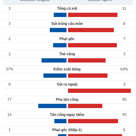
3
Tổng cú sút
11
3
Sút trúng cầu môn
8
2
Phạt góc
7
2
Thẻ vàng
3
37%
Kiểm soát bóng
63%
0
Sút ra ngoài
3
77
Pha tấn công
95
14
Tấn công nguy hiểm
55
1
Phạt góc (Hiệp 1)
6