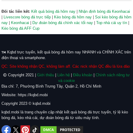
Đối tác liên kết:
Kết quả bóng đá hôm nay
|
Nhận định bóng đá Keonhacai
|
Livescore bóng đá trực tiếp
|
Kèo bóng đá hôm nay
|
Soi kèo bóng đá hôm
nay
|
Keonhacai
|
Dự đoán bóng đá chính xác tối nay
|
Top nhà cái uy tín
|
Kèo bóng đá AFF Cup
Kqbd trực tuyến, kết quả bóng đá hôm nay NHANH và CHÍNH XÁC trên
điện thoại và smartphone.
QC: Site không nhận QC, không làm aff. Các nick nhận QC đều là lừa đảo
Copyright 2021 |
Giới thiệu
|
Liên hệ
|
Điều khoản
|
Chính sách riêng tư
và cookie
Địa chỉ: 7, Phường Bình Trưng Tây, Quận 2, Hồ Chí Minh
Website: https://kqbd.mobi
Copyright 2023 © kqbd.mobi
kqbd.mobi là trang chuyên cập nhật kết quả bóng đá trực tuyến, tỷ lệ kèo
bóng đá, kèo nhà cái, dự đoán bóng đá từ siêu máy tính.