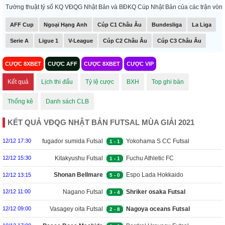
Tường thuật tỷ số KQ VĐQG Nhật Bản và BĐKQ Cúp Nhật Bản của các trận vòng tứ 
AFF Cup
Ngoại Hạng Anh
Cúp C1 Châu Âu
Bundesliga
La Liga
Serie A
Ligue 1
V-League
Cúp C2 Châu Âu
Cúp C3 Châu Âu
CƯỢC 8XBET
CƯỢC AFF
CƯỢC 8XBET
CƯỢC VIP
Kết quả
Lịch thi đấu
Tỷ lệ cược
BXH
Top ghi bàn
Thống kê
Danh sách CLB
KẾT QUẢ VĐQG NHẬT BẢN FUTSAL MÙA GIẢI 2021
fugador sumida Futsal
Yokohama S CC Futsal
12/12 17:30
1
-
1
Kitakyushu Futsal
Fuchu Athletic FC
12/12 15:30
1
-
1
Futsal
Shonan Bellmare
Espo Lada Hokkaido
12/12 13:15
5
-
0
Futsal
Futsal
Nagano Futsal
Shriker osaka Futsal
12/12 11:00
3
-
4
Vasagey oita Futsal
Nagoya oceans Futsal
12/12 09:00
2
-
8