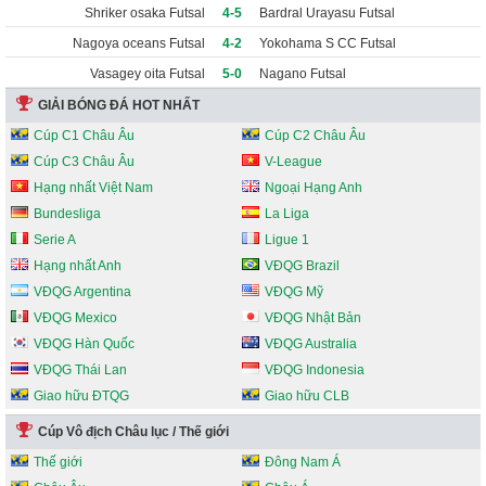
Shriker osaka Futsal
4-5
Bardral Urayasu Futsal
Nagoya oceans Futsal
4-2
Yokohama S CC Futsal
Vasagey oita Futsal
5-0
Nagano Futsal
GIẢI BÓNG ĐÁ HOT NHẤT
Cúp C1 Châu Âu
Cúp C2 Châu Âu
Cúp C3 Châu Âu
V-League
Hạng nhất Việt Nam
Ngoại Hạng Anh
Bundesliga
La Liga
Serie A
Ligue 1
Hạng nhất Anh
VĐQG Brazil
VĐQG Argentina
VĐQG Mỹ
VĐQG Mexico
VĐQG Nhật Bản
VĐQG Hàn Quốc
VĐQG Australia
VĐQG Thái Lan
VĐQG Indonesia
Giao hữu ĐTQG
Giao hữu CLB
Cúp Vô địch Châu lục / Thế giới
Thế giới
Đông Nam Á