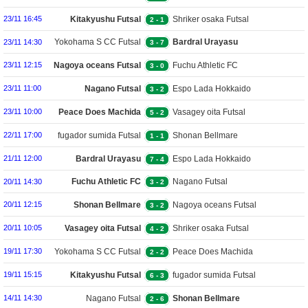
Futsal
Kitakyushu Futsal
Shriker osaka Futsal
23/11 16:45
2
-
1
Yokohama S CC Futsal
Bardral Urayasu
23/11 14:30
3
-
7
Futsal
Nagoya oceans Futsal
Fuchu Athletic FC
23/11 12:15
3
-
0
Futsal
Nagano Futsal
Espo Lada Hokkaido
23/11 11:00
3
-
2
Futsal
Peace Does Machida
Vasagey oita Futsal
23/11 10:00
5
-
2
Futsal
fugador sumida Futsal
Shonan Bellmare
22/11 17:00
1
-
1
Futsal
Bardral Urayasu
Espo Lada Hokkaido
21/11 12:00
7
-
4
Futsal
Futsal
Fuchu Athletic FC
Nagano Futsal
20/11 14:30
3
-
2
Futsal
Shonan Bellmare
Nagoya oceans Futsal
20/11 12:15
3
-
2
Futsal
Vasagey oita Futsal
Shriker osaka Futsal
20/11 10:05
4
-
2
Yokohama S CC Futsal
Peace Does Machida
19/11 17:30
2
-
2
Futsal
Kitakyushu Futsal
fugador sumida Futsal
19/11 15:15
6
-
3
Nagano Futsal
Shonan Bellmare
14/11 14:30
2
-
6