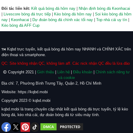
Đối tác liên kết:
Kết quả bóng đá hôm nay
|
Nhận định bóng đá Keonhacai
|
Livescore bóng đá trực tiếp
|
Kèo bóng đá hôm nay
|
Soi kèo bóng đá hôm
nay
|
Keonhacai
|
Dự đoán bóng đá chính xác tối nay
|
Top nhà cái uy tín
|
Kèo bóng đá AFF Cup
Kqbd trực tuyến, kết quả bóng đá hôm nay NHANH và CHÍNH XÁC trên
điện thoại và smartphone.
QC: Site không nhận QC, không làm aff. Các nick nhận QC đều là lừa đảo
Copyright 2021 |
Giới thiệu
|
Liên hệ
|
Điều khoản
|
Chính sách riêng tư
và cookie
Địa chỉ: 7, Phường Bình Trưng Tây, Quận 2, Hồ Chí Minh
Website: https://kqbd.mobi
Copyright 2023 © kqbd.mobi
kqbd.mobi là trang chuyên cập nhật kết quả bóng đá trực tuyến, tỷ lệ kèo
bóng đá, kèo nhà cái, dự đoán bóng đá từ siêu máy tính.