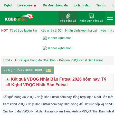
Kqbd
Livescore
Dự đoán bóng đá
Lịch thi đấu
Tin tức
L
Kèo bóng đá
Nhận định bóng đá
HOT:
Tỷ số trực tuyến 7m
Kèo nhà cái 55
Nhận định kèo nhà cái
Kèo nhà c
Kqbd
»
Kết quả bóng đá Nhật Bản
»
Kết quả VĐQG Nhật Bản Futsal
»» NẠP ĐẦU x100% - 8XBET
Kết quả VĐQG Nhật Bản Futsal 2026 hôm nay, Tỷ
số Kqbd VĐQG Nhật Bản Futsal
Kết quả bóng đá VĐQG Nhật Bản Futsal hôm nay: tổng hợp kqbđ Nhật Bản mới nh
Xem kqbd VĐQG Nhật Bản Futsal hôm nay 2026 vòng đấu 0: trực tiếp kq bd VĐQG
Giải bóng đá VĐQG Nhật Bản Futsal có tên Tiếng Anh là VĐQG Nhật Bản Futsal 