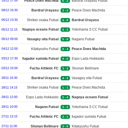
Peace Does Machida
Bardral Urayasu Futsal
10/12 17:00
6
-
2
Futsal
Bardral Urayasu
Peace Does Machida
08/12 16:30
3
-
2
Futsal
Futsal
Shriker osaka Futsal
Bardral Urayasu
05/12 13:30
4
-
5
Futsal
Nagoya oceans Futsal
Yokohama S CC Futsal
05/12 11:15
4
-
2
Vasagey oita Futsal
Nagano Futsal
05/12 09:00
5
-
0
Kitakyushu Futsal
Peace Does Machida
04/12 12:00
0
-
3
Futsal
fugador sumida Futsal
Espo Lada Hokkaido
03/12 17:30
9
-
0
Futsal
Fuchu Athletic FC
Shonan Bellmare
03/12 15:00
3
-
2
Futsal
Futsal
Bardral Urayasu
Vasagey oita Futsal
28/11 16:30
4
-
3
Futsal
Shriker osaka Futsal
Peace Does Machida
28/11 14:15
1
-
1
Futsal
Espo Lada Hokkaido
Nagoya oceans Futsal
28/11 12:00
2
-
4
Futsal
Nagano Futsal
Yokohama S CC Futsal
28/11 10:00
3
-
2
Fuchu Athletic FC
fugador sumida Futsal
27/11 13:15
2
-
1
Futsal
Shonan Bellmare
Kitakyushu Futsal
27/11 11:00
3
-
0