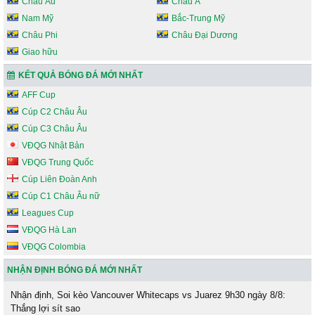
Châu Âu
Châu Á
Nam Mỹ
Bắc-Trung Mỹ
Châu Phi
Châu Đại Dương
Giao hữu
KẾT QUẢ BÓNG ĐÁ MỚI NHẤT
AFF Cup
Cúp C2 Châu Âu
Cúp C3 Châu Âu
VĐQG Nhật Bản
VĐQG Trung Quốc
Cúp Liên Đoàn Anh
Cúp C1 Châu Âu nữ
Leagues Cup
VĐQG Hà Lan
VĐQG Colombia
NHẬN ĐỊNH BÓNG ĐÁ MỚI NHẤT
Nhận định, Soi kèo Vancouver Whitecaps vs Juarez 9h30 ngày 8/8:
Thắng lợi sít sao