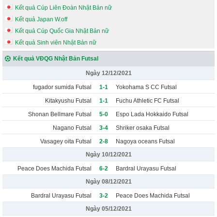
Kết quả Cúp Liên Đoàn Nhật Bản nữ
Kết quả Japan W.off
Kết quả Cúp Quốc Gia Nhật Bản nữ
Kết quả Sinh viên Nhật Bản nữ
Kết quả VĐQG Nhật Bản Futsal
Ngày 12/12/2021
fugador sumida Futsal
1-1
Yokohama S CC Futsal
Kitakyushu Futsal
1-1
Fuchu Athletic FC Futsal
Shonan Bellmare Futsal
5-0
Espo Lada Hokkaido Futsal
Nagano Futsal
3-4
Shriker osaka Futsal
Vasagey oita Futsal
2-8
Nagoya oceans Futsal
Ngày 10/12/2021
Peace Does Machida Futsal
6-2
Bardral Urayasu Futsal
Ngày 08/12/2021
Bardral Urayasu Futsal
3-2
Peace Does Machida Futsal
Ngày 05/12/2021