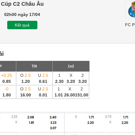
Cúp C2 Châu Âu
02h00 ngày 17/04
FC P
Kết quả
ái
P
T/X
1x2
+
0.25
O
2.5
U
2.5
1
X
2
0.85
1.20
0.61
2.30
3.20
3.20
-
0
O
2.5
U
2.5
1
X
2
1.80
16.00
0.01
1.01
26.00
151.00