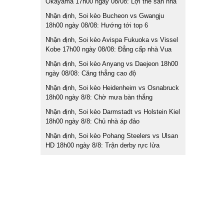
Okayama 17h00 ngày 08/08: Lợi thế sân nhà
Nhận định, Soi kèo Bucheon vs Gwangju
18h00 ngày 08/08: Hướng tới top 6
Nhận định, Soi kèo Avispa Fukuoka vs Vissel
Kobe 17h00 ngày 08/08: Đẳng cấp nhà Vua
Nhận định, Soi kèo Anyang vs Daejeon 18h00
ngày 08/08: Căng thẳng cao độ
Nhận định, Soi kèo Heidenheim vs Osnabruck
18h00 ngày 8/8: Chờ mưa bàn thắng
Nhận định, Soi kèo Darmstadt vs Holstein Kiel
18h00 ngày 8/8: Chủ nhà áp đảo
Nhận định, Soi kèo Pohang Steelers vs Ulsan
HD 18h00 ngày 8/8: Trận derby rực lửa