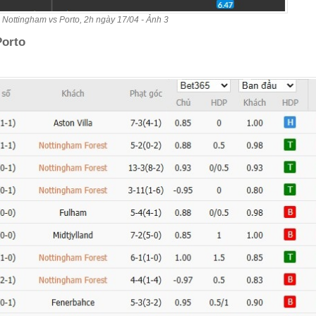
 Nottingham vs Porto, 2h ngày 17/04 - Ảnh 3
Porto