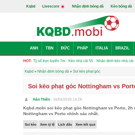
Kqbd
Livescore
Nhận định bóng đá
Kèo bóng đá
ANH
TBN
ĐỨC
PHÁP
ITALIA
BRAZIL
HOT:
Tỷ số trực tuyến 7m
Kèo nhà cái 55
Nhận định kèo nhà cái
Kqbd
»
Nhận định bóng đá
»
Soi kèo phạt góc
Soi kèo phạt góc Nottingham vs Port
Hàn Thiên
- 16/04/2026 14:28
Kqbd.mobi soi kèo phạt góc Nottingham vs Porto, 2h n
Nottingham vs Porto chính xác nhất.
Soi kèo
Xem tỷ lệ
Lịch đấu
Xem kết quả