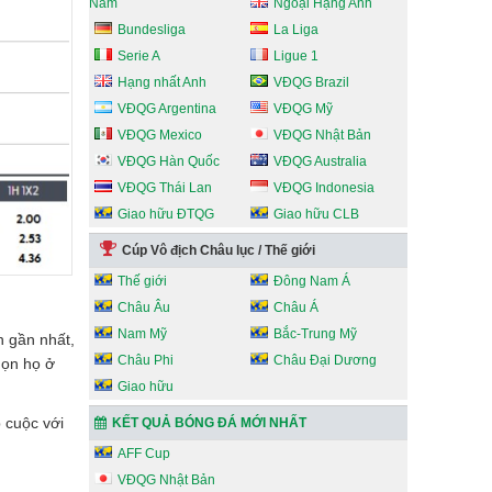
Nam
Ngoại Hạng Anh
Bundesliga
La Liga
Serie A
Ligue 1
Hạng nhất Anh
VĐQG Brazil
VĐQG Argentina
VĐQG Mỹ
VĐQG Mexico
VĐQG Nhật Bản
VĐQG Hàn Quốc
VĐQG Australia
VĐQG Thái Lan
VĐQG Indonesia
Giao hữu ĐTQG
Giao hữu CLB
Cúp Vô địch Châu lục / Thế giới
Thế giới
Đông Nam Á
Châu Âu
Châu Á
Nam Mỹ
Bắc-Trung Mỹ
n gần nhất,
Châu Phi
Châu Đại Dương
họn họ ở
Giao hữu
 cuộc với
KẾT QUẢ BÓNG ĐÁ MỚI NHẤT
AFF Cup
VĐQG Nhật Bản