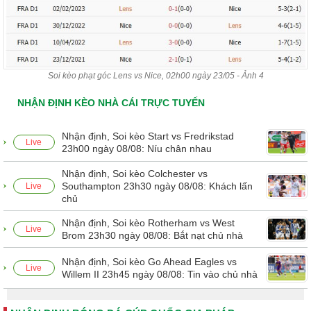
Soi kèo phạt góc Lens vs Nice, 02h00 ngày 23/05 - Ảnh 4
NHẬN ĐỊNH KÈO NHÀ CÁI TRỰC TUYẾN
Nhận định, Soi kèo Start vs Fredrikstad
Live
23h00 ngày 08/08: Níu chân nhau
Nhận định, Soi kèo Colchester vs
Southampton 23h30 ngày 08/08: Khách lấn
Live
chủ
Nhận định, Soi kèo Rotherham vs West
Live
Brom 23h30 ngày 08/08: Bắt nạt chủ nhà
Nhận định, Soi kèo Go Ahead Eagles vs
Live
Willem II 23h45 ngày 08/08: Tin vào chủ nhà