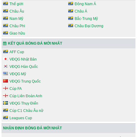
Thế giới
Đông Nam Á
Châu Âu
Châu Á
Nam Mỹ
Bắc-Trung Mỹ
Châu Phi
Châu Đại Dương
Giao hữu
KẾT QUẢ BÓNG ĐÁ MỚI NHẤT
AFF Cup
VĐQG Nhật Bản
VĐQG Hàn Quốc
VĐQG Mỹ
VĐQG Trung Quốc
Cúp FA
Cúp Liên Đoàn Anh
VĐQG Thụy Điển
Cúp C1 Châu Âu nữ
Leagues Cup
NHẬN ĐỊNH BÓNG ĐÁ MỚI NHẤT