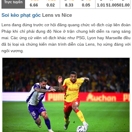
Trực tuyến
6.66
0.02
8.33
0.05
1.01
51.00
501.00
Soi kèo phạt góc
Lens vs Nice
Lens đang đứng trước cơ hội đăng quang chức vô địch cúp liên đoàn
Pháp khi chỉ phải đụng độ Nice ở trận chung kết diễn ra rạng sáng
mai. Các ứng cử viên vô địch khác như PSG, Lyon hay Marseille đều
đã bị loại và chứng kiến màn trình diễn của Lens, họ xứng đáng với
ngôi vương.