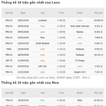
Thống kê 10 trận gần nhất của Lens
Soi kèo phạt góc Lens vs Nice, 02h00 ngày 23/05 - Ảnh 2
Thống kê 10 trận gần nhất của Nice