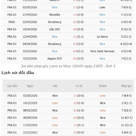
Soi kèo phạt góc Lens vs Nice, 02h00 ngày 23/05 - Ảnh 3
Lịch sử đối đầu