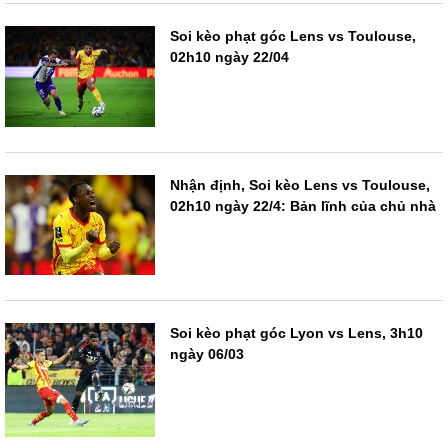
Soi kèo phạt góc Lens vs Toulouse,
02h10 ngày 22/04
Nhận định, Soi kèo Lens vs Toulouse,
02h10 ngày 22/4: Bản lĩnh của chủ nhà
Soi kèo phạt góc Lyon vs Lens, 3h10
ngày 06/03