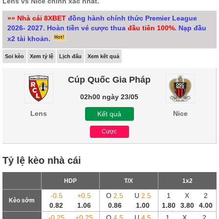
Lens vs Nice chính xác nhất.
»» Nhà cái 8XBET
đồng hành chính thức Premier League
2026- 2027. Hoàn tiền vé cược thua
đầu tiên 100%.
Nạp đầu
x2 tài khoản.
Soi kèo
Xem tỷ lệ
Lịch đấu
Xem kết quả
Cúp Quốc Gia Pháp
02h00 ngày 23/05
Lens
Nice
Kết quả
Cược
Tỷ lệ kèo nhà cái
HDP
T/X
1x2
-
0.5
+
0.5
O
2.5
U
2.5
1
X
2
Kèo sớm
0.82
1.06
0.86
1.00
1.80
3.80
4.00
-
0.25
+
0.25
O
4.5
U
4.5
1
X
2